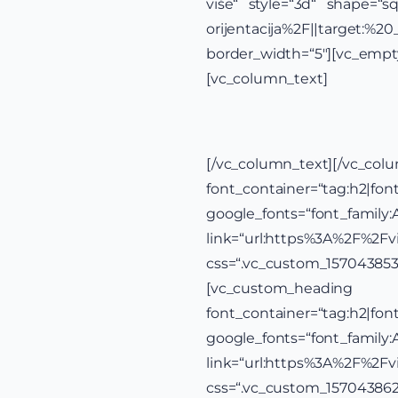
više“ style=“3d“ shape=“s
orijentacija%2F||target:%
border_width=“5″][vc_emp
[vc_column_text]
[/vc_column_text][/vc_co
font_container=“tag:h2|font_
google_fonts=“font_famil
link=“url:https%3A%2F%2Fv
css=“.vc_custom_157043853
[vc_custom_h
font_container=“tag:h2|font_
google_fonts=“font_famil
link=“url:https%3A%2F%2Fv
css=“.vc_custom_157043862