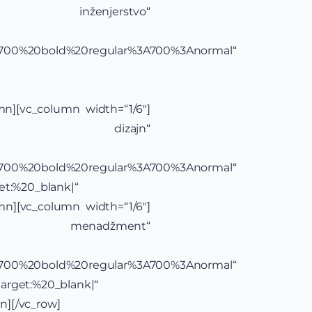
inženjerstvo“
yle:700%20bold%20regular%3A700%3Anormal“
mn][vc_column width=“1/6″]
t i dizajn“
yle:700%20bold%20regular%3A700%3Anormal“
et:%20_blank|“
mn][vc_column width=“1/6″]
 menadžment“
yle:700%20bold%20regular%3A700%3Anormal“
arget:%20_blank|“
n][/vc_row]