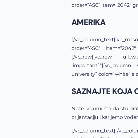
order=“ASC“ item=“2042″ g
AMERIKA
[/vc_column_text][vc_mason
order=“ASC“ item=“2042″ 
[/vc_row][vc_row full_w
!important;}“][vc_column
university“ color=“white“ s
SAZNAJTE KOJA 
Niste sigurni šta da studir
orijentaciju i karijerno vo
[/vc_column_text][/vc_col