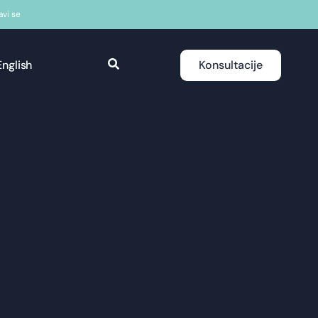
javi se
English
Konsultacije