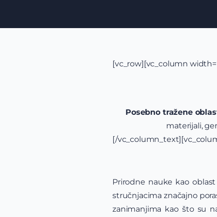
[vc_row][vc_column width=“
Posebno tražene oblasti
materijali, g
[/vc_column_text][vc_colu
Prirodne nauke kao oblast 
stručnjacima značajno porast
zanimanjima kao što su nano