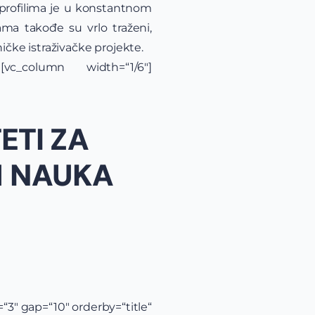
 profilima je u konstantnom
ama takođe su vrlo traženi,
čke istraživačke projekte.
n][vc_column width=“1/6″]
ETI ZA
H NAUKA
3″ gap=“10″ orderby=“title“