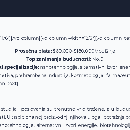
1/6″][/vc_column][vc_column width=“2/3″][vc_column_te
Prosečna plata:
$60.000-$180.000/godišnje
Top zanimanja budućnosti:
No. 9
 specijalizacije:
nanotehnologije, alternativni izvori ener
enetika, prehrambena industrija, kozmetologija i farmaceut
mn_text]
studija i poslovanja su trenutno vrlo tražene, a u budu
i. U tradicionalnoj proizvodnji njihova uloga i potražnja o
tehnologije, alternativni izvori energije, biotehnologija