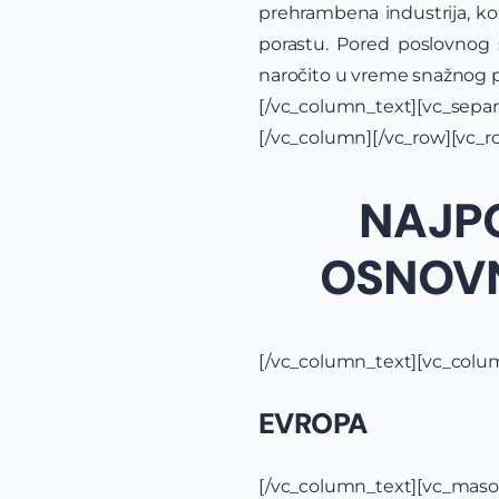
prehrambena industrija, ko
porastu. Pored poslovnog s
naročito u vreme snažnog p
[/vc_column_text][vc_sep
[/vc_column][/vc_row][vc_
NAJPO
OSNOVN
[/vc_column_text][vc_colu
EVROPA
[/vc_column_text][vc_mason