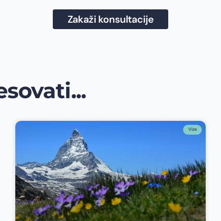
Zakaži konsultacije
sovati...
Vize