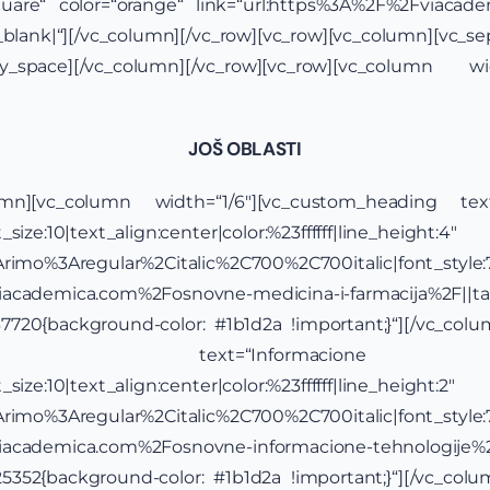
quare“ color=“orange“ link=“url:https%3A%2F%2Fviacad
20_blank|“][/vc_column][/vc_row][vc_row][vc_column][v
ty_space][/vc_column][/vc_row][vc_row][vc_column wid
JOŠ OBLASTI
lumn][vc_column width=“1/6″][vc_custom_heading te
size:10|text_align:center|color:%23ffffff|line_height:4″
y:Arimo%3Aregular%2Citalic%2C700%2C700italic|font_st
iacademica.com%2Fosnovne-medicina-i-farmacija%2F||ta
7720{background-color: #1b1d2a !important;}“][/vc_colu
eading text=“Informacione
size:10|text_align:center|color:%23ffffff|line_height:2″
y:Arimo%3Aregular%2Citalic%2C700%2C700italic|font_st
iacademica.com%2Fosnovne-informacione-tehnologije%2F
5352{background-color: #1b1d2a !important;}“][/vc_colu