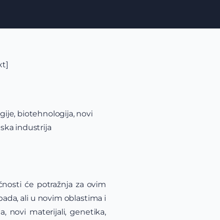
xt]
gije, biotehnologija, novi
ska industrija
ćnosti će potražnja za ovim
pada, ali u novim oblastima i
, novi materijali, genetika,