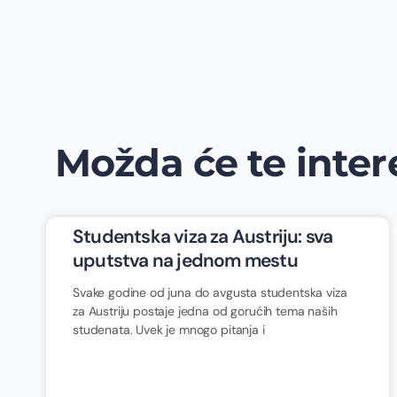
Možda će te intere
Studentska viza za Austriju: sva
uputstva na jednom mestu
Svake godine od juna do avgusta studentska viza
za Austriju postaje jedna od gorućih tema naših
studenata. Uvek je mnogo pitanja i