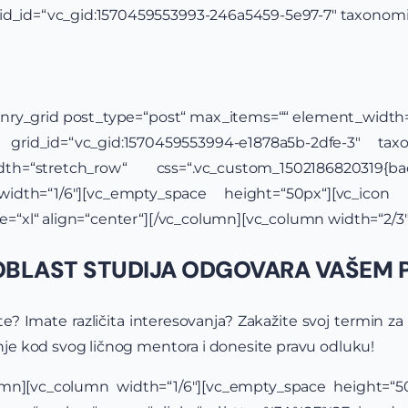
rid_id=“vc_gid:1570459553993-246a5459-5e97-7″ taxonomi
ry_grid post_type=“post“ max_items=““ element_width=“
grid_id=“vc_gid:1570459553994-e1878a5b-2dfe-3″ taxo
idth=“stretch_row“ css=“.vc_custom_1502186820319{b
 width=“1/6″][vc_empty_space height=“50px“][vc_icon
ize=“xl“ align=“center“][/vc_column][vc_column width=“2/
OBLAST STUDIJA ODGOVARA VAŠEM P
ate? Imate različita interesovanja? Zakažite svoj termin 
đenje kod svog ličnog mentora i donesite pravu odluku!
umn][vc_column width=“1/6″][vc_empty_space height=“50p