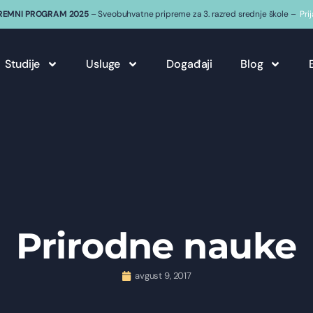
REMNI PROGRAM 2025
– Sveobuhvatne pripreme za 3. razred srednje škole –
Pri
Studije
Usluge
Događaji
Blog
Prirodne nauke
avgust 9, 2017