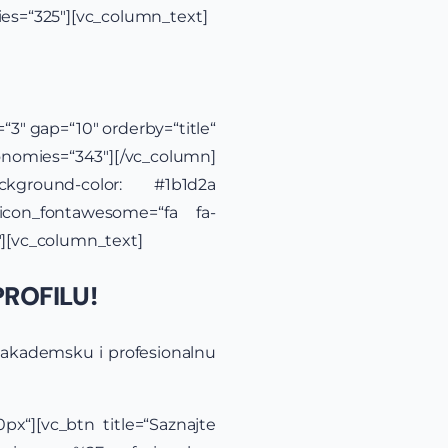
es=“325″][vc_column_text]
3″ gap=“10″ orderby=“title“
nomies=“343″][/vc_column]
ackground-color: #1b1d2a
 icon_fontawesome=“fa fa-
3″][vc_column_text]
ROFILU!
za akademsku i profesionalnu
x“][vc_btn title=“Saznajte