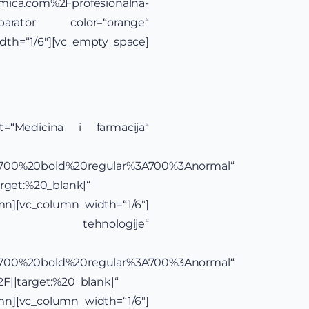
emica.com%2Fprofesionalna-
c_separator color=“orange“
th=“1/6″][vc_empty_space]
xt=“Medicina i farmacija“
yle:700%20bold%20regular%3A700%3Anormal“
rget:%20_blank|“
mn][vc_column width=“1/6″]
 tehnologije“
yle:700%20bold%20regular%3A700%3Anormal“
||target:%20_blank|“
mn][vc_column width=“1/6″]