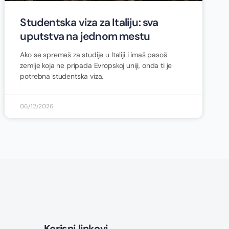
Studentska viza za Italiju: sva
uputstva na jednom mestu
Ako se spremaš za studije u Italiji i imaš pasoš
zemlje koja ne pripada Evropskoj uniji, onda ti je
potrebna studentska viza.
06/12/2026
Korisni linkovi