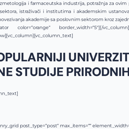
zmetologija i farmaceutska industrija, potražnja za ovim
ektora, istraživači i institutima i akademskim ustanov
ovezivanja akademije sa poslovnim sektorom kroz zajedni
arator color=“orange“ border_width=“5″][/vc_colum
row][vc_column][vc_column_text]
PULARNIJI UNIVERZIT
E STUDIJE PRIRODNI
mn_text]
ry_grid post_type=“post“ max_items=““ element_width=“