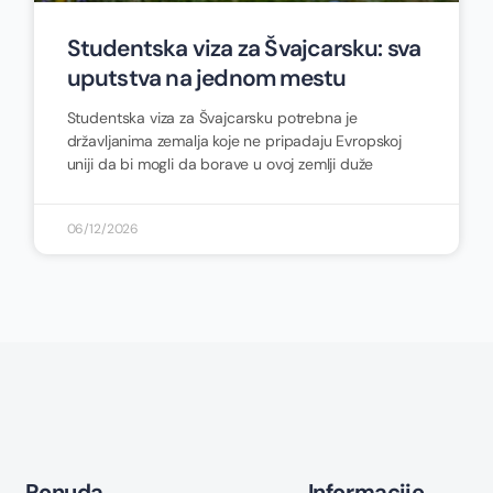
Studentska viza za Švajcarsku: sva
uputstva na jednom mestu
Studentska viza za Švajcarsku potrebna je
državljanima zemalja koje ne pripadaju Evropskoj
uniji da bi mogli da borave u ovoj zemlji duže
06/12/2026
Ponuda
Informacije