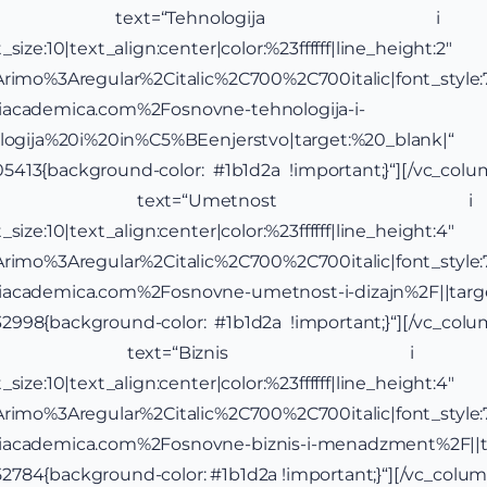
eading text=“Tehnologija i 
size:10|text_align:center|color:%23ffffff|line_height:2″
y:Arimo%3Aregular%2Citalic%2C700%2C700italic|font_st
iacademica.com%2Fosnovne-tehnologija-i-
nologija%20i%20in%C5%BEenjerstvo|target:%20_blank|“
5413{background-color: #1b1d2a !important;}“][/vc_colu
_heading text=“Umetnos
size:10|text_align:center|color:%23ffffff|line_height:4″
y:Arimo%3Aregular%2Citalic%2C700%2C700italic|font_st
iacademica.com%2Fosnovne-umetnost-i-dizajn%2F||targ
2998{background-color: #1b1d2a !important;}“][/vc_colu
heading text=“Biznis i
size:10|text_align:center|color:%23ffffff|line_height:4″
y:Arimo%3Aregular%2Citalic%2C700%2C700italic|font_st
viacademica.com%2Fosnovne-biznis-i-menadzment%2F||t
784{background-color: #1b1d2a !important;}“][/vc_colum