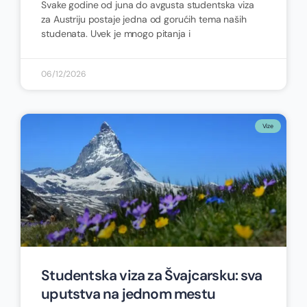
Svake godine od juna do avgusta studentska viza
za Austriju postaje jedna od gorućih tema naših
studenata. Uvek je mnogo pitanja i
06/12/2026
Vize
Studentska viza za Švajcarsku: sva
uputstva na jednom mestu