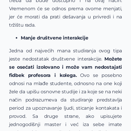
treba da bude dostupno i na ovaj način.
Vremenom će se odnos prema ovome menjati,
jer će morati da prati dešavanja u privredi i na
tržištu rada.
Manje društvene interakcije
Jedna od najvećih mana studiranja ovog tipa
jeste nedostatak društvene interakcije.
Možete
se osećati izolovano i može vam nedostajati
fidbek profesora i kolega.
Ovo se posebno
odnosi na mlađe studente, odnosno na one koji
žele da upišu osnovne studije i za koje se na neki
način podrazumeva da studiranje predstavlja
period za upoznavanje ljudi, sticanje kontakata i
provod. Sa druge strane, ako upisujete
jednogodišnji master i već iza sebe imate