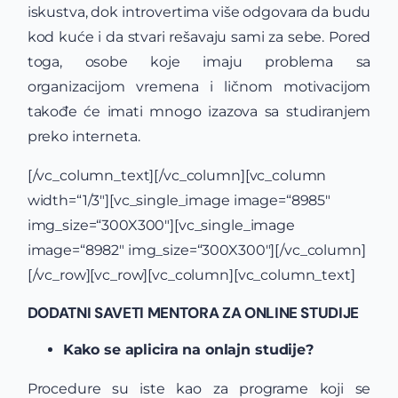
iskustva, dok introvertima više odgovara da budu
kod kuće i da stvari rešavaju sami za sebe. Pored
toga, osobe koje imaju problema sa
organizacijom vremena i ličnom motivacijom
takođe će imati mnogo izazova sa studiranjem
preko interneta.
[/vc_column_text][/vc_column][vc_column
width=“1/3″][vc_single_image image=“8985″
img_size=“300X300″][vc_single_image
image=“8982″ img_size=“300X300″][/vc_column]
[/vc_row][vc_row][vc_column][vc_column_text]
DODATNI SAVETI MENTORA ZA ONLINE STUDIJE
Kako se aplicira na onlajn studije?
Procedure su iste kao za programe koji se