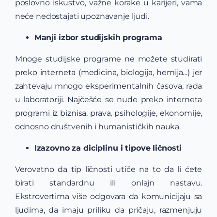
poslovno iskustvo, važne korake u karijeri, vama
neće nedostajati upoznavanje ljudi.
Manji izbor studijskih programa
Mnoge studijske programe ne možete studirati
preko interneta (medicina, biologija, hemija…) jer
zahtevaju mnogo eksperimentalnih časova, rada
u laboratoriji. Najčešće se nude preko interneta
programi iz biznisa, prava, psihologije, ekonomije,
odnosno društvenih i humanističkih nauka.
Izazovno za diciplinu i tipove ličnosti
Verovatno da tip ličnosti utiče na to da li ćete
birati standardnu ili onlajn nastavu.
Ekstrovertima više odgovara da komunicijaju sa
ljudima, da imaju priliku da pričaju, razmenjuju