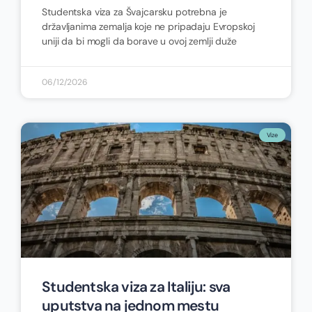
Studentska viza za Švajcarsku potrebna je
državljanima zemalja koje ne pripadaju Evropskoj
uniji da bi mogli da borave u ovoj zemlji duže
06/12/2026
Vize
Studentska viza za Italiju: sva
uputstva na jednom mestu