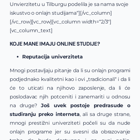
Unvierzitetu u Tilburgu podelila je sa nama svoje
iskustvo o onlajn studijama“][/vc_column]
[/vc_row][vc_row][vc_column width=“2/3″]
[vc_column_text]
KOJE MANE IMAJU ONLINE STUDIJE?
Reputacija univerziteta
Mnogi postavljaju pitanje da li su onlajn programi
podjednako kvalitetni kao i ovi „tradicionali“ i da li
će to uticati na njihovo zaposlenje, da li će
poslodavac njih potceniti i zanemariti u odnosu
na druge?
Još uvek postoje predrasude o
studiranju preko interneta
, ali sa druge strane,
mnogi prestižni univerziteti počeli su da nude
onlajn programe jer su svesni da obrazovanje