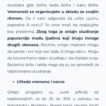
studirate gde želite, kada želite i kako želite.
Vremenski se organizujete u skladu sa svojim
ritmom.
Da li vam odgovara da učite ujutru,
popodne ili noću? To ćete moći da realizujete
bez problema.
Zbog toga je onlajn studiranje
popularnije među ljudima koji imaju mnogo
drugih obaveza.
Recimo, onlajn mastere mogu
da završe i oni koji već rade, ili imaju decu. Mogu
da istovremeno rade i studiraju i da otplate svoju
školarinu brže i lakše nego da su se opredelili za
tradicionalno studiranje.
Ušteda vremena i novca
Onlajn programi su uvek jeftiniji od
tradicionalnih, za do 20 do 30% u odnosu na
standardnu školarinu. Pored toga, nećete imati