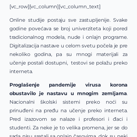
[vc_row][vc_column][vc_column_text]
Online studije postaju sve zastupljenije. Svake
godine povećava se broj univerziteta koji pored
tradicionalnog modela, nude i onlajn programe.
Digitalizacija nastave u celom svetu počela je pre
nekoliko godina, pa su mnogi materijali za
učenje postali dostupni, testovi se polažu preko
interneta.
Proglašenje pandemije virusa korona
obustavilo je nastavu u mnogim zemljama
.
Nacionalni školski sistemi preko noći su
prinuđeni na pređu na učenje preko interneta.
Pred izazovom se nalaze i profesori i đaci i
studenti. Za neke je to velika promena, jer se do
sada nisu sretali sa onlajn časovima, dok su neki