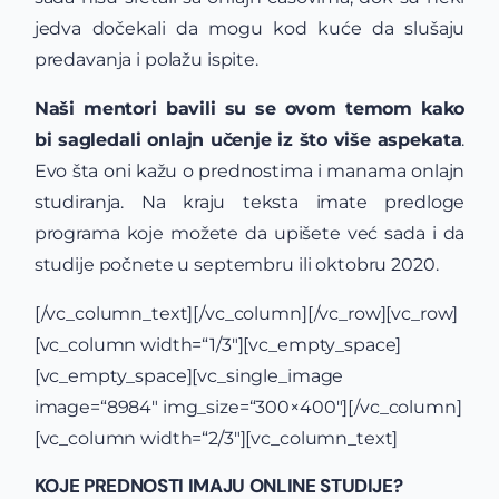
jedva dočekali da mogu kod kuće da slušaju
predavanja i polažu ispite.
Naši mentori bavili su se ovom temom kako
bi sagledali onlajn učenje iz što više aspekata
.
Evo šta oni kažu o prednostima i manama onlajn
studiranja. Na kraju teksta imate predloge
programa koje možete da upišete već sada i da
studije počnete u septembru ili oktobru 2020.
[/vc_column_text][/vc_column][/vc_row][vc_row]
[vc_column width=“1/3″][vc_empty_space]
[vc_empty_space][vc_single_image
image=“8984″ img_size=“300×400″][/vc_column]
[vc_column width=“2/3″][vc_column_text]
KOJE PREDNOSTI IMAJU ONLINE STUDIJE?