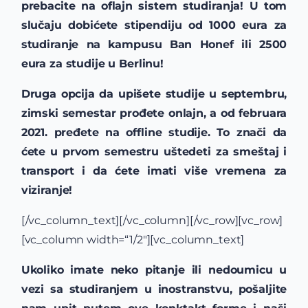
prebacite na oflajn sistem studiranja! U tom
slučaju dobićete
stipendiju od 1000 eura za
studiranje na kampusu Ban Honef ili 2500
eura za studije u Berlinu!
Druga opcija da upišete studije u septembru,
zimski semestar prođete onlajn, a od februara
2021. pređete na offline studije. To znači da
ćete u prvom semestru uštedeti za smeštaj i
transport i da ćete imati više vremena za
viziranje!
[/vc_column_text][/vc_column][/vc_row][vc_row]
[vc_column width=“1/2″][vc_column_text]
Ukoliko imate neko pitanje ili nedoumicu u
vezi sa studiranjem u inostranstvu, pošaljite