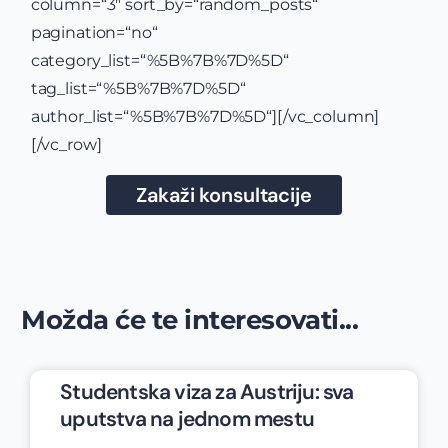
column=“3″ sort_by=“random_posts“
pagination=“no“
category_list=“%5B%7B%7D%5D“
tag_list=“%5B%7B%7D%5D“
author_list=“%5B%7B%7D%5D“][/vc_column]
[/vc_row]
Zakaži konsultacije
Možda će te interesovati...
Studentska viza za Austriju: sva
uputstva na jednom mestu