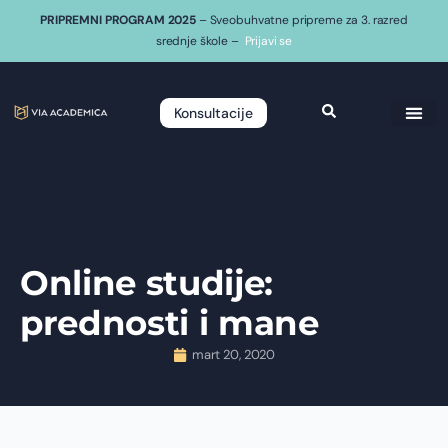
PRIPREMNI PROGRAM 2025
– Sveobuhvatne pripreme za 3. razred
srednje škole –
Prijavi se
Konsultacije
Online studije:
prednosti i mane
mart 20, 2020