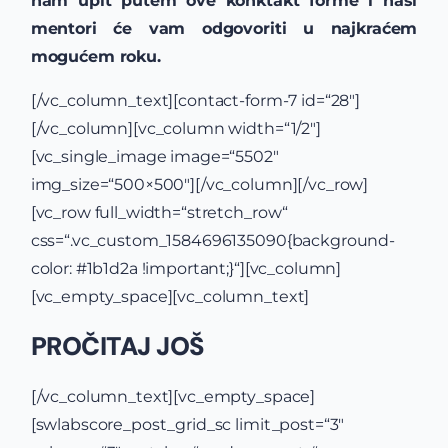
nam upit putem ove konktakt forme i naši
mentori će vam odgovoriti u najkraćem
mogućem roku.
[/vc_column_text][contact-form-7 id=“28″]
[/vc_column][vc_column width=“1/2″]
[vc_single_image image=“5502″
img_size=“500×500″][/vc_column][/vc_row]
[vc_row full_width=“stretch_row“
css=“.vc_custom_1584696135090{background-
color: #1b1d2a !important;}“][vc_column]
[vc_empty_space][vc_column_text]
PROČITAJ JOŠ
[/vc_column_text][vc_empty_space]
[swlabscore_post_grid_sc limit_post=“3″