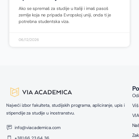
Ako se spremaš za studije u Italiji i imaš pasoš
zemlje koja ne pripada Evropskoj uniji, onda ti je
potrebna studentska viza.
06/12/2026
P
Oda
Najveći izbor fakulteta, studijskih programa, apliciranje, upis i
Viš
stipendije za studije u inostranstvu.
VIA
Naš
info@viacademica.com
Zak
+381 66 23 64 36