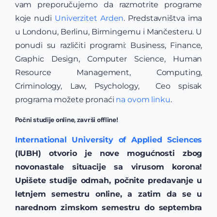
vam preporučujemo da razmotrite programe
koje nudi
Univerzitet Arden
. Predstavništva ima
u Londonu, Berlinu, Birmingemu i Mančesteru. U
ponudi su različiti programi: Business, Finance,
Graphic Design, Computer Science, Human
Resource Management, Computing,
Criminology, Law, Psychology, Ceo spisak
programa možete pronaći
na ovom linku
.
Počni studije online, završi offline!
International University of Applied Sciences
(IUBH) otvorio je nove mogućnosti zbog
novonastale situacije sa virusom korona!
Upišete studije odmah, počnite predavanje u
letnjem semestru online, a zatim da se u
narednom zimskom semestru do septembra