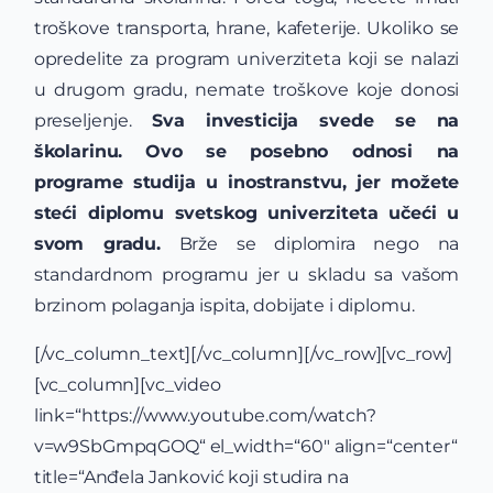
troškove transporta, hrane, kafeterije. Ukoliko se
opredelite za program univerziteta koji se nalazi
u drugom gradu, nemate troškove koje donosi
preseljenje.
Sva investicija svede se na
školarinu.
Ovo se posebno odnosi na
programe studija u inostranstvu, jer možete
steći diplomu svetskog univerziteta učeći u
svom gradu.
Brže se diplomira nego na
standardnom programu jer u skladu sa vašom
brzinom polaganja ispita, dobijate i diplomu.
[/vc_column_text][/vc_column][/vc_row][vc_row]
[vc_column][vc_video
link=“https://www.youtube.com/watch?
v=w9SbGmpqGOQ“ el_width=“60″ align=“center“
title=“Anđela Janković koji studira na