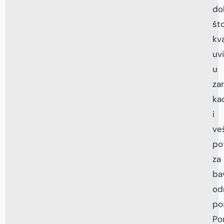
do
št
kva
uv
u
za
ka
i
ve
po
za
ba
od
po
Po