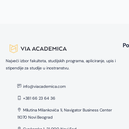
P
Najveći izbor fakulteta, studijskih programa, apliciranje, upis i
stipendije za studije u inostranstvu.
info@viacademica.com
+381 66 23 64 36
Milutina Milankovića 1i, Navigator Business Center
11070 Novi Beograd
Cvećarska 1, 21 000 Novi Sad