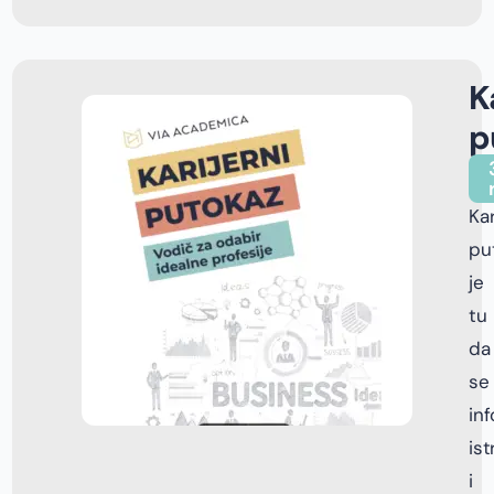
K
p
Kar
pu
je
tu
da
se
inf
ist
i