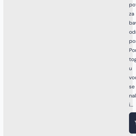
po
za
ba
od
po
Po
tog
u
vo
se
na
i…