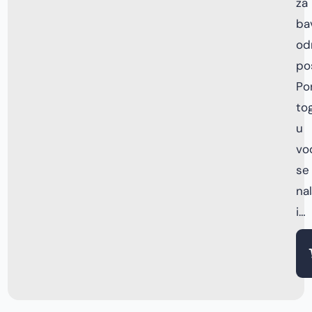
za
ba
od
po
Po
tog
u
vo
se
na
i…