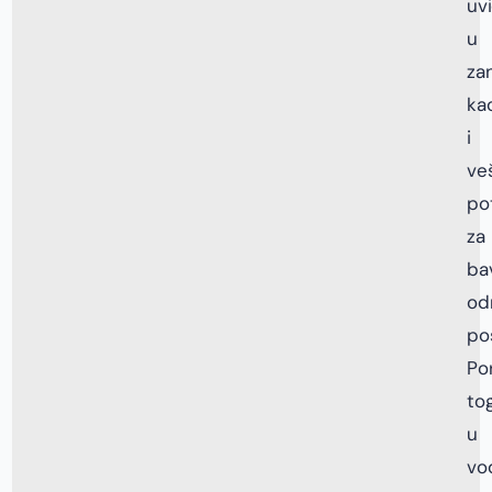
uv
u
za
ka
i
ve
po
za
ba
od
po
Po
tog
u
vo