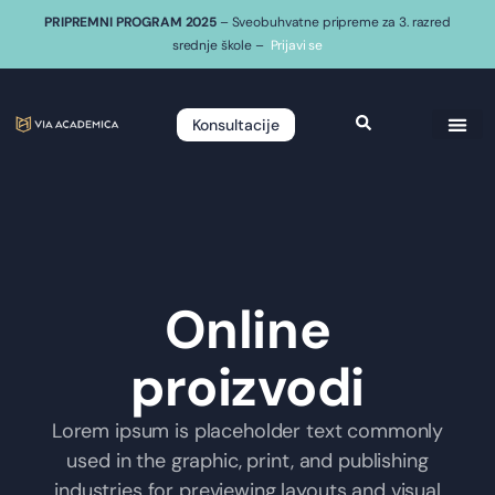
PRIPREMNI PROGRAM 2025
– Sveobuhvatne pripreme za 3. razred
srednje škole –
Prijavi se
Konsultacije
Online
proizvodi
Lorem ipsum is placeholder text commonly
used in the graphic, print, and publishing
industries for previewing layouts and visual