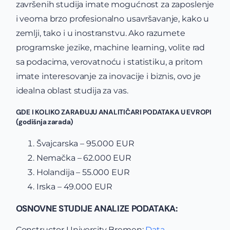
završenih studija imate mogućnost za zaposlenje
i veoma brzo profesionalno usavršavanje, kako u
zemlji, tako i u inostranstvu. Ako razumete
programske jezike, machine learning, volite rad
sa podacima, verovatnoću i statistiku, a pritom
imate interesovanje za inovacije i biznis, ovo je
idealna oblast studija za vas.
GDE I KOLIKO ZARAĐUJU ANALITIČARI PODATAKA U EVROPI
(godišnja zarada)
Švajcarska – 95.000 EUR
Nemačka – 62.000 EUR
Holandija – 55.000 EUR
Irska – 49.000 EUR
OSNOVNE STUDIJE ANALIZE PODATAKA:
Constructor University Bremen:
Data