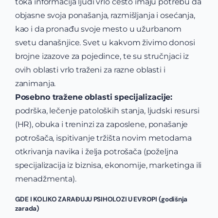
toka informacija ljudi vrlo često imaju potrebu da
objasne svoja ponašanja, razmišljanja i osećanja,
kao i da pronađu svoje mesto u užurbanom
svetu današnjice. Svet u kakvom živimo donosi
brojne izazove za pojedince, te su stručnjaci iz
ovih oblasti vrlo traženi za razne oblasti i
zanimanja.
Posebno tražene oblasti specijalizacije:
podrška, lečenje patoloških stanja, ljudski resursi
(HR), obuka i treninzi za zaposlene, ponašanje
potrošača, ispitivanje tržišta novim metodama
otkrivanja navika i želja potrošača (poželjna
specijalizacija iz biznisa, ekonomije, marketinga ili
menadžmenta).
GDE I KOLIKO ZARAĐUJU PSIHOLOZI U EVROPI (godišnja
zarada)