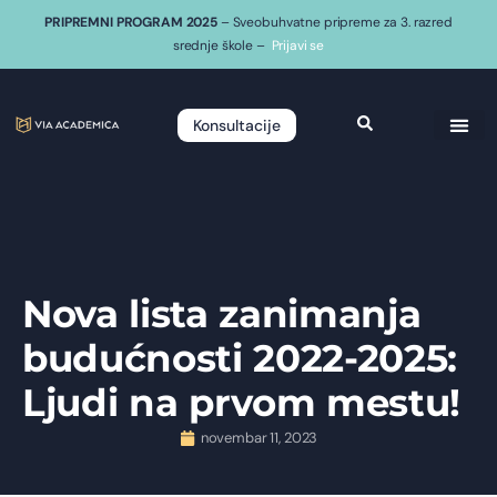
PRIPREMNI PROGRAM 2025
– Sveobuhvatne pripreme za 3. razred
srednje škole –
Prijavi se
Konsultacije
Nova lista zanimanja
budućnosti 2022-2025:
Ljudi na prvom mestu!
novembar 11, 2023