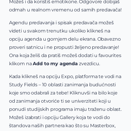
Možeš i da koristiš emotikone. Odgovore dobijaš
odmah u realnom vremenu od samih predavača!
Agendu predavanja i spisak predavača možeš
videti u svakom trenutku ukoliko klikneš na
opciju agenda u gornjem delu ekrana. Obavezno
proveri satnicu i ne propusti željeno predavanje!
Ona koja želiš da pratiš možeš dodati u favourites
klikom na
Add to my agenda
zvezdicu.
Kada klikneš na opciju Expo, platforma te vodi na
Study Fields – 10 oblasti zanimanja budućnosti
koje smo odabrali za tebe! Kliknuvši na bilo koje
od zanimanja otvoriće ti se univerziteti koji u
ponudi studijskih programa imaju traženu oblast.
Možeš izabrati i opciju Gallery koja te vodi do
štandova naših partnera kao što su Masterbox,