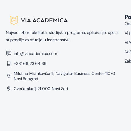
P
Oda
Najveći izbor fakulteta, studijskih programa, apliciranje, upis i
Viš
stipendije za studije u inostranstvu.
VIA
Naš
info@viacademica.com
Zak
+381 66 23 64 36
Milutina Milankovića 1i, Navigator Business Center 11070
Novi Beograd
Cvećarska 1, 21 000 Novi Sad