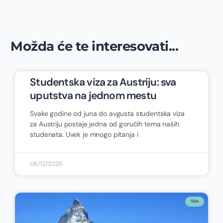
Možda će te interesovati...
Studentska viza za Austriju: sva
uputstva na jednom mestu
Svake godine od juna do avgusta studentska viza
za Austriju postaje jedna od gorućih tema naših
studenata. Uvek je mnogo pitanja i
06/12/2026
Vize