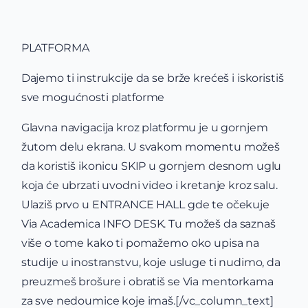
PLATFORMA
Dajemo ti instrukcije da se brže krećeš i iskoristiš
sve mogućnosti platforme
Glavna navigacija kroz platformu je u gornjem
žutom delu ekrana. U svakom momentu možeš
da koristiš ikonicu SKIP u gornjem desnom uglu
koja će ubrzati uvodni video i kretanje kroz salu.
Ulaziš prvo u ENTRANCE HALL gde te očekuje
Via Academica INFO DESK. Tu možeš da saznaš
više o tome kako ti pomažemo oko upisa na
studije u inostranstvu, koje usluge ti nudimo, da
preuzmeš brošure i obratiš se Via mentorkama
za sve nedoumice koje imaš.
[/vc_column_text]