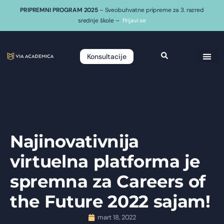
PRIPREMNI PROGRAM 2025
– Sveobuhvatne pripreme za 3. razred
srednje škole –
Prijavi se
Konsultacije
Najinovativnija
virtuelna platforma je
spremna za Careers of
the Future 2022 sajam!
mart 18, 2022