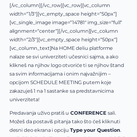
[/vc_column][/vc_row][vc_row][vc_column
width=“1/3″][vc_empty_space height=“50px“]
[vc_single_image image=“14781″ img_size=“full“
alignment=“center“][/vc_column][vc_column
width=“2/3″][vc_empty_space height=“50px“]
[vc_column_text]
Na HOME deliu platforme
nalaze se svi univerziteti učesnici sajma, a ako
klikneš na njihov logo otvoriće ti se njihov štand
sa svim informacijama i onim najvažnijim –
opcijom SCHEDULE MEETING putem koje
zakazuješ 1 na 1 sastanke sa predstavnicima
univerziteta!
Predavanja uživo pratiš u
CONFERENCE
sali.
Možeš da postaviš pitanja tako što ćeš kliknuti
desni deo ekrana i opciju
Type your Question
.