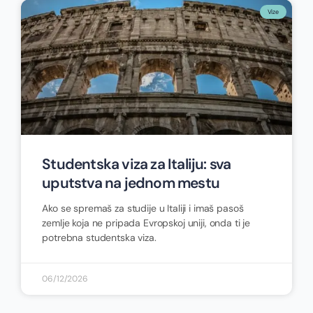
Vize
Studentska viza za Italiju: sva
uputstva na jednom mestu
Ako se spremaš za studije u Italiji i imaš pasoš
zemlje koja ne pripada Evropskoj uniji, onda ti je
potrebna studentska viza.
06/12/2026