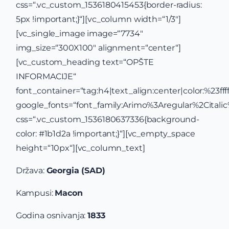
css=“.vc_custom_1536180415453{border-radius:
5px !important;}“][vc_column width=“1/3″]
[vc_single_image image=“7734″
img_size=“300X100″ alignment=“center“]
[vc_custom_heading text=“OPŠTE
INFORMACIJE“
font_container=“tag:h4|text_align:center|color:%23ffff
google_fonts=“font_family:Arimo%3Aregular%2Cital
css=“.vc_custom_1536180637336{background-
color: #1b1d2a !important;}“][vc_empty_space
height=“10px“][vc_column_text]
Država:
Georgia (SAD)
Kampusi:
Macon
Godina osnivanja:
1833