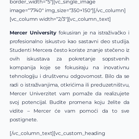
border_width=“5″][vc_single_image
image=“7740″ img_size=“350×150″][/vc_column]
[vc_column width=“2/3″][vc_column_text]
Mercer University
fokusiran je na istraživačko i
profesionalno iskustvo kao sastavni deo studija.
Studenti Mercera često koriste znanje stečeno iz
ovih iskustava za pokretanje sopstvenih
kompanija koje se fokusiraju na inovativnu
tehnologiju i društvenu odgovornost. Bilo da se
radi o istraživanjima, otkrićima ili preduzetništvu,
Mercer Univerzitet vam pomaže da realizujete
svoj potencijal. Budite promena koju želite da
vidite – Mercer će vam pomoći da to sve
postignete.
[/vc_column_text][vc_custom_heading