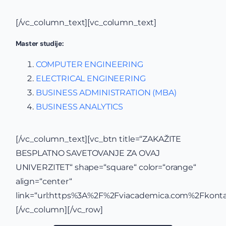
[/vc_column_text][vc_column_text]
Master studije:
COMPUTER ENGINEERING
ELECTRICAL ENGINEERING
BUSINESS ADMINISTRATION (MBA)
BUSINESS ANALYTICS
[/vc_column_text][vc_btn title=“ZAKAŽITE
BESPLATNO SAVETOVANJE ZA OVAJ
UNIVERZITET“ shape=“square“ color=“orange“
align=“center“
link=“url:https%3A%2F%2Fviacademica.com%2Fkontak
[/vc_column][/vc_row]