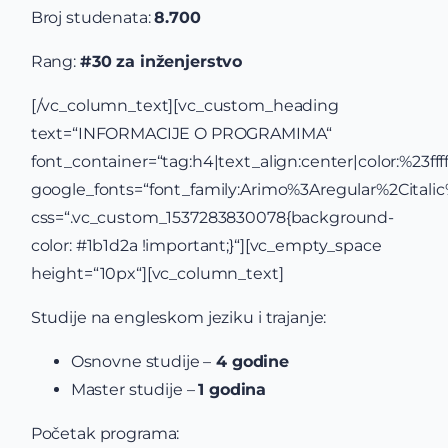
Broj studenata:
8.700
Rang:
#30 za inženjerstvo
[/vc_column_text][vc_custom_heading
text=“INFORMACIJE O PROGRAMIMA“
font_container=“tag:h4|text_align:center|color:%23ffff
google_fonts=“font_family:Arimo%3Aregular%2Cital
css=“.vc_custom_1537283830078{background-
color: #1b1d2a !important;}“][vc_empty_space
height=“10px“][vc_column_text]
Studije na engleskom jeziku i trajanje:
Osnovne studije –
4 godine
Master studije –
1 godina
Početak programa: