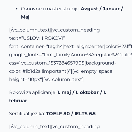
Osnovne i master studije:
Avgust / Januar /
Maj
[/vc_column_text][vc_custom_heading
text=“USLOVI I ROKOVI“
font_container=“tag:h4|text_align:center|color:%23ffff
google_fonts=“font_family:Arimo%3Aregular%2Cital
css=“.vc_custom_1537284657905{background-
color: #1b1d2a !important;}“][vc_empty_space
height=“10px“][vc_column_text]
Rokovi za apliciranje:
1. maj / 1. oktobar / 1.
februar
Sertifikat jezika:
TOELF 80 / IELTS 6.5
[/vc_column_text][vc_custom_heading