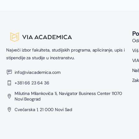
P
Oda
Najveći izbor fakulteta, studijskih programa, apliciranje, upis i
Viš
stipendije za studije u inostranstvu.
VIA
Naš
info@viacademica.com
Zak
+381 66 23 64 36
Milutina Milankovića 1i, Navigator Business Center 11070
Novi Beograd
Cvećarska 1, 21 000 Novi Sad