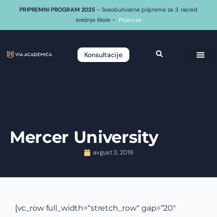
PRIPREMNI PROGRAM 2025
– Sveobuhvatne pripreme za 3. razred
srednje škole –
Prijavi se
Konsultacije
Mercer University
avgust 3, 2019
[vc_row full_width=“stretch_row“ gap=“20″