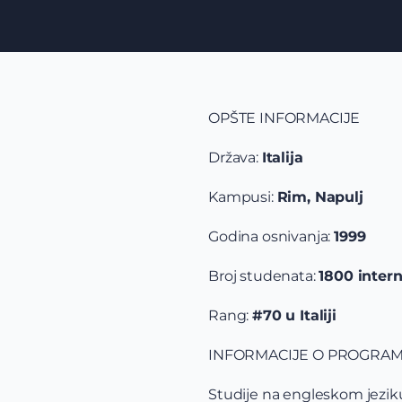
OPŠTE INFORMACIJE
Država:
Italija
Kampusi:
Rim, Napulj
Godina osnivanja:
1999
Broj studenata:
1800 inter
Rang:
#70 u Italiji
INFORMACIJE O PROGRA
Studije na engleskom jeziku 