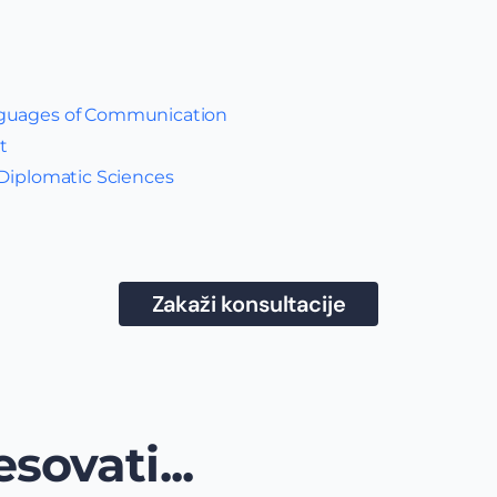
nguages of Communication
t
 Diplomatic Sciences
Zakaži konsultacije
sovati...