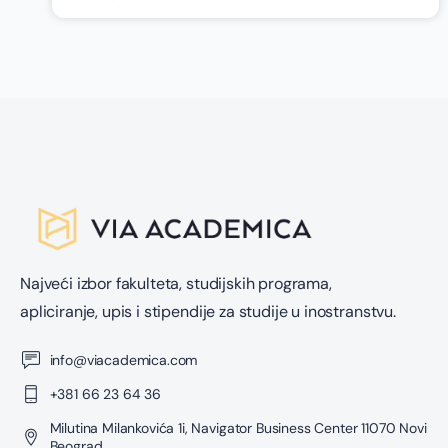
Najveći izbor fakulteta, studijskih programa,
apliciranje, upis i stipendije za studije u inostranstvu.
info@viacademica.com
+381 66 23 64 36
Milutina Milankovića 1i, Navigator Business Center 11070 Novi
Beograd