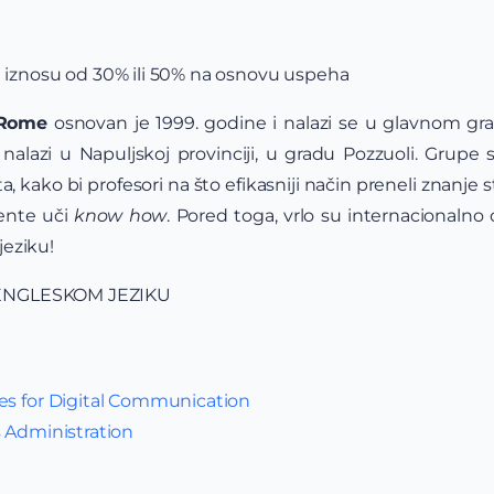
 iznosu od 30% ili 50% na osnovu uspeha
 Rome
osnovan je 1999. godine i nalazi se u glavnom gr
nalazi u Napuljskoj provinciji, u gradu Pozzuoli. Grup
, kako bi profesori na što efikasniji način preneli znanje
dente uči
know how
. Pored toga, vrlo su internacionalno o
eziku!
ENGLESKOM JEZIKU
es for Digital Communication
s Administration