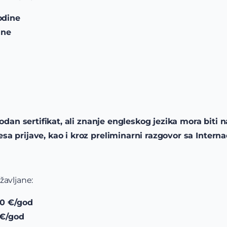
odine
ine
dan sertifikat, ali znanje engleskog jezika mora biti n
esa prijave, kao i kroz preliminarni razgovor sa Inte
žavljane:
00 €/god
 €/god