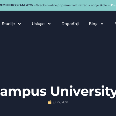
REMNI PROGRAM 2025
– Sveobuhvatne pripreme za 3. razred srednje škole –
Pri
Studije
Usluge
Događaji
Blog
Campus Universit
jul 27, 2021