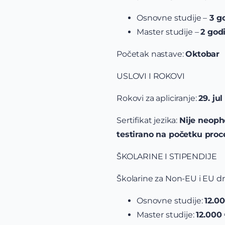
Osnovne studije –
3 g
Master studije –
2 god
Početak nastave:
Oktobar
USLOVI I ROKOVI
Rokovi za apliciranje:
29. jul
Sertifikat jezika:
Nije neopho
testirano na početku proc
ŠKOLARINE I STIPENDIJE
Školarine za Non-EU i EU dr
Osnovne studije:
12.0
Master studije:
12.000