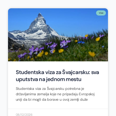
Vize
Studentska viza za Švajcarsku: sva
uputstva na jednom mestu
Studentska viza za Švajcarsku potrebna je
državljanima zemalja koje ne pripadaju Evropskoj
uniji da bi mogli da borave u ovoj zemlji duže
06/12/2026