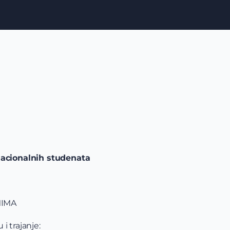
nacionalnih studenata
MIMA
i trajanje: