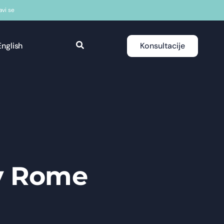
javi se
English
Konsultacije
y Rome