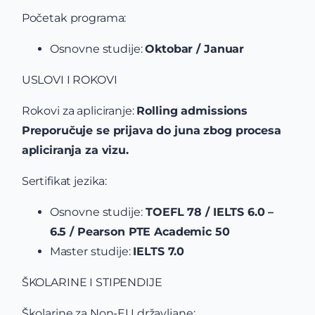
Početak programa:
Osnovne studije:
Oktobar / Januar
USLOVI I ROKOVI
Rokovi za apliciranje:
Rolling admissions
Preporučuje se prijava do juna zbog procesa
apliciranja za vizu.
Sertifikat jezika:
Osnovne studije:
TOEFL 78 / IELTS 6.0 –
6.5 / Pearson PTE Academic 50
Master studije:
IELTS 7.0
ŠKOLARINE I STIPENDIJE
Školarine za Non-EU državljane: