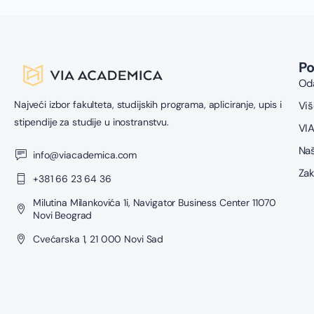
P
Oda
Najveći izbor fakulteta, studijskih programa, apliciranje, upis i
Viš
stipendije za studije u inostranstvu.
VIA
Naš
info@viacademica.com
Zak
+381 66 23 64 36
Milutina Milankovića 1i, Navigator Business Center 11070
Novi Beograd
Cvećarska 1, 21 000 Novi Sad