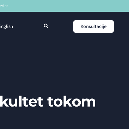
javi se
English
Konsultacije
akultet tokom