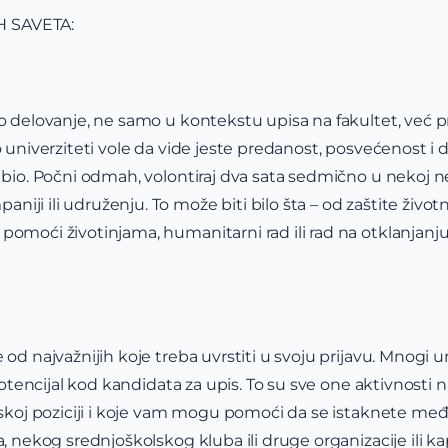
 SAVETA:
o delovanje, ne samo u kontekstu upisa na fakultet, već pr
 univerziteti vole da vide jeste predanost, posvećenost i do
 bio. Počni odmah, volontiraj dva sata sedmično u nekoj ne
iji ili udruženju. To može biti bilo šta – od zaštite živo
pomoći životinjama, humanitarni rad ili rad na otklanjan
 od najvažnijih koje treba uvrstiti u svoju prijavu. Mnogi un
 potencijal kod kandidata za upis. To su sve one aktivnosti na
erskoj poziciji i koje vam mogu pomoći da se istaknete me
a, nekog srednjoškolskog kluba ili druge organizacije ili k