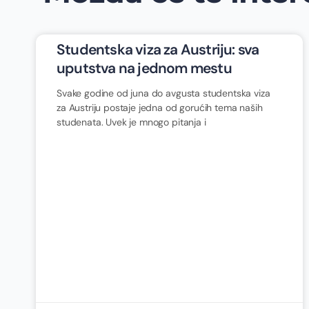
Studentska viza za Austriju: sva
uputstva na jednom mestu
Svake godine od juna do avgusta studentska viza
za Austriju postaje jedna od gorućih tema naših
studenata. Uvek je mnogo pitanja i