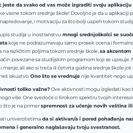
 jeste da svako od vas može izgraditi svoju aplikaciju
e visine tokom srednje škole! Dovoljno je da u aplikaciji p
napredovanje, i motivaciju za što bolji uspeh tokom studij
a upis studija u inostranstvu
mnogi srednjoškolci se suoč
eta
koje ne podrazumevaju samo prosek ocena i formalno
na različitim poljima tokom srednje škole,
sa akcentom
način povezane sa studijskim programom koji se upisuje. 
manje, ali ako si treća ili četvrta godina srednje škole još
kneš iskustvo.
Ono što se vrednuje
nije kvantitet nego up
vnosti toliko važne?
Ove aktivnosti mogu izgledati kao ho
go više. One svedoče o širokom spektru tvojih interesova
ao što je na primer
spremnost za učenje novih veština ili
ati univerzitetima
da si aktivan/a i pored pohađanja nas
emena i generalno naglašavaju tvoju svestranost.