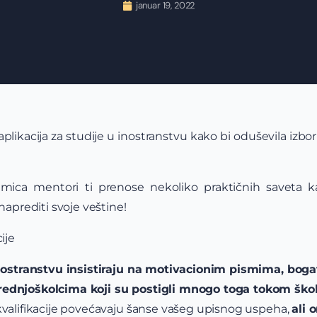
januar 19, 2022
 aplikacija za studije u inostranstvu kako bi oduševila izb
ica mentori ti prenose nekoliko praktičnih saveta k
naprediti svoje veštine!
ije
inostranstvu insistiraju na motivacionim pismima, bog
rednjoškolcima koji su postigli mnogo toga tokom ško
kvalifikacije povećavaju šanse vašeg upisnog uspeha,
ali 