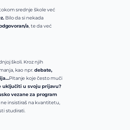
i tokom srednje škole već
z.
Bilo da si nekada
odgovoran/a
, te da već
njoj školi. Kroz njih
manja, kao npr.
debate,
ija…
Pitanje koje često muči
e uključiti u svoju prijavu?
usko vezane za program
ne insistiraš na kvantitetu,
i studirati.