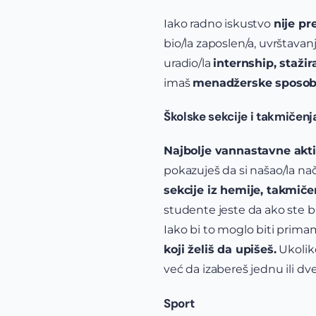
Iako radno iskustvo
nije p
bio/la zaposlen/a, uvrštava
uradio/la
internship, stažir
imaš
menadžerske sposobno
Školske sekcije i takmičenj
Najbolje vannastavne akti
pokazuješ da si našao/la na
sekcije iz hemije, takmiče
studente jeste da ako ste b
Iako bi to moglo biti primam
koji želiš da upišeš.
Ukoliko
već da izabereš jednu ili dv
Sport