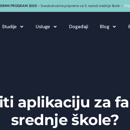
REMNI PROGRAM 2025
– Sveobuhvatne pripreme za 3. razred srednje škole –
Pri
Studije
Usluge
Događaji
Blog
ti aplikaciju za f
srednje škole?