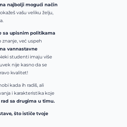
 na najbolji mogući način
okažeš vašu veliku želju,
a.
e sa upisnim politikama
 znanje, već uspeh
 na vannastavne
Neki studenti imaju više
 uvek nije kasno da se
ravo kvalitet!
bi kada ih radiš, ali
nja i karakteristika koje
 rad sa drugima u timu.
tave, što ističe tvoje