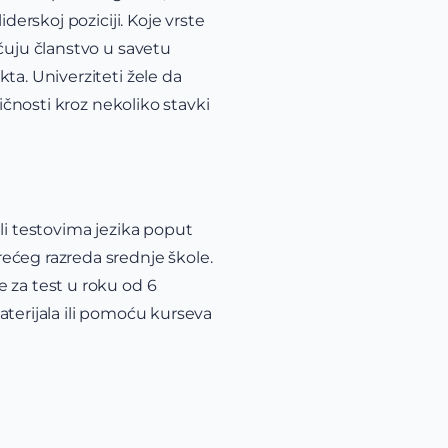
derskoj poziciji. Koje vrste
čuju članstvo u savetu
ta. Univerziteti žele da
ičnosti kroz nekoliko stavki
li testovima jezika poput
ećeg razreda srednje škole.
 za test u roku od 6
aterijala ili pomoću kurseva