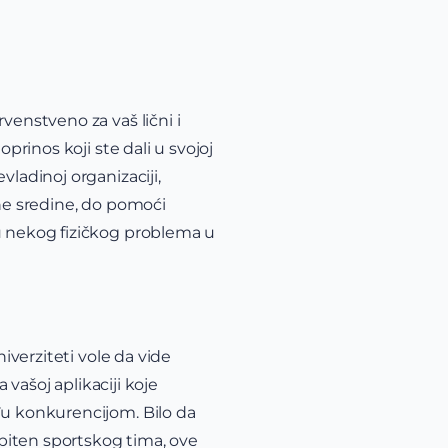
venstveno za vaš lični i
prinos koji ste dali u svojoj
vladinoj organizaciji,
tne sredine, do pomoći
ju nekog fizičkog problema u
iverziteti vole da vide
 vašoj aplikaciji koje
đu konkurencijom. Bilo da
apiten sportskog tima, ove