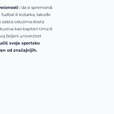
većenosti
i da si spreman/a
 fudbal ili košarka, takođe
 zaista oduzima dosta
kustva kao kapiten tima ili
oj željeni univerzitet
učiš svoje sportsko
dan od značajnijih.