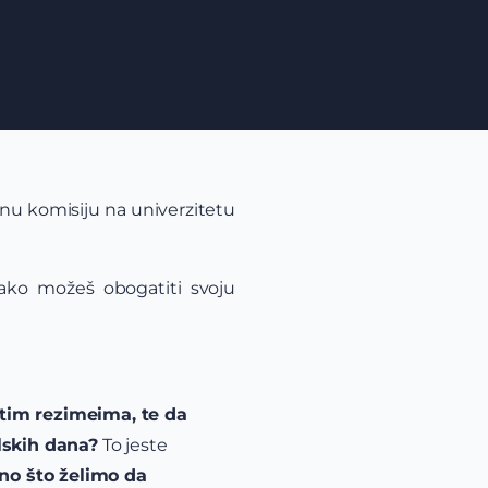
ornu komisiju na univerzitetu
ako možeš obogatiti svoju
atim rezimeima, te da
lskih dana?
To jeste
ono što želimo da