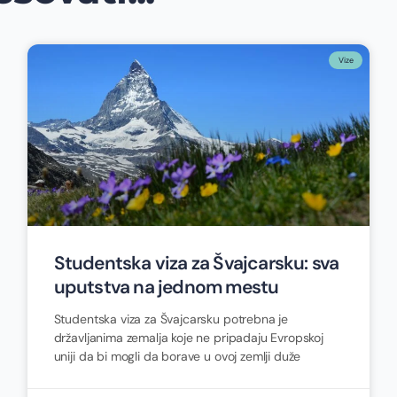
Vize
Studentska viza za Švajcarsku: sva
uputstva na jednom mestu
Studentska viza za Švajcarsku potrebna je
državljanima zemalja koje ne pripadaju Evropskoj
uniji da bi mogli da borave u ovoj zemlji duže