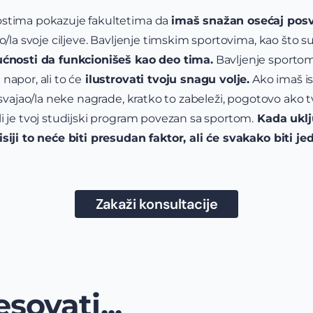
ostima pokazuje fakultetima da
imaš snažan osećaj pos
o/la svoje ciljeve. Bavljenje timskim sportovima, kao što su
nosti da funkcionišeš kao deo tima.
Bavljenje sportom
napor, ali to će
ilustrovati tvoju snagu volje.
Ako imaš is
osvajao/la neke nagrade,
kratko to zabeleži, pogotovo ako tv
i je tvoj studijski program povezan sa sportom.
Kada uklj
siji to neće biti presudan faktor, ali će svakako biti je
Zakaži konsultacije
sovati...