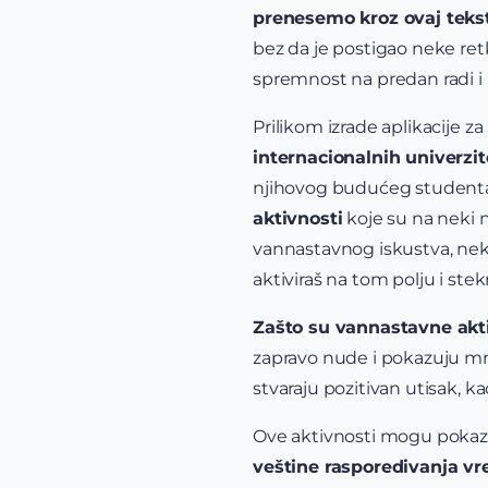
prenesemo kroz ovaj tekst
bez da je postigao neke retk
spremnost na predan radi i 
Prilikom izrade aplikacije z
internacionalnih univerzit
njihovog budućeg studenta 
aktivnosti
koje su na neki 
vannastavnog iskustva, neki 
aktiviraš na tom polju i ste
Zašto su vannastavne akti
zapravo nude i pokazuju mno
stvaraju pozitivan utisak, k
Ove aktivnosti mogu pokaz
veštine rasporedivanja vr