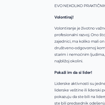
EVO NEKOLIKO PRAKTIČNIH
Volontiraj!
Volontiranje je životno važn
profesionalni razvoj. Ono što
zajednici, ma koliko mali on
društveno-odgovornoj kompan
starim i nemoćnim ljudima, 
najbližoj okolini.
Pokaži im da si lider!
Liderske aktivnosti su jedne
liderske veštine ili liderski
pokazuju da ste bili na lid
ste bili predsednik odeljenj