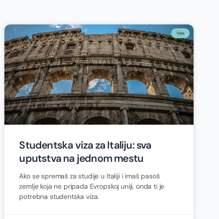
Vize
Studentska viza za Italiju: sva
uputstva na jednom mestu
Ako se spremaš za studije u Italiji i imaš pasoš
zemlje koja ne pripada Evropskoj uniji, onda ti je
potrebna studentska viza.