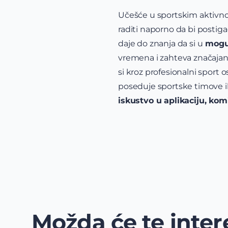
Učešće u sportskim aktivn
raditi naporno da bi postiga
daje do znanja da si u
moguć
vremena i zahteva značajan 
si kroz profesionalni sport 
poseduje sportske timove il
iskustvo u aplikaciju, komi
Možda će te intere