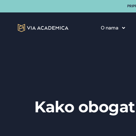
PRIP
O nama
Kako obogati