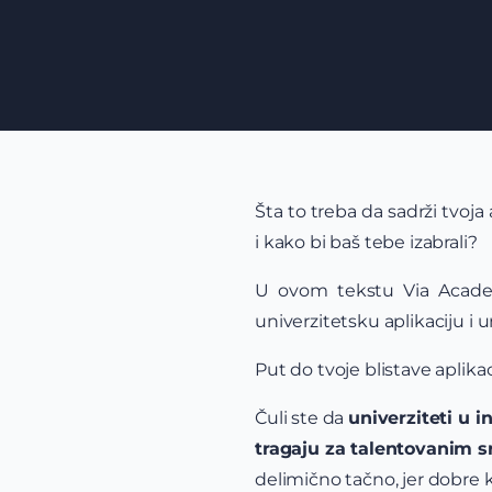
Šta to treba da sadrži tvoja
i kako bi baš tebe izabrali?
U ovom tekstu Via Academ
univerzitetsku aplikaciju i u
Put do tvoje blistave aplikac
Čuli ste da
univerziteti u 
tragaju za talentovanim s
delimično tačno, jer dobre 