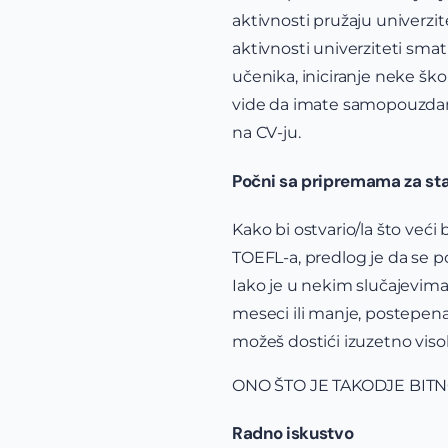
aktivnosti pružaju univerzit
aktivnosti univerziteti sma
učenika, iniciranje neke šk
vide da imate samopouzdanje 
na CV-ju.
Počni sa pripremama za sta
Kako bi ostvario/la što već
TOEFL-a, predlog je da se p
Iako je u nekim slučajevima
meseci ili manje, postepena
možeš dostići izuzetno visok
ONO ŠTO JE TAKODJE BITN
Radno iskustvo