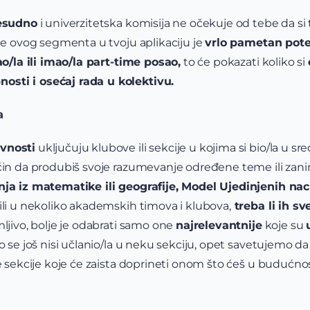
resudno
i univerzitetska komisija ne očekuje od tebe da s
nje ovog segmenta u tvoju aplikaciju je
vrlo pametan pote
ao/la ili imao/la part-time posao,
to će pokazati koliko si
sti i osećaj rada u kolektivu.
a
vnosti
uključuju klubove ili sekcije u kojima si bio/la u sred
čin da produbiš svoje razumevanje određene teme ili zani
nja iz matematike ili geografije, Model Ujedinjenih nac
ili u nekoliko akademskih timova i klubova,
treba li ih sv
ljivo, bolje je odabrati samo one
najrelevantnije
koje su
 se još nisi učlanio/la u neku sekciju, opet savetujemo da 
e sekcije koje će zaista doprineti onom što ćeš u budućnost