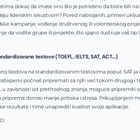
etima dokaz da imate ono što je potrebno da biste bili na li
traju liderskim iskustvom? Pored nabrojanih, primeri uklju
olske kampanje, vođenje društvenog ili volonterskog projek
da vodite grupe ili projekte, što sjajno ilustruje vaš tip l
ndardizovane testove (TOEFL, IELTS, SAT, ACT…)
i broj bodova na standardizovanim testovima poput SAT-ja i
ostepeno počneš pripremati za njih već tokom drugog i tr
, u zavisnosti od prethodnog znanja, moguće pripremiti se
 priprema donosi manje pritiska i stresa. Prikupljanjem m
e rezultate i time unaprediti kvalitet svoje aplikacije.
O: