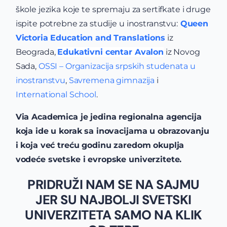
škole jezika koje te spremaju za sertifkate i druge
ispite potrebne za studije u inostranstvu:
Queen
Victoria Education and Translations
iz
Beograda,
Edukativni centar Avalon
iz Novog
Sada,
OSSI – Organizacija srpskih studenata u
inostranstvu
,
Savremena gimnazija
i
International School
.
Via Academica je jedina regionalna agencija
koja ide u korak sa inovacijama u obrazovanju
i koja već treću godinu zaredom okuplja
vodeće svetske i evropske univerzitete.
PRIDRUŽI NAM SE NA SAJMU
JER SU NAJBOLJI SVETSKI
UNIVERZITETA SAMO NA KLIK