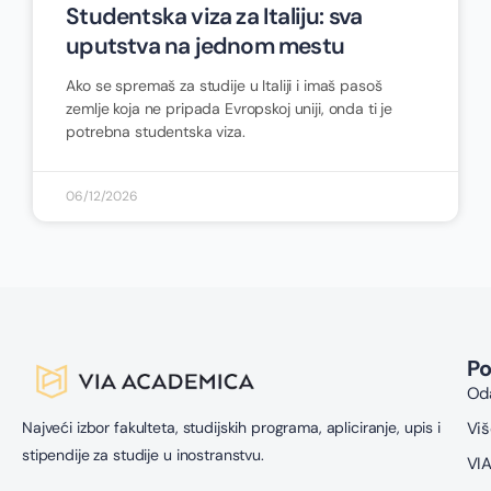
Studentska viza za Italiju: sva
uputstva na jednom mestu
Ako se spremaš za studije u Italiji i imaš pasoš
zemlje koja ne pripada Evropskoj uniji, onda ti je
potrebna studentska viza.
06/12/2026
P
Oda
Najveći izbor fakulteta, studijskih programa, apliciranje, upis i
Viš
stipendije za studije u inostranstvu.
VIA