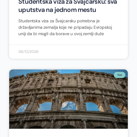
Studentska viza za Švajcarsku: sva
uputstva na jednom mestu
Studentska viza za Švajcarsku potrebna je
državljanima zemalja koje ne pripadaju Evropskoj
uniji da bi mogli da borave u ovoj zemlji duže
06/12/2026
Vize