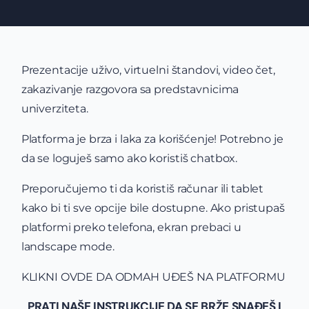
Prezentacije uživo, virtuelni štandovi, video čet,
zakazivanje razgovora sa predstavnicima
univerziteta.
Platforma je brza i laka za korišćenje! Potrebno je
da se loguješ samo ako koristiš chatbox.
Preporučujemo ti da koristiš računar ili tablet
kako bi ti sve opcije bile dostupne. Ako pristupaš
platformi preko telefona, ekran prebaci u
landscape mode.
KLIKNI OVDE DA ODMAH UĐEŠ NA PLATFORMU
PRATI NAŠE INSTRUKCIJE DA SE BRŽE SNAĐEŠ I