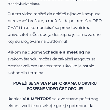
štandovi univerziteta.
Putem videa možeš da obiđeš njihove kampuse,
preuzmeš brošure, a možeš i da pokreneš VIDEO
CHAT i tako komuniciraš sa predstavnicima
univerziteta. Čet opcija dostupna je samo za one
koji su ulogovani na platformu!
Klikom na dugme
Schedule a meeting
na
svakom štandu možeš da zakažeš razgovor sa
predstavnikom univerziteta, ukoliko je ostalo
slobodnih termina.
POVEŽI SE SA VIA MENTORKAMA U OKVIRU
POSEBNE VIDEO ČET OPCIJE!
Ikonica
VIA MENTORS
sa leve strane početnog
ekrana vodi te do sekcije gde je potrebno da