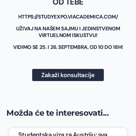
OD TEBE
HTTPS://STUDYEXPO.VIACADEMICA.COM/
UŽIVAJ NA NAŠEM SAJMU I JEDINSTVENOM
VIRTUELNOM ISKUSTVU!
VIDIMO SE 25. I 26. SEPTEMBRA, OD 10 DO 18H!
Zakaži konsultacije
Možda će te interesovati...
Studentska viza za Austriju: sva