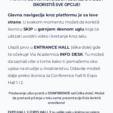
ISKORISTIŠ SVE OPCIJE!
Glavna navigacija kroz platformu je sa leve
strane
. U svakom momentu možeš da koristiš
ikonicu
SKIP
u
gornjem desnom uglu
koja će
ubrzati uvodni video i kretanje kroz salu.
Ulaziš prvo u
ENTRANCE HALL
(slika dole) gde
te očekuje Via Academica
INFO DESK
. Tu možeš
da saznaš više o tome kako ti pomažemo oko
upisa na studije u inostranstvu. Odavde možeš
dalje preko ikonica za Conference hall ili Expo
Hall 1 i 2.
Predavanja uživo pratiš u
CONFERENCE
sali (slika dole). Možeš
da postaviš pitanja u toku same prezentacije ili da koristiš
emotikone!
EXPO HALL 1 i EXPO HALL 2
su velike sale u kojima se nalaze