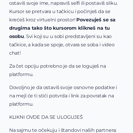
ostaviš svoje ime, napraviš selfi ili postaviš sliku.
Kursor se pretvara u tačkicu i počinješ da se
krećeš kroz virtuelni prostor!
Povezuješ se sa
drugima tako što kursorom klikneš na tu
osobu
. Svi koji su u sobi predstavljeni su kao
tačkice, a kada se spoje, otvara se soba i video
chat!
Za čet opciju potrebno je da se loguješ na
platformu.
Dovoljno je da ostaviš svoje osnovne podatke i
na mejl će ti stići potvrda i link za povratak na
platformu.
KLIKNI OVDE DA SE ULOGUJEŠ
Na sajmu te očekuju i štandovi naših partnera: