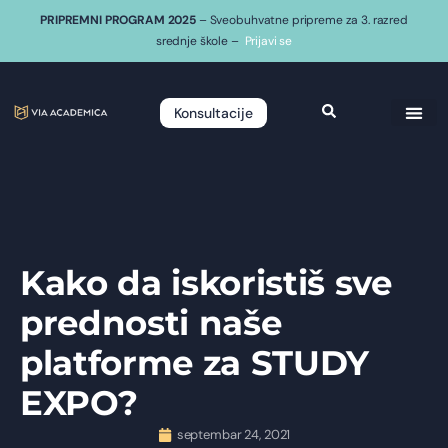
PRIPREMNI PROGRAM 2025
– Sveobuhvatne pripreme za 3. razred
srednje škole –
Prijavi se
Konsultacije
Kako da iskoristiš sve
prednosti naše
platforme za STUDY
EXPO?
septembar 24, 2021