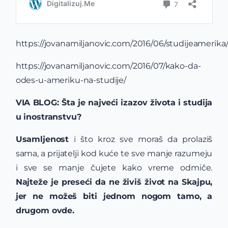
https://jovanamiljanovic.com/2016/06/studijeamerika
https://jovanamiljanovic.com/2016/07/kako-da-
odes-u-ameriku-na-studije/
VIA BLOG: Šta je najveći izazov života i studija
u inostranstvu?
Usamljenost
i što kroz sve moraš da prolaziš
sama, a prijatelji kod kuće te sve manje razumeju
i sve se manje čujete kako vreme odmiče.
Najteže je preseći da ne živiš život na Skajpu,
jer ne možeš biti jednom nogom tamo, a
drugom ovde.