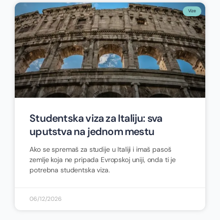
Vize
Studentska viza za Italiju: sva
uputstva na jednom mestu
Ako se spremaš za studije u Italiji i imaš pasoš
zemlje koja ne pripada Evropskoj uniji, onda ti je
potrebna studentska viza.
06/12/2026