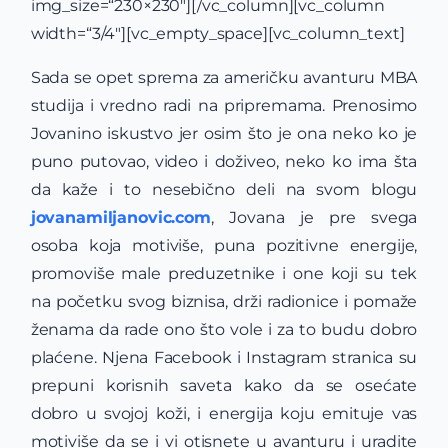
img_size=“230×230″][/vc_column][vc_column
width=“3/4″][vc_empty_space][vc_column_text]
Sada se opet sprema za američku avanturu MBA
studija i vredno radi na pripremama. Prenosimo
Jovanino iskustvo jer osim što je ona neko ko je
puno putovao, video i doživeo, neko ko ima šta
da kaže i to nesebično deli na svom blogu
jovanamiljanovic.com
, Jovana je pre svega
osoba koja motiviše, puna pozitivne energije,
promoviše male preduzetnike i one koji su tek
na početku svog biznisa, drži radionice i pomaže
ženama da rade ono što vole i za to budu dobro
plaćene. Njena Facebook i Instagram stranica su
prepuni korisnih saveta kako da se osećate
dobro u svojoj koži, i energija koju emituje vas
motiviše da se i vi otisnete u avanturu i uradite