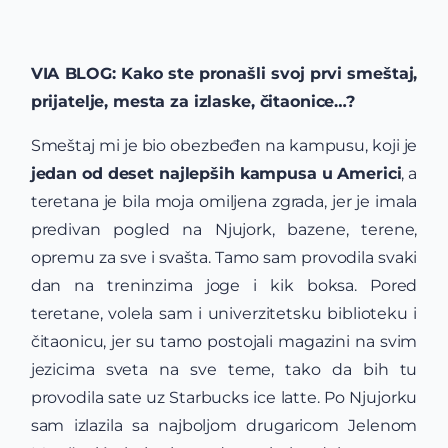
VIA BLOG: Kako ste pronašli svoj prvi smeštaj,
prijatelje, mesta za izlaske, čitaonice…?
Smeštaj mi je bio obezbeđen na kampusu, koji je
jedan od deset najlepših kampusa u Americi
, a
teretana je bila moja omiljena zgrada, jer je imala
predivan pogled na Njujork, bazene, terene,
opremu za sve i svašta. Tamo sam provodila svaki
dan na treninzima joge i kik boksa. Pored
teretane, volela sam i univerzitetsku biblioteku i
čitaonicu, jer su tamo postojali magazini na svim
jezicima sveta na sve teme, tako da bih tu
provodila sate uz Starbucks ice latte. Po Njujorku
sam izlazila sa najboljom drugaricom Jelenom