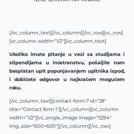
[/vc_column_text][/vc_column][/vc_row][vc_row]
[vc_column width=“1/2″][vc_column_text]
Ukoliko imate pitanje u vezi sa studijama i
stipendijama u inostranstvu, pošaljite nam
besplatan upit popunjavanjem upitnika ispod,
i dobićete odgovor u najkraćem mogućem
roku.
[/vc_column_text][contact-form-7 id=“28″
title=“Contact form 1″][/vc_column][vc_column
width=“1/2″][vc_single_image image=“3294″
img_size=“600×600″][/vc_column][/vc_row]