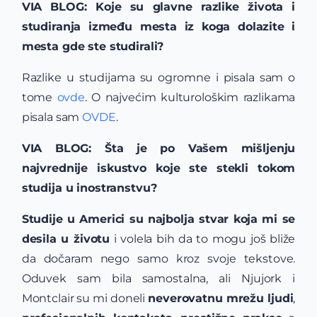
VIA BLOG: Koje su glavne razlike života i
studiranja između mesta iz koga dolazite i
mesta gde ste
studirali?
Razlike u studijama su ogromne i pisala sam o
tome
ovde
. O najvećim kulturološkim razlikama
pisala sam
OVDE
.
VIA BLOG: Šta je po Vašem mišljenju
najvrednije iskustvo koje ste stekli tokom
studija u
inostranstvu?
Studije u Americi su najbolja stvar koja mi se
desila u životu
i volela bih da to mogu još bliže
da dočaram nego samo kroz svoje tekstove.
Oduvek sam bila samostalna, ali Njujork i
Montclair su mi doneli
neverovatnu mrežu ljudi
,