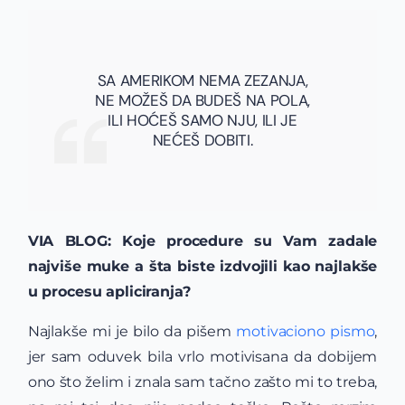
SA AMERIKOM NEMA ZEZANJA,
NE MOŽEŠ DA BUDEŠ NA POLA,
ILI HOĆEŠ SAMO NJU, ILI JE
NEĆEŠ DOBITI.
VIA BLOG: Koje procedure su Vam zadale
najviše muke a šta biste izdvojili kao najlakše
u procesu
apliciranja?
Najlakše mi je bilo da pišem
motivaciono pismo
,
jer sam oduvek bila vrlo motivisana da dobijem
ono što želim i znala sam tačno zašto mi to treba,