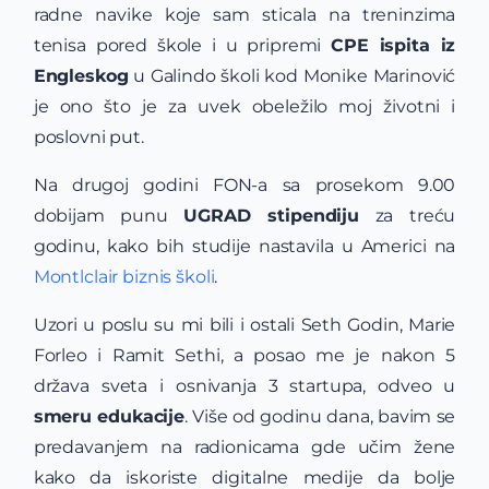
radne navike koje sam sticala na treninzima
tenisa pored škole i u pripremi
CPE ispita iz
Engleskog
u Galindo školi kod Monike Marinović
je ono što je za uvek obeležilo moj životni i
poslovni put.
Na drugoj godini FON-a sa prosekom 9.00
dobijam punu
UGRAD stipendiju
za treću
godinu, kako bih studije nastavila u Americi na
Montlclair biznis školi
.
Uzori u poslu su mi bili i ostali Seth Godin, Marie
Forleo i Ramit Sethi, a posao me je nakon 5
država sveta i osnivanja 3 startupa, odveo u
smeru edukacije
. Više od godinu dana, bavim se
predavanjem na radionicama gde učim žene
kako da iskoriste digitalne medije da bolje