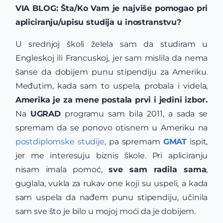
VIA BLOG: Šta/
Ko Vam je najviše pomogao pri
apliciranju/upisu studija u inostranstvu?
U srednjoj školi želela sam da studiram u
Engleskoj ili Francuskoj, jer sam mislila da nema
šanse da dobijem punu stipendiju za Ameriku.
Međutim, kada sam to uspela, probala i videla,
Amerika je za mene postala prvi i jedini izbor.
Na
UGRAD
programu sam bila 2011, a sada se
spremam da se ponovo otisnem u Ameriku na
postdiplomske studije
, pa spremam
GMAT
ispit,
jer me interesuju biznis škole. Pri apliciranju
nisam imala pomoć,
sve sam radila sama
,
guglala, vukla za rukav one koji su uspeli, a kada
sam uspela da nađem punu stipendiju, učinila
sam sve što je bilo u mojoj moći da je dobijem.