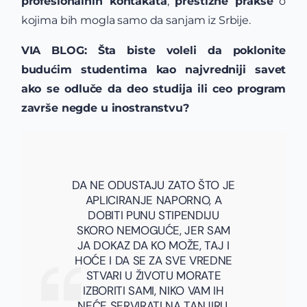
profesionalnih kontakata
,
prestižne prakse
o
kojima bih mogla samo da sanjam iz Srbije.
VIA BLOG: Šta biste voleli da poklonite
budućim studentima kao najvredniji savet
ako se odluče da
deo studija ili ceo program
završe negde u inostranstvu?
DA NE ODUSTAJU ZATO ŠTO JE
APLICIRANJE NAPORNO, A
DOBITI PUNU STIPENDIJU
SKORO NEMOGUĆE, JER SAM
JA DOKAZ DA KO MOŽE, TAJ I
HOĆE I DA SE ZA SVE VREDNE
STVARI U ŽIVOTU MORATE
IZBORITI SAMI, NIKO VAM IH
NEĆE SERVIRATI NA TANJIRU.