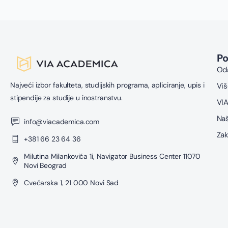
P
Oda
Najveći izbor fakulteta, studijskih programa, apliciranje, upis i
Viš
stipendije za studije u inostranstvu.
VIA
Naš
info@viacademica.com
Zak
+381 66 23 64 36
Milutina Milankovića 1i, Navigator Business Center 11070
Novi Beograd
Cvećarska 1, 21 000 Novi Sad