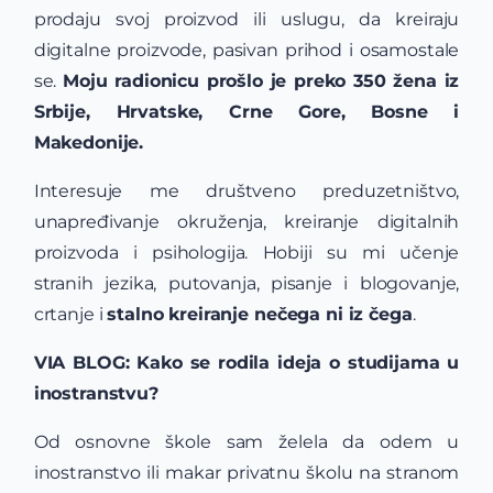
prodaju svoj proizvod ili uslugu, da kreiraju
digitalne proizvode, pasivan prihod i osamostale
se.
Moju radionicu prošlo je preko 350 žena iz
Srbije, Hrvatske, Crne Gore, Bosne i
Makedonije.
Interesuje me društveno preduzetništvo,
unapređivanje okruženja, kreiranje digitalnih
proizvoda i psihologija. Hobiji su mi učenje
stranih jezika, putovanja, pisanje i blogovanje,
crtanje i
stalno kreiranje nečega ni iz čega
.
VIA BLOG: Kako se rodila ideja o studijama u
inostranstvu?
Od osnovne škole sam želela da odem u
inostranstvo ili makar privatnu školu na stranom