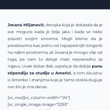
Jovana Miljanović
, devojka koja je dokazala da je
sve moguće kada je želja jaka i kada se neko
posveti svojim snovima. Mogli bismo da je
predstavimo kao jednu od najuspešnijih blogerki
na našim prostorima, ali Jovana je mnogo više od
toga, pa nam to deluje malo nepravedno za
najavu. Uvek dobar đak, uspela je da dobije
punu
stipendiju za studije u Americi
,
a tom iskustvu
iz Amerike i znanjima koje je tamo stekla duguje
ovo što je ona danas.
[vc_row][vc_column width=“1/4″]
[vc_single_image image=“3293″