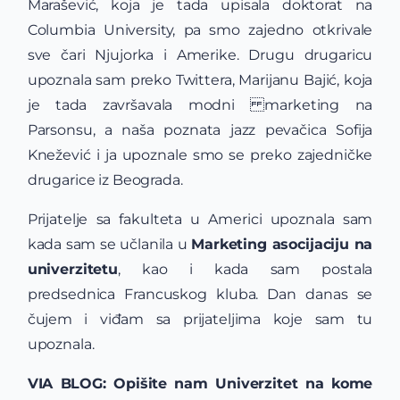
Marašević, koja je tada upisala doktorat na
Columbia University, pa smo zajedno otkrivale
sve čari Njujorka i Amerike. Drugu drugaricu
upoznala sam preko Twittera, Marijanu Bajić, koja
je tada završavala modni
marketing na
Parsonsu, a naša poznata jazz pevačica Sofija
Knežević i ja upoznale smo se preko zajedničke
drugarice iz Beograda.
Prijatelje sa fakulteta u Americi upoznala sam
kada sam se učlanila u
Marketing asocijaciju na
univerzitetu
, kao i kada sam postala
predsednica Francuskog kluba. Dan danas se
čujem i viđam sa prijateljima koje sam tu
upoznala.
VIA BLOG: Opišite nam Univerzitet na kome