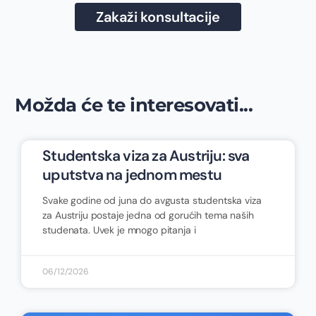
Zakaži konsultacije
Možda će te interesovati...
Studentska viza za Austriju: sva
uputstva na jednom mestu
Svake godine od juna do avgusta studentska viza
za Austriju postaje jedna od gorućih tema naših
studenata. Uvek je mnogo pitanja i
06/12/2026