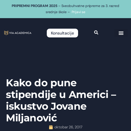
PRIPREMNI PROGRAM 2025
– Sveobuhvatne pripreme za 3. razred
srednje škole –
Prijavi se
Konsultacije
Kako do pune
stipendije u Americi –
iskustvo Jovane
Miljanović
oktobar 26, 2017