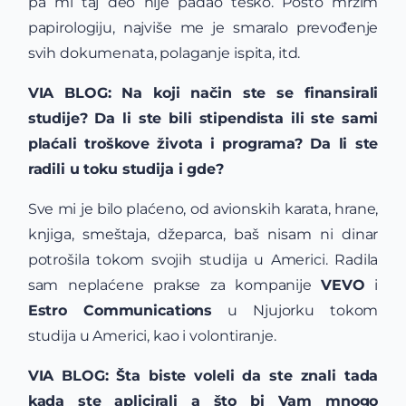
pa mi taj deo nije padao teško. Pošto mrzim
papirologiju, najviše me je smaralo prevođenje
svih dokumenata, polaganje ispita, itd.
VIA BLOG: Na koji način ste se finansirali
studije? Da li ste bili stipendista ili ste sami
plaćali
troškove života i programa? Da li ste
radili u toku studija i gde?
Sve mi je bilo plaćeno, od avionskih karata, hrane,
knjiga, smeštaja, džeparca, baš nisam ni dinar
potrošila tokom svojih studija u Americi. Radila
sam neplaćene prakse za kompanije
VEVO
i
Estro Communications
u Njujorku tokom
studija u Americi, kao i volontiranje.
VIA BLOG: Šta biste voleli da ste znali tada
kada ste aplicirali a što bi Vam mnogo