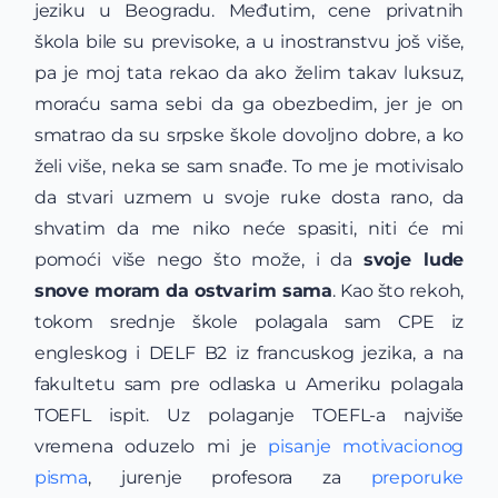
jeziku u Beogradu. Međutim, cene privatnih
škola bile su previsoke, a u inostranstvu još više,
pa je moj tata rekao da ako želim takav luksuz,
moraću sama sebi da ga obezbedim, jer je on
smatrao da su srpske škole dovoljno dobre, a ko
želi više, neka se sam snađe. To me je motivisalo
da stvari uzmem u svoje ruke dosta rano, da
shvatim da me niko neće spasiti, niti će mi
pomoći više nego što može, i da
svoje lude
snove moram da ostvarim sama
. Kao što rekoh,
tokom srednje škole polagala sam CPE iz
engleskog i DELF B2 iz francuskog jezika, a na
fakultetu sam pre odlaska u Ameriku polagala
TOEFL ispit. Uz polaganje TOEFL-a najviše
vremena oduzelo mi je
pisanje motivacionog
pisma
, jurenje profesora za
preporuke