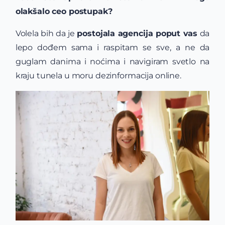
olakšalo ceo
postupak?
Volela bih da je
postojala agencija poput vas
da
lepo dođem sama i raspitam se sve, a ne da
guglam danima i noćima i navigiram svetlo na
kraju tunela u moru dezinformacija online.