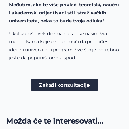
Međutim, ako te više privlači teoretski, naučni
i akademski orijentisani stil istraživačkih
univerziteta, neka to bude tvoja odluka!
Ukoliko još uvek dilema, obrati se našim Via
mentorkama koje će ti pomoći da pronađeš
idealni univerzitet i program! Sve što je potrebno
jeste da popuniš formu ispod.
Zakaži konsultacije
Možda će te interesovati...