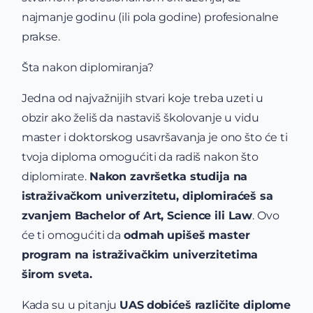
najmanje godinu (ili pola godine) profesionalne
prakse.
Šta nakon diplomiranja?
Jedna od najvažnijih stvari koje treba uzeti u
obzir ako želiš da nastaviš školovanje u vidu
master i doktorskog usavršavanja je ono što će ti
tvoja diploma omogućiti da radiš nakon što
diplomirate.
Nakon završetka studija na
istraživačkom univerzitetu, diplomiraćeš sa
zvanjem Bachelor of Art, Science ili Law
. Ovo
će ti omogućiti da
odmah
upišeš master
program na istraživačkim univerzitetima
širom sveta.
Kada su u pitanju
UAS
dobićeš različite diplome