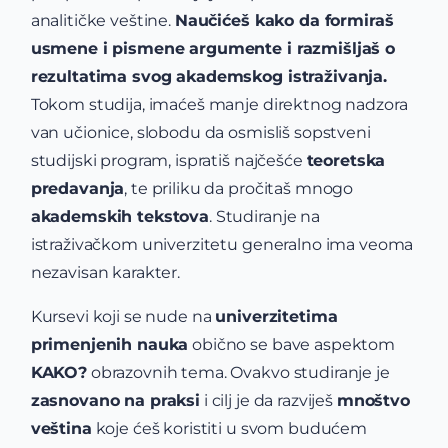
analitičke veštine.
Naučićeš kako da formiraš
usmene i pismene argumente i razmišljaš o
rezultatima svog akademskog istraživanja.
Tokom studija, imaćeš manje direktnog nadzora
van učionice, slobodu da osmisliš sopstveni
studijski program, ispratiš najčešće
teoretska
predavanja
, te priliku da pročitaš mnogo
akademskih tekstova
. Studiranje na
istraživačkom univerzitetu generalno ima veoma
nezavisan karakter.
Kursevi koji se nude na
univerzitetima
primenjenih nauka
obično se bave aspektom
KAKO?
obrazovnih tema. Ovakvo studiranje je
zasnovano na praksi
i cilj je da razviješ
mnoštvo
veština
koje ćeš koristiti u svom budućem