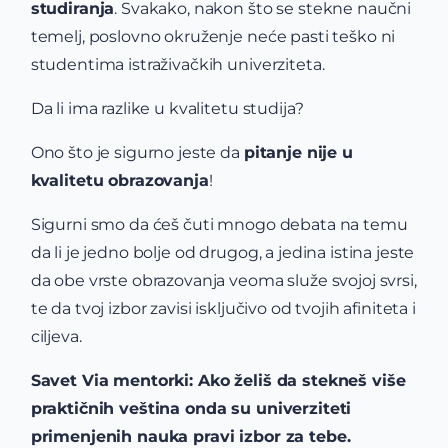
studiranja
. Svakako, nakon što se stekne naučni
temelj, poslovno okruženje neće pasti teško ni
studentima istraživačkih univerziteta.
Da li ima razlike u kvalitetu studija?
Ono što je sigurno jeste da
pitanje nije u
kvalitetu obrazovanja
!
Sigurni smo da ćeš čuti mnogo debata na temu
da li je jedno bolje od drugog, a jedina istina jeste
da obe vrste obrazovanja veoma služe svojoj svrsi,
te da tvoj izbor zavisi isključivo od tvojih afiniteta i
ciljeva.
Savet Via mentorki: Ako želiš da stekneš više
praktičnih veština onda su univerziteti
primenjenih nauka pravi izbor za tebe.