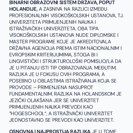
BINARNI OBRAZOVNI SISTEM DRŽAVA, POPUT
HOLANDIJE,
A
ZASNIVA NA RAZLICI IZMEĐU
PROFESIONALNIH VISOKOŠKOLSKIH USTANOVA, TJ.
UNIVERZITETA PRIMIJENJENIH NAUKA I
ISTRAŽIVAČKIH UNIVERZITETA. OBA TIPA
VISOKOŠKOLSKIH USTANOVA NUDE DIPLOMSKE I
MASTER PROGRAME KOJE JE AKREDITOVALA
DRŽAVNA AGENCIJA PREMA ISTIM NACIONALNIM I
EVROPSKIM KRITERIJUMIMA, STOGA BI I
LINGVISTIČKI I STRUKTUROLOŠKI POMISLIO/LA DA
JE U PITANJU ISTI TIP OBRAZOVANJA. MEĐUTIM,
RAZLIKA JE U FOKUSU OVIH PROGRAMA, A
POSEBNO U OBLASTIMA ISTRAŽIVANJA KOJA SE
PROVODE – PRIMENJENA NASUPROT
FUNDAMENTALNIM. RAZLIKA NA HOLANDSKOM JE
JEZIČKI OLAKŠANA JER SE UNIVERZITET
PRIMIJENJENIH NAUKA PREVODI KAO
“HOGESCHOOL“, A ISTRAŽIVAČKI UNIVERZITET
JEDNOSTAVNO SE PREVODI KAO UNIVERZITET.
OSNOVNA I NAJPROSTIJA RAZLIKA
JE U TOME