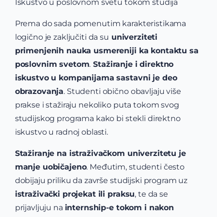
Iskustvo u poslovnom svetu tokom studija
Prema do sada pomenutim karakteristikama
logično je zaključiti da su
univerziteti
primenjenih nauka usmereniji ka kontaktu sa
poslovnim svetom
.
Stažiranje i direktno
iskustvo u kompanijama sastavni je deo
obrazovanja
. Studenti obično obavljaju više
prakse i stažiraju nekoliko puta tokom svog
studijskog programa kako bi stekli direktno
iskustvo u radnoj oblasti.
Stažiranje na istraživačkom univerzitetu je
manje uobičajeno
. Međutim, studenti često
dobijaju priliku da završe studijski program uz
istraživački projekat ili praksu
, te da se
prijavljuju na
internship-e tokom i nakon