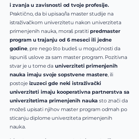
i zvanja u zavisnosti od tvoje profesije.
Praktično, da bi upisao/la master studije na
istraživačkom univerzitetu nakon univerziteta
primenjenih nauka, moraš pratiti
predmaster
program
u trajanju od 6 meseci ili jedne
godine
, pre nego što budeš u mogućnosti da
ispuniš uslove za sam master program. Pozitivna
stvar je u tome da
univerziteti primenjenih
nauka imaju svoje sopstvene mastere
, ili
postoje
izuzeci gde neki istraživački
univerziteti imaju kooperativna partnerstva sa
univerzitetima primenjenih nauka
sto znači da
možeš upisati njihov master program odmah po
sticanju diplome univerziteta primenjenih
nauka.