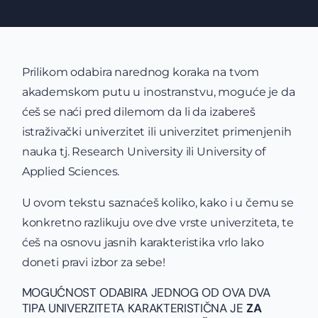
Prilikom odabira narednog koraka na tvom
akademskom putu u inostranstvu, moguće je da
ćeš se naći pred dilemom da li da izabereš
istraživački univerzitet ili univerzitet primenjenih
nauka tj. Research University ili University of
Applied Sciences.
U ovom tekstu saznaćeš koliko, kako i u čemu se
konkretno razlikuju ove dve vrste univerziteta, te
ćeš na osnovu jasnih karakteristika vrlo lako
doneti pravi izbor za sebe!
MOGUĆNOST ODABIRA JEDNOG OD OVA DVA
TIPA UNIVERZITETA KARAKTERISTIČNA JE
ZA