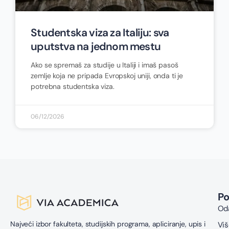
Studentska viza za Italiju: sva
uputstva na jednom mestu
Ako se spremaš za studije u Italiji i imaš pasoš
zemlje koja ne pripada Evropskoj uniji, onda ti je
potrebna studentska viza.
06/12/2026
P
Oda
Najveći izbor fakulteta, studijskih programa, apliciranje, upis i
Viš