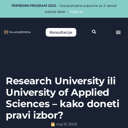
PRIPREMNI PROGRAM 2025
– Sveobuhvatne pripreme za 3. razred
srednje škole –
Prijavi se
Konsultacije
Research University ili
University of Applied
Sciences – kako doneti
pravi izbor?
maj 10, 2023