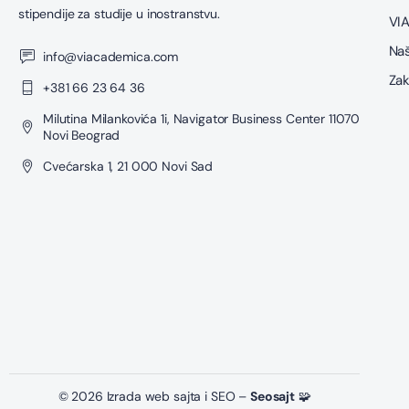
stipendije za studije u inostranstvu.
VIA
Naš
info@viacademica.com
Zak
+381 66 23 64 36
Milutina Milankovića 1i, Navigator Business Center 11070
Novi Beograd
Cvećarska 1, 21 000 Novi Sad
© 2026 Izrada web sajta i SEO –
Seosajt
🧩