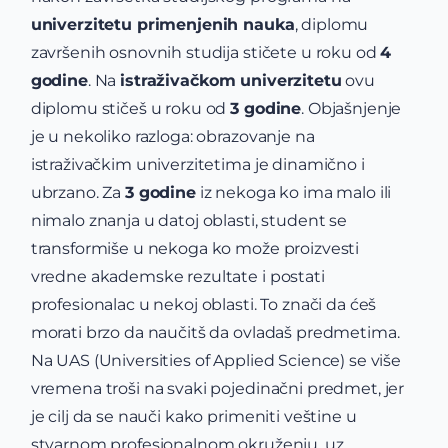
univerzitetu primenjenih nauka
, diplomu
završenih osnovnih studija stičete u roku od
4
godine
. Na
istraživačkom univerzitetu
ovu
diplomu stičeš u roku od
3 godine
. Objašnjenje
je u nekoliko razloga: obrazovanje na
istraživačkim univerzitetima je dinamično i
ubrzano. Za
3 godine
iz nekoga ko ima malo ili
nimalo znanja u datoj oblasti, student se
transformiše u nekoga ko može proizvesti
vredne akademske rezultate i postati
profesionalac u nekoj oblasti. To znači da ćeš
morati brzo da naučitš da ovladaš predmetima.
Na UAS
(Universities of Applied Science)
se više
vremena troši na svaki pojedinačni predmet, jer
je cilj da se nauči kako primeniti veštine u
stvarnom profesionalnom okruženju, uz