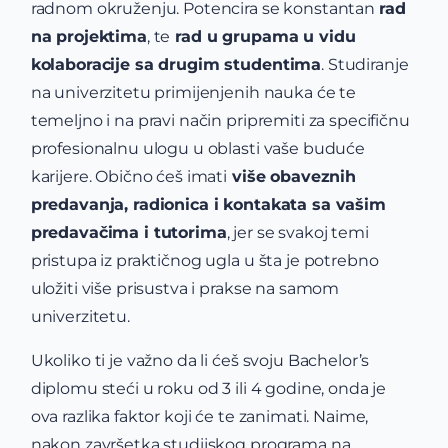
radnom okruženju. Potencira se konstantan
rad
na projektima
, te
rad u grupama u vidu
kolaboracije sa drugim studentima
. Studiranje
na univerzitetu primijenjenih nauka će te
temeljno i na pravi način pripremiti za specifičnu
profesionalnu ulogu u oblasti vaše buduće
karijere. Obično ćeš imati
više obaveznih
predavanja, radionica i kontakata sa vašim
predavačima i tutorima
, jer se svakoj temi
pristupa iz praktičnog ugla u šta je potrebno
uložiti više prisustva i prakse na samom
univerzitetu.
Ukoliko ti je važno da li ćeš svoju Bachelor’s
diplomu steći u roku od 3 ili 4 godine, onda
je
ova razlika faktor koji će te zanimati. Naime,
nakon završetka studijskog programa na