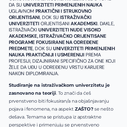
DA SU
UNIVERZITETI PRIMENJENIH NAUKA
UGLAVNOM
PRAKTIČNI I STRUKOVNO
ORIJENTISANI
, DOK SU
ISTRAŽIVAČKI
UNIVERZITETI
ORJENTISANI
AKADEMSKI
.
DAKLE,
ISTRAŽIVAČKI
UNIVERZITETI NUDE VISOKO
AKADEMSKE, ISTRAŽIVAČKO ORIJENTISANE
PROGRAME FOKUSIRANE NA ODREĐENE
PREDMETE
, DOK SU
UNIVERZITETI PRIMENJENIH
NAUKA PRAKTIČNIJI I USMERENIJI
PREMA
PROFESIJI, DIZAJNIRANI SPECIFIČNO ZA ONE KOJI
ŽELE DA UĐU U ODREĐENU VRSTU KARIJERE
NAKON DIPLOMIRANJA.
Studiranje na istraživačkom univerzitetu je
zasnovano na teoriji
. To znači da ćeš
prvenstveno biti fokusiran/a na objašnjavanju
pojava i fenomena, na aspekt
ZAŠTO?
se nešto
dešava. Temama se pristupa iz apstraktne
perspektive i primenjuju se prvenstveno