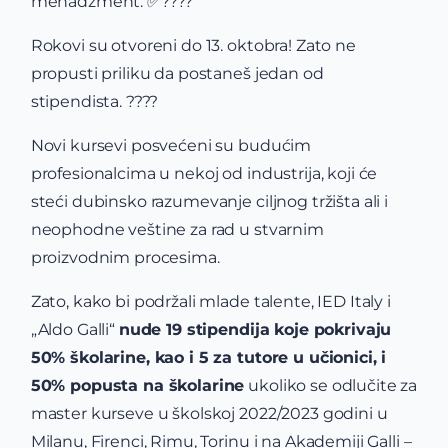
menadžment. ✅????
Rokovi su otvoreni do 13. oktobra! Zato ne
propusti priliku da postaneš jedan od
stipendista. ????
Novi kursevi posvećeni su budućim
profesionalcima u nekoj od industrija, koji će
steći dubinsko razumevanje ciljnog tržišta ali i
neophodne veštine za rad u stvarnim
proizvodnim procesima.
Zato, kako bi podržali mlade talente, IED Italy i
„Aldo Galli“
nude 19 stipendija koje pokrivaju
50% školarine, kao i 5 za tutore u učionici, i
50% popusta na školarine
ukoliko se odlučite za
master kurseve u školskoj 2022/2023 godini u
Milanu, Firenci, Rimu, Torinu i na Akademiji Galli –