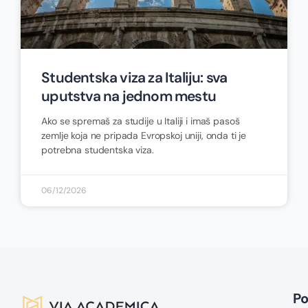
Studentska viza za Italiju: sva
uputstva na jednom mestu
Ako se spremaš za studije u Italiji i imaš pasoš
zemlje koja ne pripada Evropskoj uniji, onda ti je
potrebna studentska viza.
06/12/2026
P