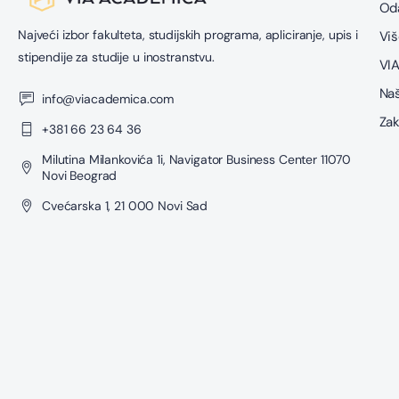
Oda
Najveći izbor fakulteta, studijskih programa, apliciranje, upis i
Viš
stipendije za studije u inostranstvu.
VIA
Naš
info@viacademica.com
Zak
+381 66 23 64 36
Milutina Milankovića 1i, Navigator Business Center 11070
Novi Beograd
Cvećarska 1, 21 000 Novi Sad