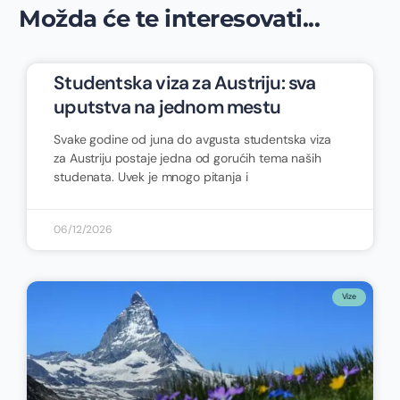
Možda će te interesovati...
Studentska viza za Austriju: sva
uputstva na jednom mestu
Svake godine od juna do avgusta studentska viza
za Austriju postaje jedna od gorućih tema naših
studenata. Uvek je mnogo pitanja i
06/12/2026
Vize