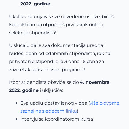
2022. godine
.
Ukoliko ispunjavaš sve navedene uslove, bićeš
kontaktiran da otpočneš prvi korak onlajn
selekcije stipendista!
U slučaju da je sva dokumentacija uredna i
budeš jedan od odabranih stipendista, rok za
prihvatanje stipendije je 3 dana i 5 dana za
završetak upisa master programa!
Izbor stipendista obaviće se do
4. novembra
2022. godine
i uključiće:
Evaluaciju dostavljenog videa (
više o ovome
saznaj na sledećem linku
)
intervju sa koordinatorom kursa