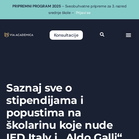
PRIPREMNI PROGRAM 2025
– Sveobuhvatne pripreme za 3. razred
srednje škole –
Prijavi se
Konsultacije
Saznaj sve o
stipendijama i
popustima na
školarinu koje nude
IED Italy i „Aldo Galli“