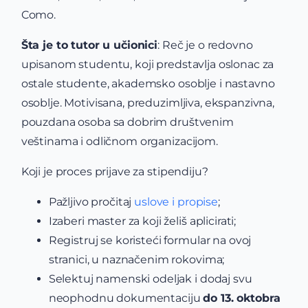
Como.
Šta je to tutor u učionici
: Reč je o redovno
upisanom studentu, koji predstavlja oslonac za
ostale studente, akademsko osoblje i nastavno
osoblje. Motivisana, preduzimljiva, ekspanzivna,
pouzdana osoba sa dobrim društvenim
veštinama i odličnom organizacijom.
Koji je proces prijave za stipendiju?
Pažljivo pročitaj
uslove i propise
;
Izaberi master za koji želiš aplicirati;
Registruj se koristeći formular na ovoj
stranici, u naznačenim rokovima;
Selektuj namenski odeljak i dodaj svu
neophodnu dokumentaciju
do 13. oktobra