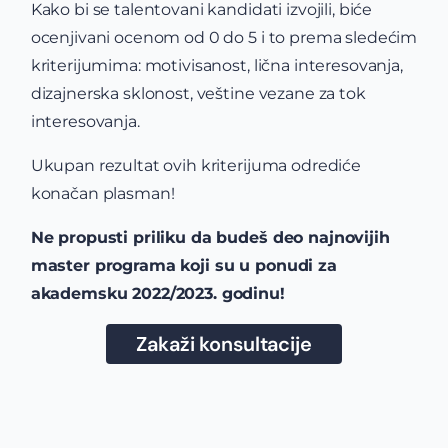
Kako bi se talentovani kandidati izvojili, biće
ocenjivani ocenom od 0 do 5 i to prema sledećim
kriterijumima: motivisanost, lična interesovanja,
dizajnerska sklonost, veštine vezane za tok
interesovanja.
Ukupan rezultat ovih kriterijuma odrediće
konačan plasman!
Ne propusti priliku da budeš deo najnovijih
master programa koji su u ponudi za
akademsku 2022/2023. godinu!
Zakaži konsultacije