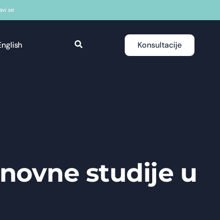
javi se
English
Konsultacije
snovne studije u