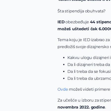
Šta stipendija obuhvata?
IED
obezbeđuje
44 stipend
možeš uštedeti čak 6.000
Tema koju je IED izabrao za
predložiš svoje dizajnersko 
Kakvu ulogu dizajneri 
Da li dizajneri treba d
Da li treba da se fokus
Da li treba da ubrzamo 
Ovde
možeš videti primere 
Za učešće u izboru za stipen
novembra 2022. godine
.