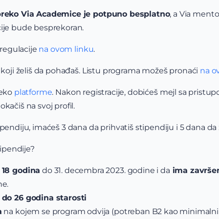
 preko Via Academice je potpuno besplatno
, a Via ment
cije bude besprekoran.
 regulacije
na ovom linku
.
e koji želiš da pohađaš. Listu programa možeš pronaći
na o
reko
platforme
. Nakon registracije, dobićeš mejl sa pristup
kačiš na svoj profil.
pendiju, imaćeš 3 dana da prihvatiš stipendiju i 5 dana da 
tipendije?
 18 godina
do 31. decembra 2023. godine i da
ima završen
ne.
 do 26 godina starosti
a
na kojem se program odvija (potreban B2 kao minimalni 