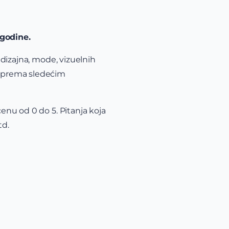
 godine.
a dizajna, mode, vizuelnih
, prema sledećim
cenu od 0 do 5. Pitanja koja
td.