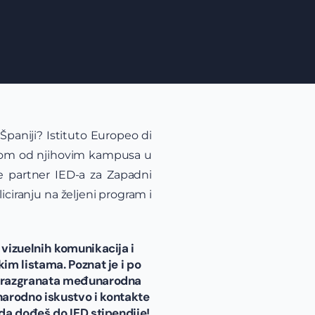
Španiji? Istituto Europeo di
nekom od njihovim kampusa u
je partner IED-a za Zapadni
ciranju na željeni program i
 vizuelnih komunikacija i
im listama. Poznat je i po
na razgranata međunarodna
arodno iskustvo i kontakte
 da dođeš do IED stipendije!