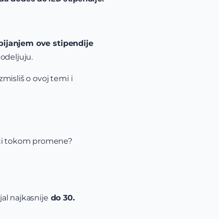
ijanjem ove stipendije
odeljuju.
zmisliš o ovoj temi i
ojiti tokom promene?
jal najkasnije
do 30.