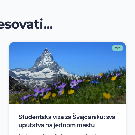
sovati...
Vize
Studentska viza za Švajcarsku: sva
uputstva na jednom mestu