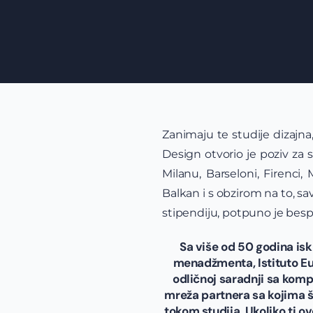
Zanimaju te studije dizajna
Design otvorio je poziv za
Milanu, Barseloni, Firenci
Balkan i s obzirom na to, s
stipendiju, potpuno je besp
Sa više od 50 godina isk
menadžmenta, Istituto Eur
odličnoj saradnji sa kom
mreža partnera sa kojima 
tokom studija. Ukoliko ti o