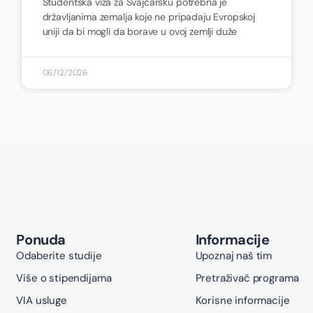
Studentska viza za Švajcarsku potrebna je
državljanima zemalja koje ne pripadaju Evropskoj
uniji da bi mogli da borave u ovoj zemlji duže
06/12/2026
Ponuda
Informacije
Odaberite studije
Upoznaj naš tim
Više o stipendijama
Pretraživač programa
VIA usluge
Korisne informacije