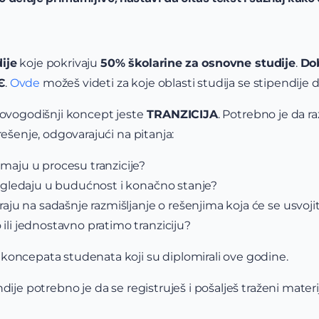
ije
koje pokrivaju
50% školarine
za osnovne studije
.
Dob
Є
.
Ovde
možeš videti za koje oblasti studija se stipendije d
 ovogodišnji koncept jeste
TRANZICIJA
. Potrebno je da ra
rešenje, odgovarajući na pitanja:
imaju u procesu tranzicije?
a gledaju u budućnost i konačno stanje?
iraju na sadašnje razmišljanje o rešenjima koja će se usv
ili jednostavno pratimo tranziciju?
koncepata studenata koji su diplomirali ove godine.
dije potrebno je da se registruješ i pošalješ traženi materi