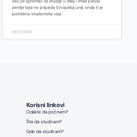
Ako se spremaš za studije u Italiji i imaš pasoš
zemlje koja ne pripada Evropskoj uniji, onda ti je
potrebna studentska viza.
06/12/2026
Korisni linkovi
Odakle da počnem?
Šta da studiram?
Gde da studiram?