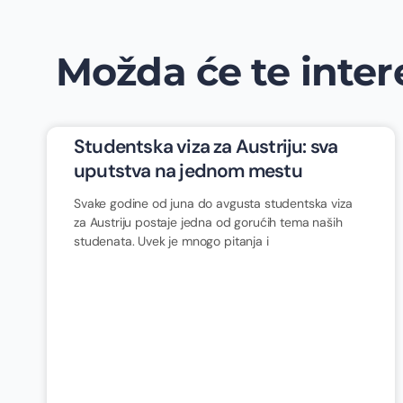
Možda će te intere
Studentska viza za Austriju: sva
uputstva na jednom mestu
Svake godine od juna do avgusta studentska viza
za Austriju postaje jedna od gorućih tema naših
studenata. Uvek je mnogo pitanja i