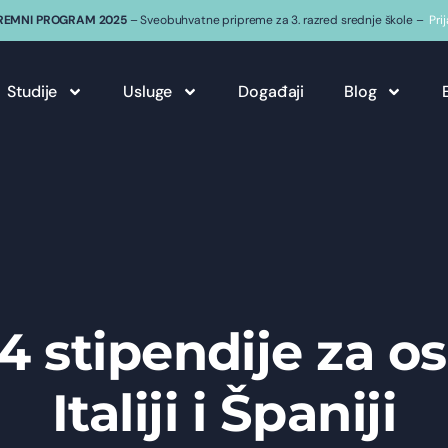
REMNI PROGRAM 2025
– Sveobuhvatne pripreme za 3. razred srednje škole –
Pri
Studije
Usluge
Događaji
Blog
4 stipendije za o
Italiji i Španiji