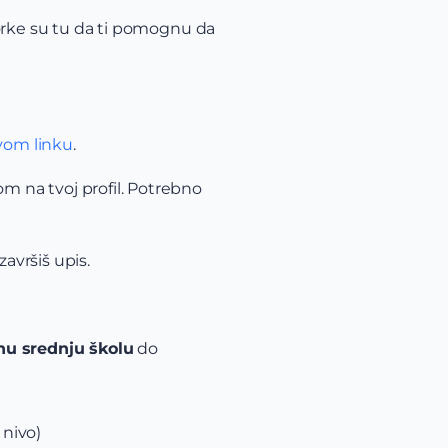
orke su tu da ti pomognu da
vom linku
.
om na tvoj profil. Potrebno
završiš upis.
u srednju školu
do
nivo)