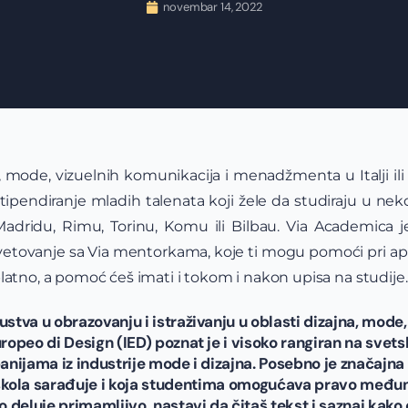
novembar 14, 2022
, mode, vizuelnih komunikacija i menadžmenta u Italji ili 
 stipendiranje mladih talenata koji žele da studiraju u 
, Madridu, Rimu, Torinu, Komu ili Bilbau. Via Academica 
avetovanje sa Via mentorkama, koje ti mogu pomoći pri apli
latno, a pomoć ćeš imati i tokom i nakon upisa na studije.
ustva u obrazovanju i istraživanju u oblasti dizajna, mode,
opeo di Design (IED) poznat je i visoko rangiran na svetsk
panijama iz industrije mode i dizajna. Posebno je značaj
škola sarađuje i koja studentima omogućava pravo međun
vo deluje primamljivo, nastavi da čitaš tekst i saznaj kako