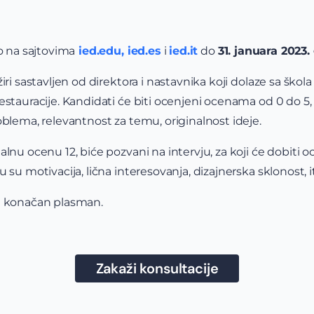
o na sajtovima
ied.edu,
ied.es
i
ied.it
do
31. januara 2023.
iri sastavljen od direktora i nastavnika koji dolaze sa škol
estauracije. Kandidati će biti ocenjeni ocenama od 0 do 5
oblema, relevantnost za temu, originalnost ideje.
lnu ocenu 12, biće pozvani na intervju, za koji će dobiti o
 su motivacija, lična interesovanja, dizajnerska sklonost, i
ti konačan plasman.
Zakaži konsultacije