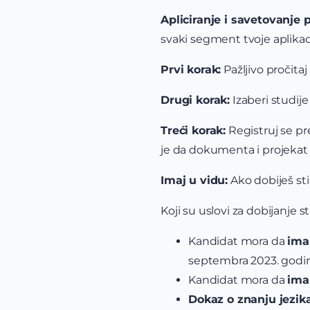
Apliciranje i savetovanje
svaki segment tvoje aplika
Prvi korak:
Pažljivo pročitaj
Drugi korak:
Izaberi studij
Treći korak:
Registruj se p
je da dokumenta i projekat o
Imaj u vidu:
Ako dobiješ sti
Koji su uslovi za dobijanje s
Kandidat mora da
ima
septembra 2023. godi
Kandidat mora da
ima
Dokaz o znanju jezik