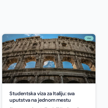
Vize
Studentska viza za Italiju: sva
uputstva na jednom mestu