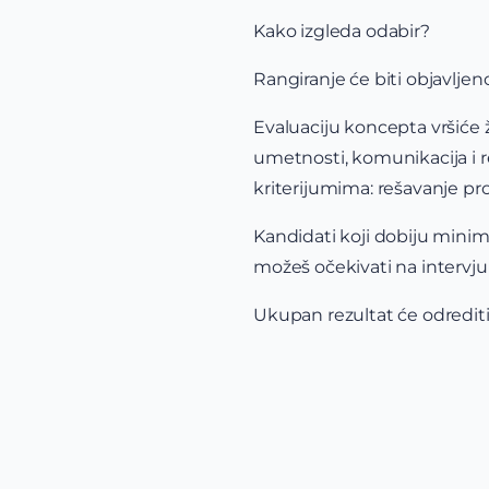
Kako izgleda odabir?
Rangiranje će biti objavljen
Evaluaciju koncepta vršiće ž
umetnosti, komunikacija i r
kriterijumima: rešavanje pr
Kandidati koji dobiju minima
možeš očekivati na intervjuu
Ukupan rezultat će odredi