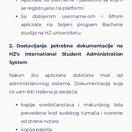
se registrujete na platformi
Sa dobijenim username-om i šifrom
aplicirate na željeni program Bachelor
studija na HZ univerzitetu.
2. Dostavljanje potrebne dokumentacije na
HZ’s International Student Administration
System
Nakon što aplicirate dobićete mail od
administrativnog sistema. Dokumentacija koja
će vam biti tražena je sledeća:
kopije svedočanstava i maturskog lista
prevedene kod sudskog tumača i overene
od strane notara
kopija pasoša