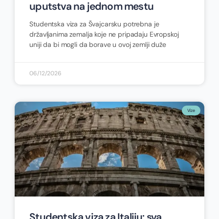
uputstva na jednom mestu
Studentska viza za Švajcarsku potrebna je
državljanima zemalja koje ne pripadaju Evropskoj
uniji da bi mogli da borave u ovoj zemlji duže
06/12/2026
Vize
Studentska viza za Italiju: sva