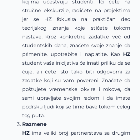
kojima učestvuju studenti. Ići ćete na
stručne ekskurzije, radićete na projektima
jer se HZ fokusira na praktičan deo
teorijskog znanja koje stičete tokom
nastave. Kroz konkretne zadatk,e već od
studentskih dana, znaćete svoje znanje da
primenite, upotrebite i naplatite. Kao
HZ
student vaša inicijativa će imati priliku da se
čuje, ali ćete isto tako biti odgovorni za
zadatke koji su vam povereni. Znaćete da
poštujete vremenske okvire i rokove, da
sami upravljate svojim radom i da imate
podršku ljudi koji se time bave tokom celog
tog puta.
Razmene
HZ
ima veliki broj partnerstava sa drugim