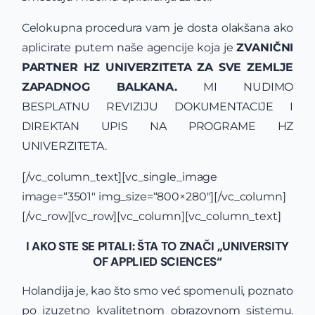
Celokupna procedura vam je dosta olakšana ako
aplicirate putem naše agencije koja je
ZVANIČNI
PARTNER HZ UNIVERZITETA ZA SVE ZEMLJE
ZAPADNOG BALKANA.
MI NUDIMO
BESPLATNU REVIZIJU DOKUMENTACIJE I
DIREKTAN UPIS NA PROGRAME HZ
UNIVERZITETA.
[/vc_column_text][vc_single_image
image=“3501″ img_size=“800×280″][/vc_column]
[/vc_row][vc_row][vc_column][vc_column_text]
I AKO STE SE PITALI: ŠTA TO ZNAČI „UNIVERSITY
OF APPLIED SCIENCES“
Holandija je, kao što smo već spomenuli, poznato
po izuzetno kvalitetnom obrazovnom sistemu.