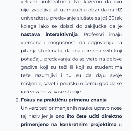
velikim amfiteatrima. Ne kažemo da ovo
nije izvodljivo, ali uzimajući u obzir da na HZ
univerzitetu predavanje slušate sa još 30tak
kolega lako se dolazi do zaključka da je
nastava interaktivnija
. Profesori imaju
vremena i mogućnosti da odgovaraju na
pitanja studenata, da znaju imena svih koji
pohađaju predavanja, da se vrate na delove
gradiva koji su teži ili koji su studentima
teže razumljivi i tu su da daju svoje
mišljenje, savet i podršku o čemu god da se
radi vezano za vaše studije.
Fokus na praktičnu primenu znanja
Univerziteti primenjenih nauka upravo nose
taj naziv jer je
ono što čete učiti direktno
primenjeno na konkretnim projektima
u