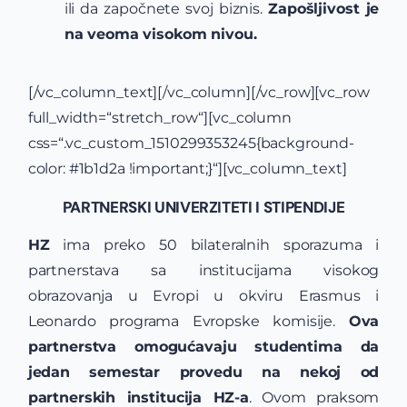
ili da započnete svoj biznis.
Zapošljivost je
na veoma visokom nivou.
[/vc_column_text][/vc_column][/vc_row][vc_row
full_width=“stretch_row“][vc_column
css=“.vc_custom_1510299353245{background-
color: #1b1d2a !important;}“][vc_column_text]
PARTNERSKI UNIVERZITETI I STIPENDIJE
HZ
ima preko 50 bilateralnih sporazuma i
partnerstava sa institucijama visokog
obrazovanja u Evropi u okviru Erasmus i
Leonardo programa Evropske komisije.
Ova
partnerstva omogućavaju studentima da
jedan semestar provedu na nekoj od
partnerskih institucija HZ-a
. Ovom praksom