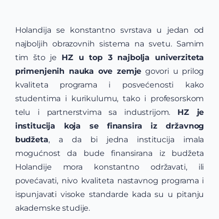
Holandija se konstantno svrstava u jedan od
najboljih obrazovnih sistema na svetu. Samim
tim što je
HZ u top 3 najbolja univerziteta
primenjenih nauka ove zemje
govori u prilog
kvaliteta programa i posvećenosti kako
studentima i kurikulumu, tako i profesorskom
telu i partnerstvima sa industrijom.
HZ je
institucija koja se finansira iz državnog
budžeta
, a da bi jedna institucija imala
mogućnost da bude finansirana iz budžeta
Holandije mora konstantno održavati, ili
povećavati, nivo kvaliteta nastavnog programa i
ispunjavati visoke standarde kada su u pitanju
akademske studije.