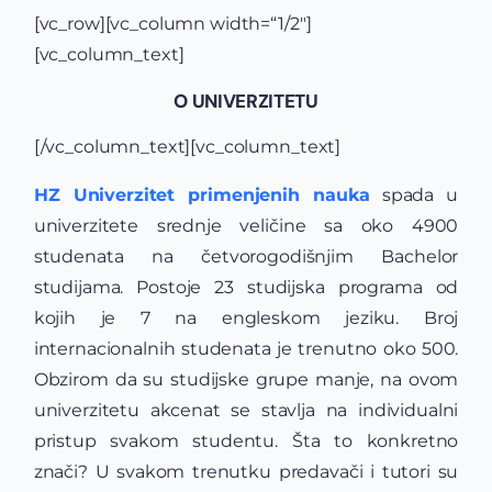
[vc_row][vc_column width=“1/2″]
[vc_column_text]
O UNIVERZITETU
[/vc_column_text][vc_column_text]
HZ Univerzitet primenjenih nauka
spada u
univerzitete srednje veličine sa oko 4900
studenata na četvorogodišnjim Bachelor
studijama. Postoje 23 studijska programa od
kojih je 7 na engleskom jeziku. Broj
internacionalnih studenata je trenutno oko 500.
Obzirom da su studijske grupe manje, na ovom
univerzitetu akcenat se stavlja na individualni
pristup svakom studentu. Šta to konkretno
znači? U svakom trenutku predavači i tutori su