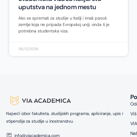
uputstva na jednom mestu
Ako se spremaš za studije u Italiji i imaš pasoš
zemlje koja ne pripada Evropskoj uniji, onda ti je
potrebna studentska viza.
06/12/2026
P
Oda
Najveći izbor fakulteta, studijskih programa, apliciranje, upis i
Viš
stipendije za studije u inostranstvu.
VIA
Naš
info@viacademica.com