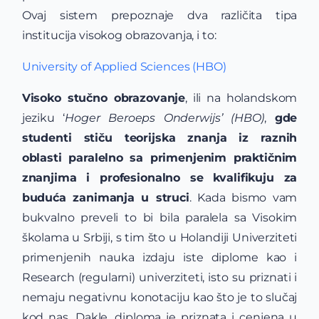
Ovaj sistem prepoznaje dva različita tipa
institucija visokog obrazovanja, i to:
University of Applied Sciences (HBO)
Visoko stučno obrazovanje
, ili na holandskom
jeziku ‘
Hoger Beroeps Onderwijs’ (HBO)
,
gde
studenti stiču teorijska znanja iz raznih
oblasti paralelno sa primenjenim praktičnim
znanjima i profesionalno se kvalifikuju za
buduća zanimanja u struci
. Kada bismo vam
bukvalno preveli to bi bila paralela sa Visokim
školama u Srbiji, s tim što u Holandiji Univerziteti
primenjenih nauka izdaju iste diplome kao i
Research (regularni) univerziteti, isto su priznati i
nemaju negativnu konotaciju kao što je to slučaj
kod nas. Dakle, diploma je priznata i cenjena u