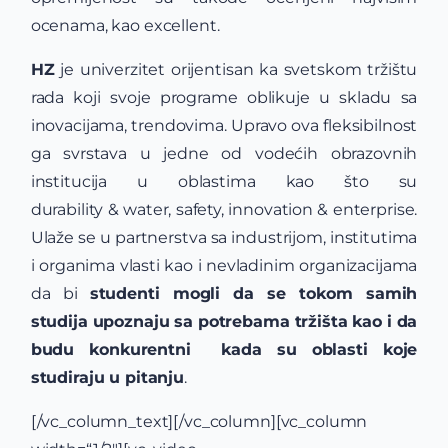
ocenama, kao excellent.
HZ
je univerzitet orijentisan ka svetskom tržištu
rada koji svoje programe oblikuje u skladu sa
inovacijama, trendovima. Upravo ova fleksibilnost
ga svrstava u jedne od vodećih obrazovnih
institucija u oblastima kao što su
durability & water, safety, innovation & enterprise.
Ulaže se u partnerstva sa industrijom, institutima
i organima vlasti kao i nevladinim organizacijama
da bi
studenti mogli da se tokom samih
studija upoznaju sa potrebama tržišta kao i da
budu konkurentni kada su oblasti koje
studiraju u pitanju
.
[/vc_column_text][/vc_column][vc_column