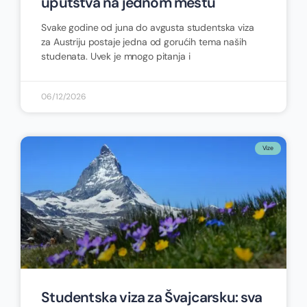
uputstva na jednom mestu
Svake godine od juna do avgusta studentska viza
za Austriju postaje jedna od gorućih tema naših
studenata. Uvek je mnogo pitanja i
06/12/2026
Vize
Studentska viza za Švajcarsku: sva