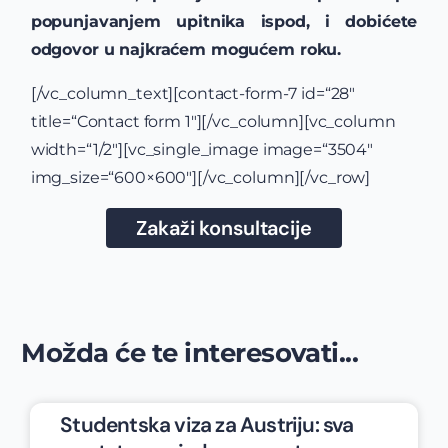
popunjavanjem upitnika ispod, i dobićete
odgovor u najkraćem mogućem roku.
[/vc_column_text][contact-form-7 id=“28″
title=“Contact form 1″][/vc_column][vc_column
width=“1/2″][vc_single_image image=“3504″
img_size=“600×600″][/vc_column][/vc_row]
Zakaži konsultacije
Možda će te interesovati...
Studentska viza za Austriju: sva