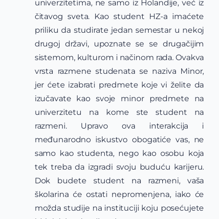
univerzitetima, ne samo iz Holandije, već iz
čitavog sveta. Kao student HZ-a imaćete
priliku da studirate jedan semestar u nekoj
drugoj državi, upoznate se se drugačijim
sistemom, kulturom i načinom rada. Ovakva
vrsta razmene studenata se naziva Minor,
jer ćete izabrati predmete koje vi želite da
izučavate kao svoje minor predmete na
univerzitetu na kome ste student na
razmeni. Upravo ova interakcija i
međunarodno iskustvo obogatiće vas, ne
samo kao studenta, nego kao osobu koja
tek treba da izgradi svoju buduću karijeru.
Dok budete student na razmeni, vaša
školarina će ostati nepromenjena, iako će
možda studije na instituciji koju posećujete