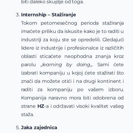
biti daleko skuplje od toga.
Internship – Stažiranje
Tokom petomesečnog perioda stažiranja
imaćete priliku da iskusite kako je to raditi u
industriji za koju ste se opredelili. Gledajući
lidere iz industrije i profesionalce iz različitih
oblasti sticaćete neophodna znanja kroz
parolu „
learning by doing
„. Sami ćete
izabrati kompaniju u kojoj ćete stažirati što
znači da možete otići i na drugi kontinent i
raditi za kompaniju po vašem izboru.
Kompanija naravno mora biti odobrena od
strane
HZ
-a i održavati visoki kvalitet vašeg
staža.
Jaka zajednica