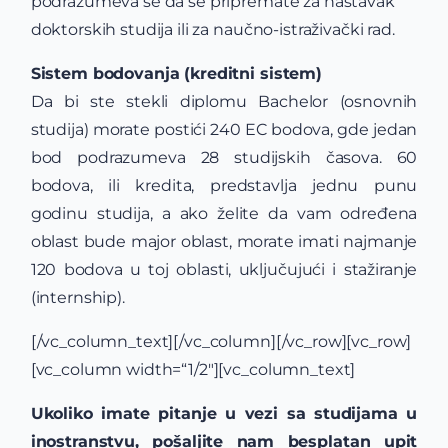
podrazumeva se da se pripremate za nastavak
doktorskih studija ili za naučno-istraživački rad.
Sistem bodovanja (kreditni sistem)
Da bi ste stekli diplomu Bachelor (osnovnih
studija) morate postići 240 EC bodova, gde jedan
bod podrazumeva 28 studijskih časova. 60
bodova, ili kredita, predstavlja jednu punu
godinu studija, a ako želite da vam određena
oblast bude major oblast, morate imati najmanje
120 bodova u toj oblasti, uključujući i stažiranje
(internship).
[/vc_column_text][/vc_column][/vc_row][vc_row]
[vc_column width=“1/2″][vc_column_text]
Ukoliko imate pitanje u vezi sa studijama u
inostranstvu, pošaljite nam besplatan upit