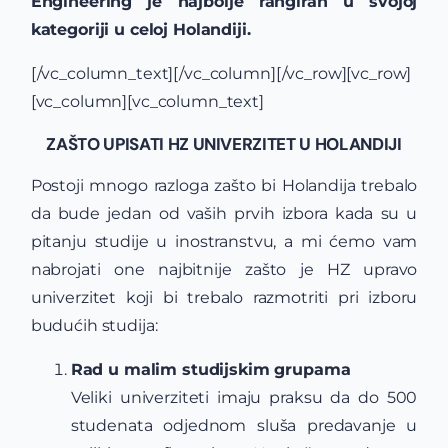
Engineering je najbolje rangiran u svojoj
kategoriji u celoj Holandiji.
[/vc_column_text][/vc_column][/vc_row][vc_row]
[vc_column][vc_column_text]
ZAŠTO UPISATI HZ UNIVERZITET U HOLANDIJI
Postoji mnogo razloga zašto bi Holandija trebalo
da bude jedan od vaših prvih izbora kada su u
pitanju studije u inostranstvu, a mi ćemo vam
nabrojati one najbitnije zašto je HZ upravo
univerzitet koji bi trebalo razmotriti pri izboru
budućih studija:
Rad u malim studijskim grupama
Veliki univerziteti imaju praksu da do 500
studenata odjednom sluša predavanje u