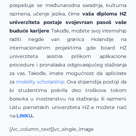
pospešuje se međunarodna saradnja, kulturna
razmena, učenje jezika, čime
vaša diploma HZ
univerziteta postaje svojevrsan pasoš vaše
buduće karijere
. Takođe, možete svoj internship
raditi negde van granica Holandije na
internacionalnim projektima gde board HZ
univerziteta asistira prilikom aplikacione
procedure i pronalaska odgovarajućeg stažiranja
za vas. Takođe, imate mogućnost da aplicirate
za
mobility scholarship.
Ova stipendija postoji da
bi studentima pokrila deo troškova tokom
boravka u inostranstvu na stažiranju ili razmeni.
Listu parnetskih univerziteta HZ-a možete naći
na
LINKU
.
[/vc_column_text][vc_single_image