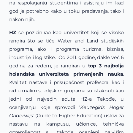
na raspolaganju studentima i asistiraju im kad
god je potrebno kako u toku predavanja, tako i
nakon njih.
HZ
se pozicinirao kao univerzitet koji se visoko
rangira što se tiče Water and Land studijskih
programa, ako i programa turizma, biznisa,
industrije i logistike. Od 2011. godine, dakle već 6
godina za redom, je rangiran u
top 3 najbolja
holandska univerziteta primenjenih nauka
.
Kvalitet nastave i prisupačnost profesora, kao i
rad u malim studijskim grupama su istaknuti kao
jedni od najvećih aduta HZ-a. Takođe, u
ocenjivanju koje sprovodi ‘
Keuzegids Hoger
Onderwijs
’ (Guide to Higher Education) uslovi za
nastavu na kampusu, učionice, tehnička
opremljenost su takođe ocenjeni najvišim