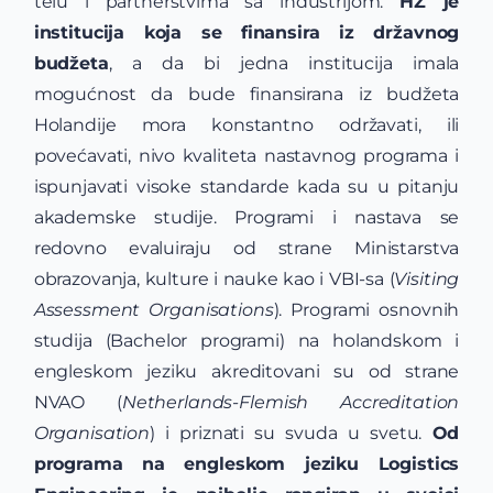
telu i partnerstvima sa industrijom.
HZ je
institucija koja se finansira iz državnog
budžeta
, a da bi jedna institucija imala
mogućnost da bude finansirana iz budžeta
Holandije mora konstantno održavati, ili
povećavati, nivo kvaliteta nastavnog programa i
ispunjavati visoke standarde kada su u pitanju
akademske studije. Programi i nastava se
redovno evaluiraju od strane Ministarstva
obrazovanja, kulture i nauke kao i VBI-sa (
Visiting
Assessment Organisations
). Programi osnovnih
studija (Bachelor programi) na holandskom i
engleskom jeziku akreditovani su od strane
NVAO (
Netherlands-Flemish Accreditation
Organisation
) i priznati su svuda u svetu.
Od
programa na engleskom jeziku Logistics