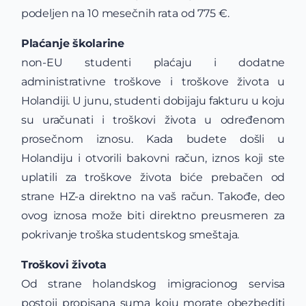
podeljen na 10 mesečnih rata od 775 €.
Plaćanje školarine
non-EU studenti plaćaju i dodatne
administrativne troškove i troškove života u
Holandiji. U junu, studenti dobijaju fakturu u koju
su uračunati i troškovi života u određenom
prosečnom iznosu. Kada budete došli u
Holandiju i otvorili bakovni račun, iznos koji ste
uplatili za troškove života biće prebačen od
strane HZ-a direktno na vaš račun. Takođe, deo
ovog iznosa može biti direktno preusmeren za
pokrivanje troška studentskog smeštaja.
Troškovi života
Od strane holandskog imigracionog servisa
postoji propisana suma koju morate obezbediti