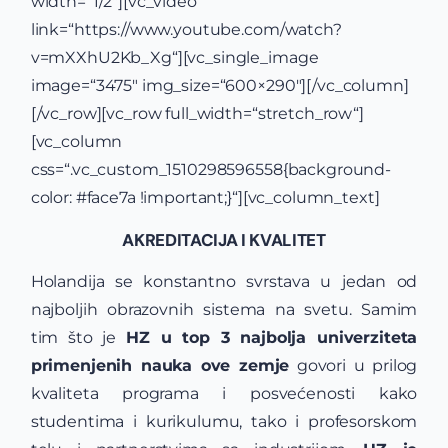
width=“1/2″][vc_video
link=“https://www.youtube.com/watch?
v=mXXhU2Kb_Xg“][vc_single_image
image=“3475″ img_size=“600×290″][/vc_column]
[/vc_row][vc_row full_width=“stretch_row“]
[vc_column
css=“.vc_custom_1510298596558{background-
color: #face7a !important;}“][vc_column_text]
AKREDITACIJA I KVALITET
Holandija se konstantno svrstava u jedan od
najboljih obrazovnih sistema na svetu. Samim
tim što je
HZ u top 3 najbolja univerziteta
primenjenih nauka ove zemje
govori u prilog
kvaliteta programa i posvećenosti kako
studentima i kurikulumu, tako i profesorskom