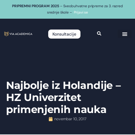
PRIPREMNI PROGRAM 2025
– Sveobuhvatne pripreme za 3. razred
srednje škole –
Prijavi se
Konsultacije
Najbolje iz Holandije –
HZ Univerzitet
primenjenih nauka
novembar 10, 2017