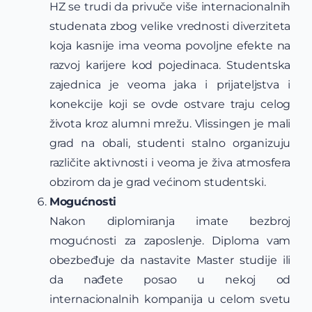
HZ se trudi da privuče više internacionalnih
studenata zbog velike vrednosti diverziteta
koja kasnije ima veoma povoljne efekte na
razvoj karijere kod pojedinaca. Studentska
zajednica je veoma jaka i prijateljstva i
konekcije koji se ovde ostvare traju celog
života kroz alumni mrežu. Vlissingen je mali
grad na obali, studenti stalno organizuju
različite aktivnosti i veoma je živa atmosfera
obzirom da je grad većinom studentski.
Mogućnosti
Nakon diplomiranja imate bezbroj
mogućnosti za zaposlenje. Diploma vam
obezbeđuje da nastavite Master studije ili
da nađete posao u nekoj od
internacionalnih kompanija u celom svetu