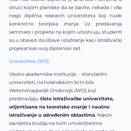
struci kojom planirate da se bavite, nekada i više
nego diplima research univerziteta koji nude
konkretno teorijska znanja. Uz predavanja,
seminare i projekte na kojim učestvuju, studenti
su u obavezi da obave i stažiranje kao i istraživački
projekat kao svoj diplomski rad.
Universities (WO)
Visoko akademske institucije – standardni
univerziteti, na holandskom bi to bilo
Wetenshappelijk Onderwijs (WO)
, koji
predstavljaju
čisto istraživačke univerzitete,
orijentisane na teoretsko znanje i naučno
istraživanje u određenim oblastima
. Nakon
završetka studija na ovim univerzitetima