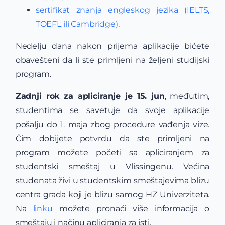
sertifikat znanja engleskog jezika (IELTS,
TOEFL ili Cambridge)
.
Nedelju dana nakon prijema aplikacije bićete
obavešteni da li ste primljeni na željeni studijski
program.
Zadnji rok za apliciranje je 15. jun
, međutim,
studentima se savetuje da svoje aplikacije
pošalju do 1. maja zbog procedure vađenja vize.
Čim dobijete potvrdu da ste primljeni na
program možete početi sa apliciranjem za
studentski smeštaj u Vlissingenu. Većina
studenata živi u studentskim smeštajevima blizu
centra grada koji je blizu samog HZ Univerziteta.
Na
linku
možete pronaći više informacija o
smeštaju i načinu apliciranja za isti.