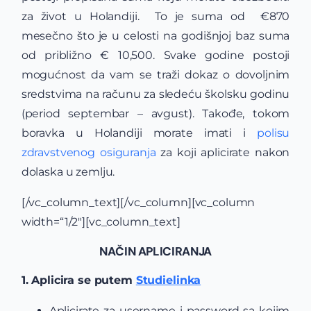
za život u Holandiji. To je suma od €870
mesečno što je u celosti na godišnjoj baz suma
od približno € 10,500. Svake godine postoji
mogućnost da vam se traži dokaz o dovoljnim
sredstvima na računu za sledeću školsku godinu
(period septembar – avgust). Takođe, tokom
boravka u Holandiji morate imati i
polisu
zdravstvenog osiguranja
za koji aplicirate nakon
dolaska u zemlju.
[/vc_column_text][/vc_column][vc_column
width=“1/2″][vc_column_text]
NAČIN APLICIRANJA
1. Aplicira se putem
Studielinka
Aplicirate za username i password sa kojim