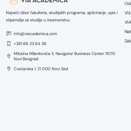
Oda
Najveći izbor fakulteta, studijskih programa, apliciranje, upis i
Viš
stipendije za studije u inostranstvu.
VIA
Naš
info@viacademica.com
Zak
+381 66 23 64 36
Milutina Milankovića 1i, Navigator Business Center 11070
Novi Beograd
Cvećarska 1, 21 000 Novi Sad