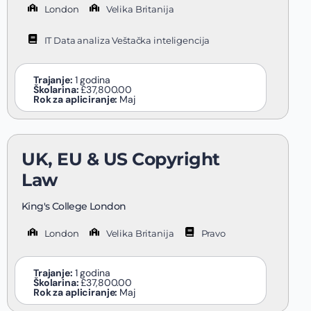
London
Velika Britanija
IT Data analiza Veštačka inteligencija
Trajanje:
1 godina
Školarina:
£37,800.00
Rok za apliciranje:
Maj
UK, EU & US Copyright
Law
King's College London
London
Velika Britanija
Pravo
Trajanje:
1 godina
Školarina:
£37,800.00
Rok za apliciranje:
Maj