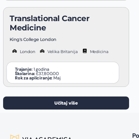
Translational Cancer
Medicine
King's College London
London
Velika Britanija
Medicina
Trajanje:
1 godina
Školarina:
£37,800.00
Rok za apliciranje:
Maj
Učitaj više
P