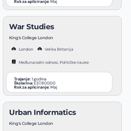
Rok za apliciranje:
Maj
War Studies
King's College London
London
Velika Britanija
Međunarodni odnosi, Političke nauke
Trajanje:
1 godina
Školarina:
£37,800.00
Rok za apliciranje:
Maj
Urban Informatics
King's College London