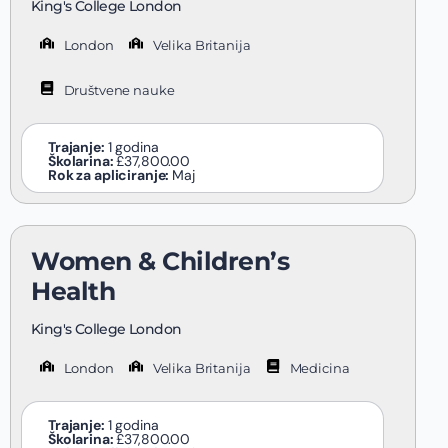
King's College London
London
Velika Britanija
Društvene nauke
Trajanje:
1 godina
Školarina:
£37,800.00
Rok za apliciranje:
Maj
Women & Children’s
Health
King's College London
London
Velika Britanija
Medicina
Trajanje:
1 godina
Školarina:
£37,800.00