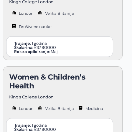
King's College London
London
Velika Britanija
Društvene nauke
Trajanje:
1 godina
Školarina:
£37,800.00
Rok za apliciranje:
Maj
Women & Children’s
Health
King's College London
London
Velika Britanija
Medicina
Trajanje:
1 godina
Školarina:
£37,800.00