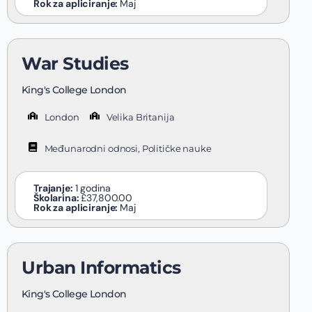
Rok za apliciranje:
Maj
War Studies
King's College London
London
Velika Britanija
Međunarodni odnosi, Političke nauke
Trajanje:
1 godina
Školarina:
£37,800.00
Rok za apliciranje:
Maj
Urban Informatics
King's College London