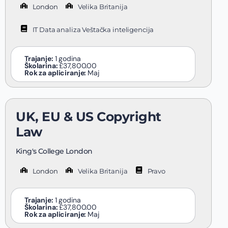
London
Velika Britanija
IT Data analiza Veštačka inteligencija
Trajanje:
1 godina
Školarina:
£37,800.00
Rok za apliciranje:
Maj
UK, EU & US Copyright
Law
King's College London
London
Velika Britanija
Pravo
Trajanje:
1 godina
Školarina:
£37,800.00
Rok za apliciranje:
Maj