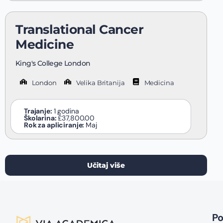
Translational Cancer
Medicine
King's College London
London
Velika Britanija
Medicina
Trajanje:
1 godina
Školarina:
£37,800.00
Rok za apliciranje:
Maj
Učitaj više
P