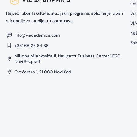
Oda
Najveći izbor fakulteta, studijskih programa, apliciranje, upis i
Viš
stipendije za studije u inostranstvu.
VIA
Naš
info@viacademica.com
Zak
+381 66 23 64 36
Milutina Milankovića 1i, Navigator Business Center 11070
Novi Beograd
Cvećarska 1, 21 000 Novi Sad