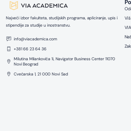
P
Oda
Najveći izbor fakulteta, studijskih programa, apliciranje, upis i
Viš
stipendije za studije u inostranstvu.
VIA
Naš
info@viacademica.com
Zak
+381 66 23 64 36
Milutina Milankovića 1i, Navigator Business Center 11070
Novi Beograd
Cvećarska 1, 21 000 Novi Sad