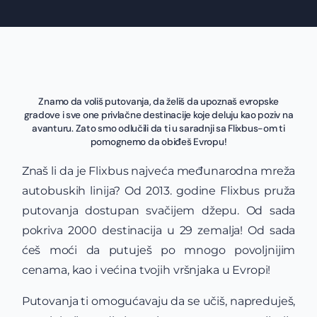
Znamo da voliš putovanja, da želiš da upoznaš evropske
gradove i sve one privlačne destinacije koje deluju kao poziv na
avanturu. Zato smo odlučili da ti u saradnji sa Flixbus-om ti
pomognemo da obiđeš Evropu!
Znaš li da je Flixbus najveća međunarodna mreža
autobuskih linija? Od 2013. godine Flixbus pruža
putovanja dostupan svačijem džepu. Od sada
pokriva 2000 destinacija u 29 zemalja! Od sada
ćeš moći da putuješ po mnogo povoljnijim
cenama, kao i većina tvojih vršnjaka u Evropi!
Putovanja ti omogućavaju da se učiš, napreduješ,