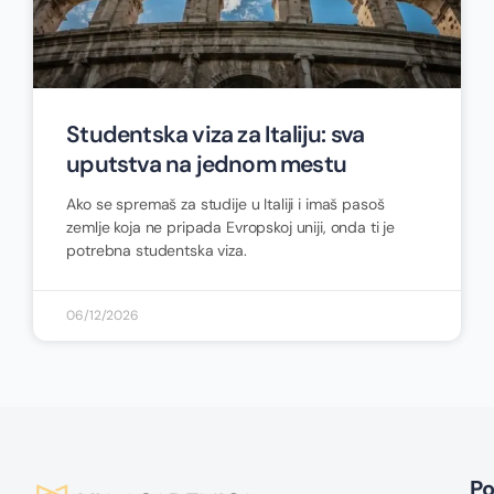
Studentska viza za Italiju: sva
uputstva na jednom mestu
Ako se spremaš za studije u Italiji i imaš pasoš
zemlje koja ne pripada Evropskoj uniji, onda ti je
potrebna studentska viza.
06/12/2026
P