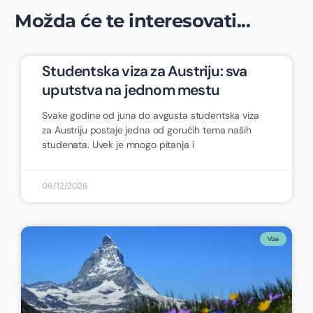
Možda će te interesovati...
Studentska viza za Austriju: sva
uputstva na jednom mestu
Svake godine od juna do avgusta studentska viza
za Austriju postaje jedna od gorućih tema naših
studenata. Uvek je mnogo pitanja i
06/12/2026
Vize