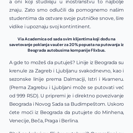
a oni koji studiraju u inostranstvu to najbolje
znaju. Zato smo odlučili da pomognemo našim
studentima da ostvare svoje putničke snove, šire
vidike i upoznaju svoj kontintinent.
Via Academica od sada svim klijentima koji dođu na
savetovanje poklanja vaučer za 20% popusta na putovanja iz
Beograda autobusima kompanije Flixbus.
A gde to možeš da putuješ? Linije iz Beograda su
krenule za Zagreb i Ljubljanu svakodnevno, kao i
sezonske linije prema Dalmaciji, Istri i Kvarneru.
(
Prema Zagrebu i Ljubljani može se putovati već
od 999 RSD).
U pripremi je i direktno povezivanje
Beograda i Novog Sada sa Budimpeštom. Uskoro
ćete moći iz Beograda da putujete do
Minhena,
Venecije, Beča, Praga i Berlina.