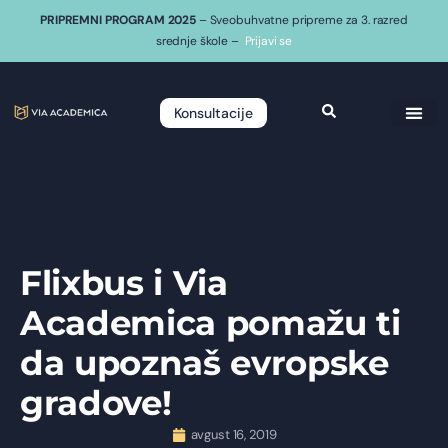
PRIPREMNI PROGRAM 2025
– Sveobuhvatne pripreme za 3. razred
srednje škole –
Prijavi se
Konsultacije
Flixbus i Via
Academica pomažu ti
da upoznaš evropske
gradove!
avgust 16, 2019