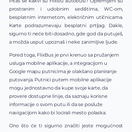
Pitaš se kakvi su Flixbu autobusi? Opremljeni su
prostranim i udobnim sedištima, WC-om,
besplatnim internetom, električnim utičnicama.
Karte podrazumevaju besplatni prtljag. Dakle,
sigurno ti neće biti dosadno, gde god da putuješ,
a možda usput upoznaš i neke zanimljive ljude.
Pored toga, FlixBus je
prvi krenuo sa pružanjem
usluga mobilne aplikacije, a integracijom u
Google mapu putnicima je olakšano planiranje
putovanja. P
utnici putem mobilne aplikacije
mogu jednostavno da kupe svoje karte, da
provere dostupne linije, da saznaju korisne
informacije o svom putu ili da se posluže
navigacijom kako bi locirali mesto polaska.
Ono što će ti sigurno značiti jeste mogućnost