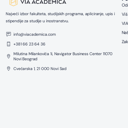
Oda
Najveći izbor fakulteta, studijskih programa, apliciranje, upis i
Viš
stipendije za studije u inostranstvu.
VIA
Naš
info@viacademica.com
Zak
+381 66 23 64 36
Milutina Milankovića 1i, Navigator Business Center 11070
Novi Beograd
Cvećarska 1, 21 000 Novi Sad