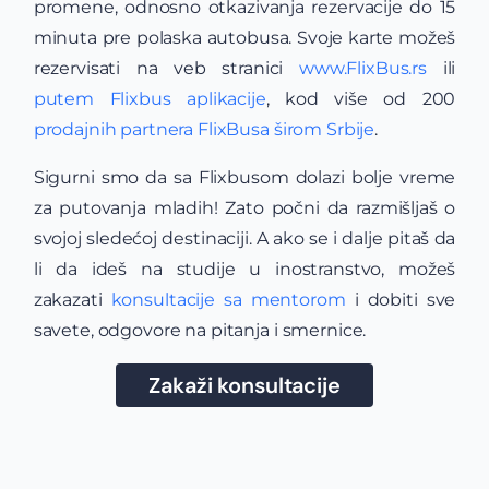
promene, odnosno otkazivanja rezervacije do 15
minuta pre polaska autobusa. Svoje karte možeš
rezervisati na veb stranici
www.FlixBus.rs
ili
putem Flixbus aplikacije
, kod više od 200
prodajnih partnera FlixBusa širom Srbije
.
Sigurni smo da sa Flixbusom dolazi bolje vreme
za putovanja mladih! Zato počni da razmišljaš o
svojoj sledećoj destinaciji. A ako se i dalje pitaš da
li da ideš na studije u inostranstvo, možeš
zakazati
konsultacije sa mentorom
i dobiti sve
savete, odgovore na pitanja i smernice.
Zakaži konsultacije