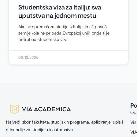
Studentska viza za Italiju: sva
uputstva na jednom mestu
Ako se spremaš za studije u Italiji i imaš pasoš
zemlje koja ne pripada Evropskoj uniji, onda ti je
potrebna studentska viza.
06/12/2026
P
Oda
Najveći izbor fakulteta, studijskih programa, apliciranje, upis i
Viš
stipendije za studije u inostranstvu.
VIA