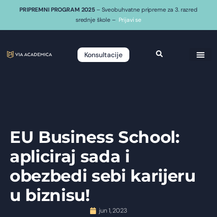
PRIPREMNI PROGRAM 2025
– Sveobuhvatne pripreme za 3. razred
srednje škole –
Prijavi se
Konsultacije
EU Business School:
apliciraj sada i
obezbedi sebi karijeru
u biznisu!
jun 1, 2023