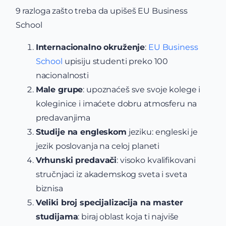
9 razloga zašto treba da upišeš EU Business
School
Internacionalno okruženje
:
EU Business
School
upisiju studenti preko 100
nacionalnosti
Male grupe
: upoznaćeš sve svoje kolege i
koleginice i imaćete dobru atmosferu na
predavanjima
Studije na engleskom
jeziku: engleski je
jezik poslovanja na celoj planeti
Vrhunski predavači
: visoko kvalifikovani
stručnjaci iz akademskog sveta i sveta
biznisa
Veliki broj specijalizacija na master
studijama
: biraj oblast koja ti najviše