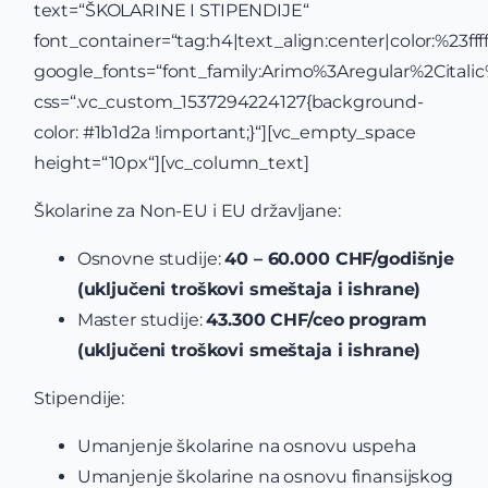
text=“ŠKOLARINE I STIPENDIJE“
font_container=“tag:h4|text_align:center|color:%23ffff
google_fonts=“font_family:Arimo%3Aregular%2Cital
css=“.vc_custom_1537294224127{background-
color: #1b1d2a !important;}“][vc_empty_space
height=“10px“][vc_column_text]
Školarine za Non-EU i EU državljane:
Osnovne studije:
40 – 60.000 CHF/godišnje
(uključeni troškovi smeštaja i ishrane)
Master studije:
43.300 CHF/ceo program
(uključeni troškovi smeštaja i ishrane)
Stipendije:
Umanjenje školarine na osnovu uspeha
Umanjenje školarine na osnovu finansijskog