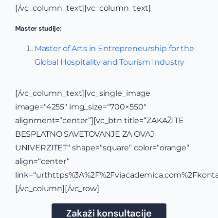
[/vc_column_text][vc_column_text]
Master studije:
Master of Arts in Entrepreneurship for the
Global Hospitality and Tourism Industry
[/vc_column_text][vc_single_image
image=“4255″ img_size=“700×550″
alignment=“center“][vc_btn title=“ZAKAŽITE
BESPLATNO SAVETOVANJE ZA OVAJ
UNIVERZITET“ shape=“square“ color=“orange“
align=“center“
link=“url:https%3A%2F%2Fviacademica.com%2Fkontak
[/vc_column][/vc_row]
Zakaži konsultacije