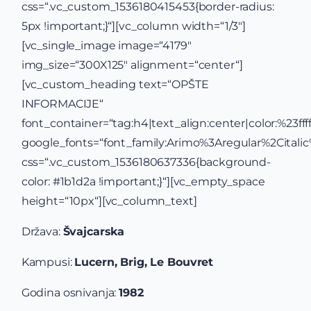
css=“.vc_custom_1536180415453{border-radius:
5px !important;}“][vc_column width=“1/3″]
[vc_single_image image=“4179″
img_size=“300X125″ alignment=“center“]
[vc_custom_heading text=“OPŠTE
INFORMACIJE“
font_container=“tag:h4|text_align:center|color:%23ffff
google_fonts=“font_family:Arimo%3Aregular%2Cital
css=“.vc_custom_1536180637336{background-
color: #1b1d2a !important;}“][vc_empty_space
height=“10px“][vc_column_text]
Država:
Švajcarska
Kampusi:
Lucern, Brig, Le Bouvret
Godina osnivanja:
1982