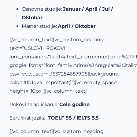
Osnovne studije:
Januar / April / Jul /
Oktobar
Master studije:
April / Oktobar
[/vc_column_text][vc_custom_heading
text=“USLOVI I ROKOVI“
font_container=“tag:h4|text_align:center|color:%23ffff
google_fonts=“font_family:Arimo%3Aregular%2Cital
css=“.vc_custom_1537284657905{background-
color: #1b1d2a !important;}“][vc_empty_space
height=“10px“][vc_column_text]
Rokovi za apliciranje:
Cele godine
Sertifikat jezika:
TOELF 55 / IELTS 5.5
[/vc_column_text][vc_custom_heading