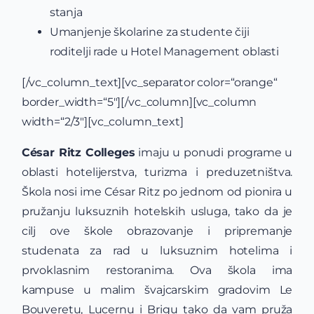
stanja
Umanjenje školarine za studente čiji
roditelji rade u Hotel Management oblasti
[/vc_column_text][vc_separator color=“orange“
border_width=“5″][/vc_column][vc_column
width=“2/3″][vc_column_text]
César Ritz Colleges
imaju u ponudi programe u
oblasti hotelijerstva, turizma i preduzetništva.
Škola nosi ime César Ritz po jednom od pionira u
pružanju luksuznih hotelskih usluga, tako da je
cilj ove škole obrazovanje i pripremanje
studenata za rad u luksuznim hotelima i
prvoklasnim restoranima. Ova škola ima
kampuse u malim švajcarskim gradovim Le
Bouveretu, Lucernu i Brigu tako da vam pruža