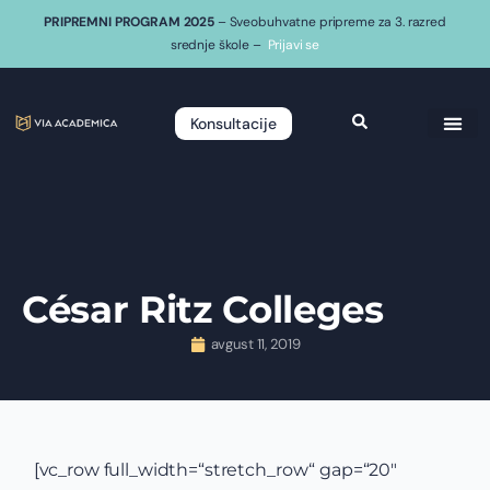
PRIPREMNI PROGRAM 2025
– Sveobuhvatne pripreme za 3. razred
srednje škole –
Prijavi se
Konsultacije
César Ritz Colleges
avgust 11, 2019
[vc_row full_width=“stretch_row“ gap=“20″