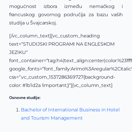
mogućnost izbora između nemačkog i
francuskog govornog područija za bazu vaših
studija u Švajcarskoj.
[/vc_column_text][vc_custom_heading
text=“STUDIJSKI PROGRAMI NA ENGLESKOM
JEZIKU“
font_container=“tag:h4|text_align:center|color:%23ffff
google_fonts=“font_family:Arimo%3Aregular%2Cital
css=“.vc_custom_1537286369727{background-
color: #1b1d2a !important;}“][vc_column_text]
Osnovne studije:
Bachelor of International Business in Hotel
and Tourism Management