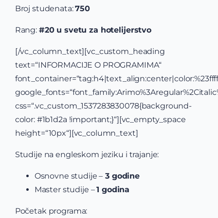
Broj studenata:
750
Rang:
#20 u svetu za hotelijerstvo
[/vc_column_text][vc_custom_heading
text=“INFORMACIJE O PROGRAMIMA“
font_container=“tag:h4|text_align:center|color:%23ffff
google_fonts=“font_family:Arimo%3Aregular%2Cital
css=“.vc_custom_1537283830078{background-
color: #1b1d2a !important;}“][vc_empty_space
height=“10px“][vc_column_text]
Studije na engleskom jeziku i trajanje:
Osnovne studije –
3 godine
Master studije –
1 godina
Početak programa: