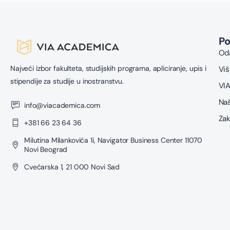
P
Oda
Najveći izbor fakulteta, studijskih programa, apliciranje, upis i
Viš
stipendije za studije u inostranstvu.
VIA
Naš
info@viacademica.com
Zak
+381 66 23 64 36
Milutina Milankovića 1i, Navigator Business Center 11070
Novi Beograd
Cvećarska 1, 21 000 Novi Sad