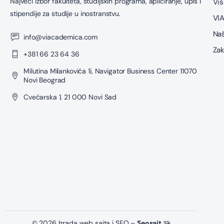
Najveći izbor fakulteta, studijskih programa, apliciranje, upis i
Viš
stipendije za studije u inostranstvu.
VIA
Naš
info@viacademica.com
Zak
+381 66 23 64 36
Milutina Milankovića 1i, Navigator Business Center 11070
Novi Beograd
Cvećarska 1, 21 000 Novi Sad
© 2026 Izrada web sajta i SEO –
Seosajt
🧩