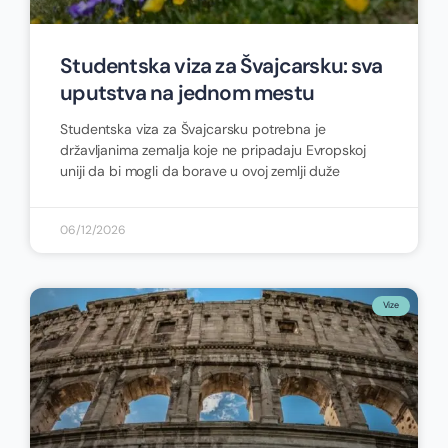
Studentska viza za Švajcarsku: sva
uputstva na jednom mestu
Studentska viza za Švajcarsku potrebna je
državljanima zemalja koje ne pripadaju Evropskoj
uniji da bi mogli da borave u ovoj zemlji duže
06/12/2026
Vize