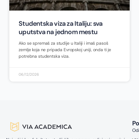
Studentska viza za Italiju: sva
uputstva na jednom mestu
Ako se spremaš za studije u Italiji i imaš pasoš
zemlje koja ne pripada Evropskoj uniji, onda ti je
potrebna studentska viza.
06/12/2026
P
Oda