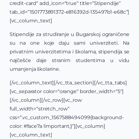
credit-card“ add_icon=“true“ title=“Stipendije“
tab_id=“1501773891372-e816392d-135497b1-e68c“]
[vc_column_text]
Stipendije za strudiranje u Bugarskoj ograničene
su na one koje daju sami univerziteti. Na
privatnim univerzitetima i školama, stipendija se
najčešće daje stranim studentima u vidu
umanjenja školarine.
[/vc_column_text][/vc_tta_section][/vc_tta_tabs]
[vc_separator color=“orange“ border_width=“5″]
[/vc_column][/vc_row][vc_row
full_width=“stretch_row“
css=“.vc_custom_1567588494099{background-
color: #face7a !important;}“][vc_column]
[vc_column_text]