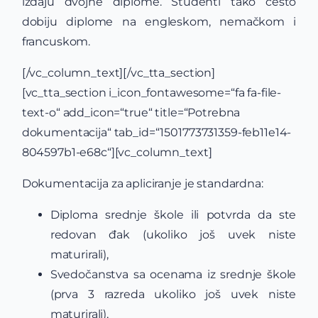
izdaju dvojne diplome. Studenti tako često
dobiju diplome na engleskom, nemačkom i
francuskom.
[/vc_column_text][/vc_tta_section]
[vc_tta_section i_icon_fontawesome=“fa fa-file-
text-o“ add_icon=“true“ title=“Potrebna
dokumentacija“ tab_id=“1501773731359-feb11e14-
804597b1-e68c“][vc_column_text]
Dokumentacija za apliciranje je standardna:
Diploma srednje škole ili potvrda da ste
redovan đak (ukoliko još uvek niste
maturirali),
Svedočanstva sa ocenama iz srednje škole
(prva 3 razreda ukoliko još uvek niste
maturirali),