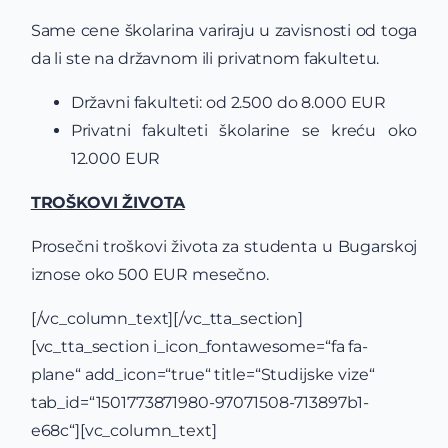
Same cene školarina variraju u zavisnosti od toga
da li ste na državnom ili privatnom fakultetu.
Državni fakulteti: od 2.500 do 8.000 EUR
Privatni fakulteti školarine se kreću oko
12.000 EUR
TROŠKOVI ŽIVOTA
Prosečni troškovi života za studenta u Bugarskoj
iznose oko 500 EUR mesečno.
[/vc_column_text][/vc_tta_section]
[vc_tta_section i_icon_fontawesome=“fa fa-
plane“ add_icon=“true“ title=“Studijske vize“
tab_id=“1501773871980-97071508-713897b1-
e68c“][vc_column_text]