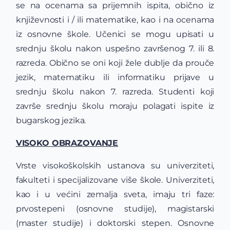
se na ocenama sa prijemnih ispita, obično iz
književnosti i / ili matematike, kao i na ocenama
iz osnovne škole. Učenici se mogu upisati u
srednju školu nakon uspešno završenog 7. ili 8.
razreda. Obično se oni koji žele dublje da prouče
jezik, matematiku ili informatiku prijave u
srednju školu nakon 7. razreda. Studenti koji
završe srednju školu moraju polagati ispite iz
bugarskog jezika.
VISOKO OBRAZOVANJE
Vrste visokoškolskih ustanova su univerziteti,
fakulteti i specijalizovane više škole. Univerziteti,
kao i u većini zemalja sveta, imaju tri faze:
prvostepeni (osnovne studije), magistarski
(master studije) i doktorski stepen. Osnovne