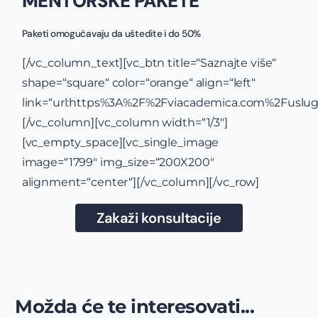
MENTORSKE PAKETE
Paketi omogućavaju da uštedite i do 50%
[/vc_column_text][vc_btn title=“Saznajte više“
shape=“square“ color=“orange“ align=“left“
link=“url:https%3A%2F%2Fviacademica.com%2Fusluge
[/vc_column][vc_column width=“1/3″]
[vc_empty_space][vc_single_image
image=“1799″ img_size=“200X200″
alignment=“center“][/vc_column][/vc_row]
Zakaži konsultacije
Možda će te interesovati...