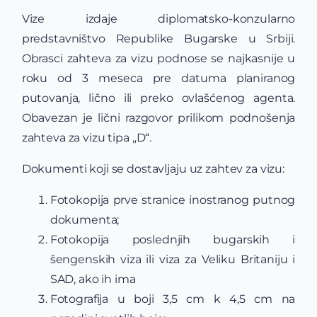
Vize izdaje diplomatsko-konzularno
predstavništvo Republike Bugarske u Srbiji.
Obrasci zahteva za vizu podnose se najkasnije u
roku od 3 meseca pre datuma planiranog
putovanja, lično ili preko ovlašćenog agenta.
Obavezan je lični razgovor prilikom podnošenja
zahteva za vizu tipa „D“.
Dokumenti koji se dostavljaju uz zahtev za vizu:
Fotokopija prve stranice inostranog putnog
dokumenta;
Fotokopija poslednjih bugarskih i
šengenskih viza ili viza za Veliku Britaniju i
SAD, ako ih ima
Fotografija u boji 3,5 cm k 4,5 cm na