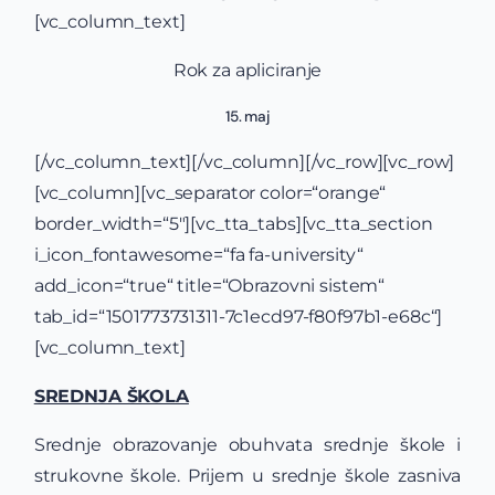
[vc_column_text]
Rok za apliciranje
15. maj
[/vc_column_text][/vc_column][/vc_row][vc_row]
[vc_column][vc_separator color=“orange“
border_width=“5″][vc_tta_tabs][vc_tta_section
i_icon_fontawesome=“fa fa-university“
add_icon=“true“ title=“Obrazovni sistem“
tab_id=“1501773731311-7c1ecd97-f80f97b1-e68c“]
[vc_column_text]
SREDNJA ŠKOLA
Srednje obrazovanje obuhvata srednje škole i
strukovne škole. Prijem u srednje škole zasniva