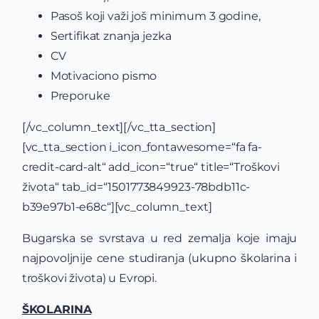
Pasoš koji važi još minimum 3 godine,
Sertifikat znanja jezka
CV
Motivaciono pismo
Preporuke
[/vc_column_text][/vc_tta_section]
[vc_tta_section i_icon_fontawesome=“fa fa-
credit-card-alt“ add_icon=“true“ title=“Troškovi
života“ tab_id=“1501773849923-78bdb11c-
b39e97b1-e68c“][vc_column_text]
Bugarska se svrstava u red zemalja koje imaju
najpovoljnije cene studiranja (ukupno školarina i
troškovi života) u Evropi.
ŠKOLARINA