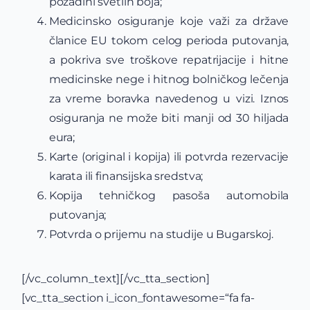
pozadini svetlih boja;
Medicinsko osiguranje koje važi za države
članice EU tokom celog perioda putovanja,
a pokriva sve troškove repatrijacije i hitne
medicinske nege i hitnog bolničkog lečenja
za vreme boravka navedenog u vizi. Iznos
osiguranja ne može biti manji od 30 hiljada
eura;
Karte (original i kopija) ili potvrda rezervacije
karata ili finansijska sredstva;
Kopija tehničkog pasoša automobila
putovanja;
Potvrda o prijemu na studije u Bugarskoj.
[/vc_column_text][/vc_tta_section]
[vc_tta_section i_icon_fontawesome=“fa fa-