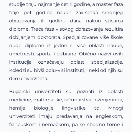
studije traju najmanje četiri godine, a master faza
traje pet godina nakon završetka srednjeg
obrazovanja ili godinu dana nakon sticanja
diplome. Treća faza visokog obrazovanja rezultira
dobijanjem doktorata. Specijalizovane više škole
nude diplome iz jedne ili više oblasti nauke,
umetnosti, sporta i odbrane. Obično nazivi ovih
institucija označavaju oblast specijalizacije.
Koledži su bivši polu-viši instituti, i neki od njih su
deo univerziteta.
Bugarski univerziteti su poznati iz oblasti
medicine, matematike, računarstva, inženjeringa,
hemije, biologije, lingvistike itd. Mnogi
univerziteti imaju predavanja na engleskom,
francuskom i nemačkom, pa se shodno tome i