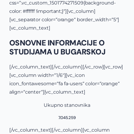
css=“.vc_custom_1501774271509{background-
color: #ffffff !important;}“][vc_column]
[vc_separator color=“orange“ border_width=“5″]
[vc_column_text]
OSNOVNE INFORMACIJE O
STUDIJAMA U BUGARSKOJ
[/vc_column_text][/vc_column][/vc_row][vc_row]
[vc_column width=“1/6″][vc_icon
icon_fontawesome=“fa fa-users“ color=“orange“
align=“center“][vc_column_text]
Ukupno stanovnika
7.045.259
[/vc_column_text][/vc_column][vc_column