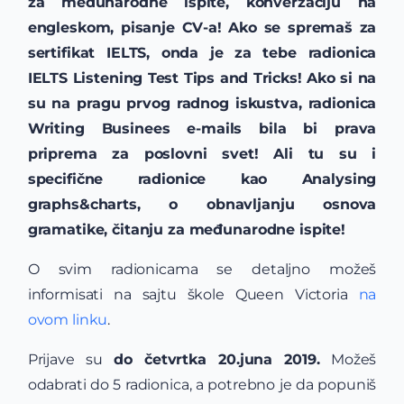
za međunarodne ispite, konverzaciju na
engleskom, pisanje CV-a! Ako se spremaš za
sertifikat IELTS, onda je za tebe radionica
IELTS Listening Test Tips and Tricks! Ako si na
su na pragu prvog radnog iskustva, radionica
Writing Businees e-mails bila bi prava
priprema za poslovni svet! Ali tu su i
specifične radionice kao Analysing
graphs&charts, o obnavljanju osnova
gramatike, čitanju za međunarodne ispite!
O svim radionicama se detaljno možeš
informisati na sajtu škole Queen Victoria
na
ovom linku
.
Prijave su
do četvrtka 20.juna 2019.
Možeš
odabrati do 5 radionica, a potrebno je da popuniš