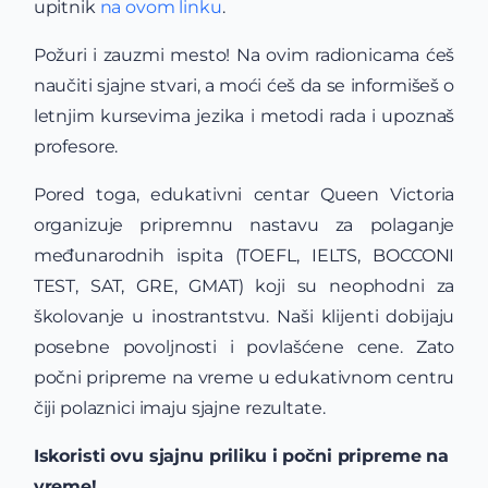
upitnik
na ovom linku
.
Požuri i zauzmi mesto! Na ovim radionicama ćeš
naučiti sjajne stvari, a moći ćeš da se informišeš o
letnjim kursevima jezika i metodi rada i upoznaš
profesore.
Pored toga, edukativni centar Queen Victoria
organizuje pripremnu nastavu za polaganje
međunarodnih ispita (TOEFL, IELTS, BOCCONI
TEST, SAT, GRE, GMAT) koji su neophodni za
školovanje u inostrantstvu. Naši klijenti dobijaju
posebne povoljnosti i povlašćene cene. Zato
počni pripreme na vreme u edukativnom centru
čiji polaznici imaju sjajne rezultate.
Iskoristi ovu sjajnu priliku i počni pripreme na
vreme!