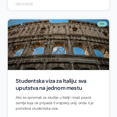
06/12/2026
Vize
Studentska viza za Italiju: sva
uputstva na jednom mestu
Ako se spremaš za studije u Italiji i imaš pasoš
zemlje koja ne pripada Evropskoj uniji, onda ti je
potrebna studentska viza.