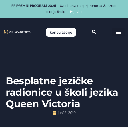
PRIPREMNI PROGRAM 2025
– Sveobuhvatne pripreme za 3. razred
srednje škole –
Prijavi se
Konsultacije
Besplatne jezičke
radionice u školi jezika
Queen Victoria
jun 18, 2019