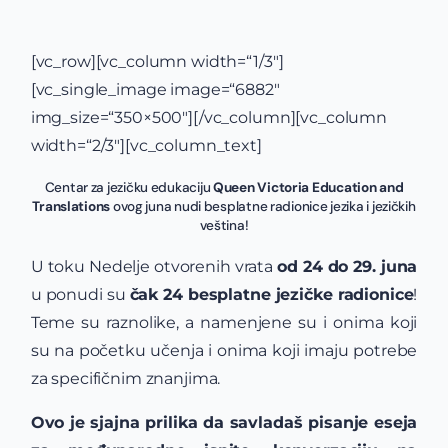
[vc_row][vc_column width=“1/3″]
[vc_single_image image=“6882″
img_size=“350×500″][/vc_column][vc_column
width=“2/3″][vc_column_text]
Centar za jezičku edukaciju
Queen Victoria Education and
Translations
ovog juna nudi besplatne radionice jezika i jezičkih
veština!
U toku Nedelje otvorenih vrata
od 24 do 29. juna
u ponudi su
čak 24 besplatne jezičke radionice
!
Teme su raznolike, a namenjene su i onima koji
su na početku učenja i onima koji imaju potrebe
za specifičnim znanjima.
Ovo je sjajna prilika da savladaš pisanje eseja