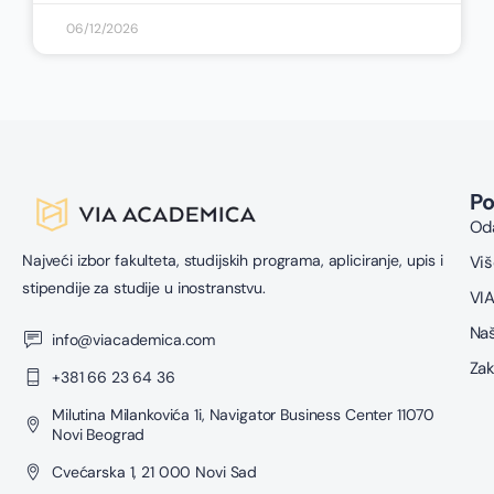
06/12/2026
P
Oda
Najveći izbor fakulteta, studijskih programa, apliciranje, upis i
Viš
stipendije za studije u inostranstvu.
VIA
Naš
info@viacademica.com
Zak
+381 66 23 64 36
Milutina Milankovića 1i, Navigator Business Center 11070
Novi Beograd
Cvećarska 1, 21 000 Novi Sad