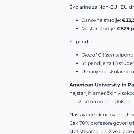
Školarine za Non-EU i EU dr
Osnovne studije:
€33,
Master studije:
€829 p
Stipendije:
Global Citizen
stipendi
Stipendije za IB stude
Umanjenje školarine n
American University in Pa
najstarijih američkih visok
nalazi se na odličnoj lokaciji
Nastavni jezik na ovom Univ
Čak 70% profesora govori tri 
statistikama, oni žive i rad