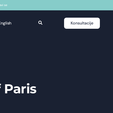
javi se
English
Konsultacije
 Paris