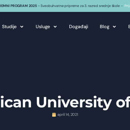
REMNI PROGRAM 2025
– Sveobuhvatne pripreme za 3. razred srednje škole –
Pri
Studije
Usluge
Događaji
Blog
can University of
april 14, 2021