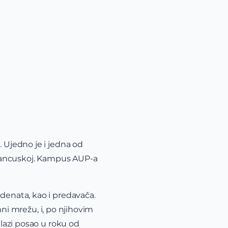
. Ujedno je i jedna od
 Francuskoj. Kampus AUP-a
udenata, kao i predavača.
umni mrežu, i, po njihovim
alazi posao u roku od