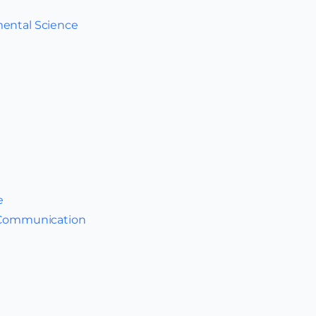
mental Science
e
l Communication