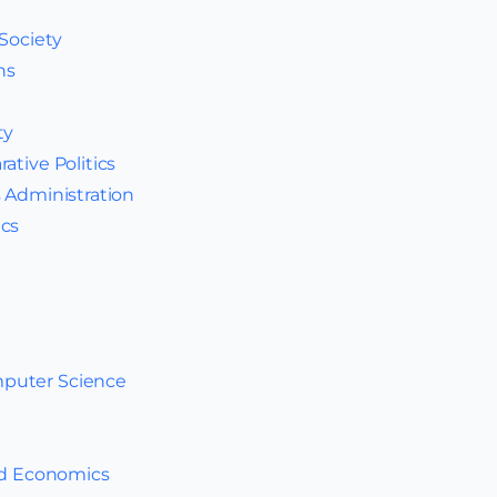
Society
ns
ty
ative Politics
s Administration
ics
puter Science
and Economics