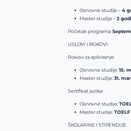
Osnovne studije –
4 g
Master studije –
2 god
Početak programa:
Septemb
USLOVI I ROKOVI
Rokovi za apliciranje:
Osnovne studije:
15. 
Master studije:
31. mar
Sertifikat jezika:
Osnovne studije:
TOEL
Master studije:
TOELF 
ŠKOLARINE I STIPENDIJE