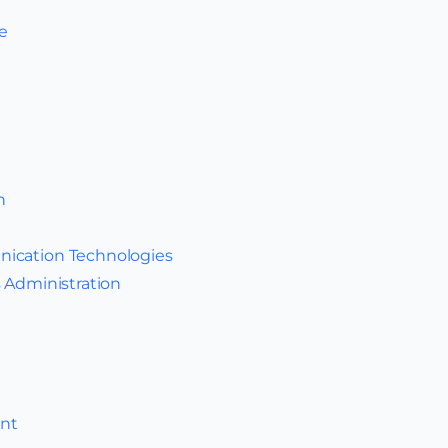
e
n
ication Technologies
s Administration
nt