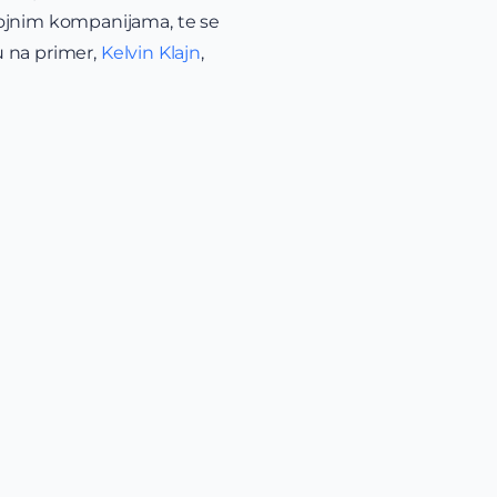
rojnim kompanijama, te se
su na primer,
Kelvin Klajn
,