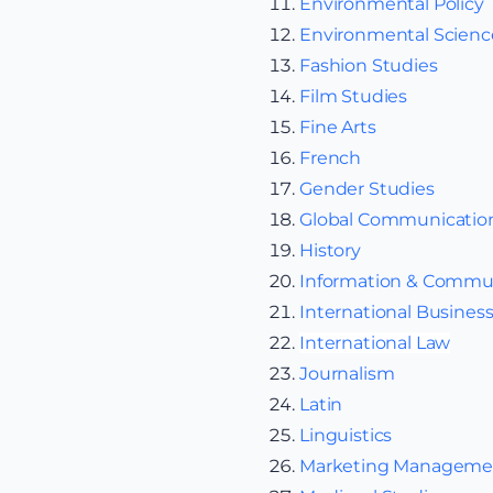
Environmental Policy
Environmental Scienc
Fashion Studies
Film Studies
Fine Arts
French
Gender Studies
Global Communicatio
History
Information & Commun
International Busines
International Law
Journalism
Latin
Linguistics
Marketing Manageme