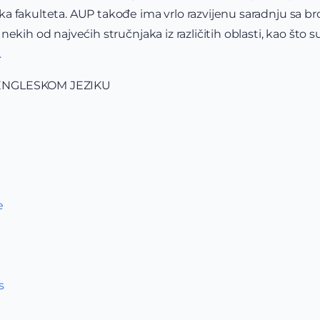
a fakulteta. AUP takođe ima vrlo razvijenu saradnju sa b
ekih od najvećih stručnjaka iz različitih oblasti, kao što 
.
ENGLESKOM JEZIKU
e
s