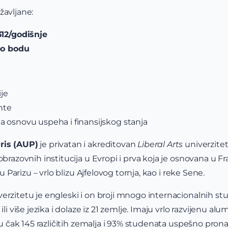
žavljane:
312/godišnje
o bodu
je
nte
a osnovu uspeha i finansijskog stanja
ris (AUP)
je privatan i akreditovan
Liberal Arts
univerzitet
oobrazovnih institucija u Evropi i prva koja je osnovana u
 u Parizu – vrlo blizu Ajfelovog tornja, kao i reke Sene.
erzitetu je engleski i on broji mnogo internacionalnih st
ili više jezika i dolaze iz 21 zemlje. Imaju vrlo razvijenu al
e u čak 145 različitih zemalja i 93% studenata uspešno pron