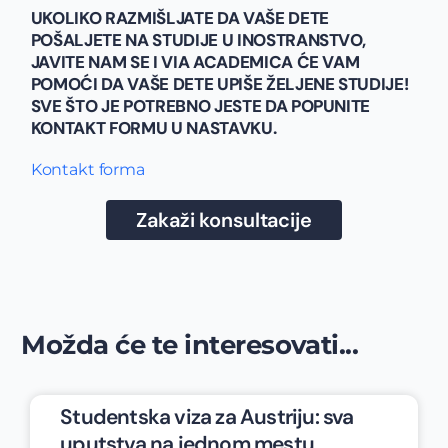
UKOLIKO RAZMIŠLJATE DA VAŠE DETE
POŠALJETE NA STUDIJE U INOSTRANSTVO,
JAVITE NAM SE I VIA ACADEMICA ĆE VAM
POMOĆI DA VAŠE DETE UPIŠE ŽELJENE STUDIJE!
SVE ŠTO JE POTREBNO JESTE DA POPUNITE
KONTAKT FORMU U NASTAVKU.
Kontakt forma
Zakaži konsultacije
Možda će te interesovati...
Studentska viza za Austriju: sva
uputstva na jednom mestu