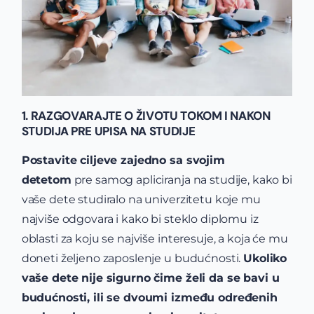
1. RAZGOVARAJTE O ŽIVOTU TOKOM I NAKON
STUDIJA PRE UPISA NA STUDIJE
Postavite ciljeve zajedno sa svojim
detetom
pre samog apliciranja na studije, kako bi
vaše dete studiralo na univerzitetu koje mu
najviše odgovara i kako bi steklo diplomu iz
oblasti za koju se najviše interesuje, a koja će mu
doneti željeno zaposlenje u budućnosti.
Ukoliko
vaše dete nije sigurno čime želi da se bavi u
budućnosti, ili se dvoumi između određenih