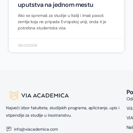
uputstva na jednom mestu
Ako se spremaš za studije u Italiji i imaš pasoš
zemlje koja ne pripada Evropskoj uniji, onda ti je
potrebna studentska viza.
06/12/2026
P
Oda
Najveći izbor fakulteta, studijskih programa, apliciranje, upis i
Viš
stipendije za studije u inostranstvu.
VIA
Naš
info@viacademica.com