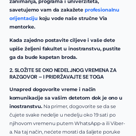
zanimanja, programa i univerziteta,
savetujemo vam da zakažete
profesionalnu
orijentaciju
koju vode naše stručne Via
mentorke.
Kada zajedno postavite ciljeve i vaše dete
upiše željeni fakultet u inostranstvu, pustite
ga da bude kapetan broda.
2. SLOŽITE SE OKO NEDELJNOG VREMENA ZA
RAZGOVOR – I PRIDRŽAVAJTE SE TOGA
Unapred dogovorite vreme i način
komunikacije sa vašim detetom dok je ono u
inostranstvu.
Na primer, dogovorite se da se
čujete svake nedelje u nedelju oko 19 sati po
njihovom vremenu putem WhatsApp-a ili Viber-
a. Na taj način, nećete morati da šaljete poruke