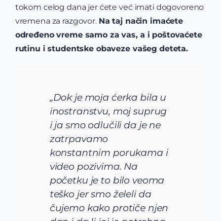
tokom celog dana jer ćete već imati dogovoreno
vremena za razgovor.
Na taj način imaćete
određeno vreme samo za vas, a i poštovaćete
rutinu i studentske obaveze vašeg deteta.
„Dok je moja ćerka bila u
inostranstvu, moj suprug
i ja smo odlučili da je ne
zatrpavamo
konstantnim porukama i
video pozivima. Na
početku je to bilo veoma
teško jer smo želeli da
čujemo kako protiče njen