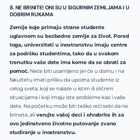
8. NE BRINITE! ONI SU U SIGURNIM ZEMLJAMA I U
DOBRIM RUKAMA
Zemlje koje primaju strane studente
uglavnom su bezbedne zemlje za život. Pored
toga, univerziteti u inostranstvu imaju centre
za podršku studentima, tako da u svakom
trenutku vaše dete ima kome da se obrati za
pomoć.
Neće biti usamljeno jer će u domu i na
fakultetu imati priliku da upozna studente iz
celog sveta, koji se nalaze u istim ili sličnim
situacijama i koji imaju iste probleme kao i vaše
dete. Na početku može biti teško reći sebi da ne
brinete, ali
verujte vašoj deci i ohrabrite ih za
ovo jedinstveno životno putovanje zvano
studiranje u inostranstvu.