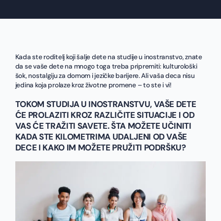
Kada ste roditelj koji šalje dete na studije u inostranstvo, znate
da se vaše dete na mnogo toga treba pripremiti: kulturološki
šok, nostalgiju za domom i jezičke barijere. Ali vaša deca nisu
jedina koja prolaze kroz životne promene – to ste i vi!
TOKOM STUDIJA U INOSTRANSTVU, VAŠE DETE
ĆE PROLAZITI KROZ RAZLIČITE SITUACIJE I OD
VAS ĆE TRAŽITI SAVETE. ŠTA MOŽETE UČINITI
KADA STE KILOMETRIMA UDALJENI OD VAŠE
DECE I KAKO IM MOŽETE PRUŽITI PODRŠKU?