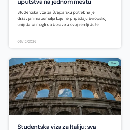
uputstva na jednom mestu
Studentska viza za Švajcarsku potrebna je
državljanima zemalja koje ne pripadaju Evropskoj
uniji da bi mogli da borave u ovoj zemlji duže
06/12/2026
Vize
Studentska viza za Italiju: sva