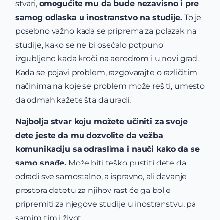
stvari,
omogućite mu da bude nezavisno i pre
samog odlaska u inostranstvo na studije.
To je
posebno važno kada se priprema za polazak na
studije, kako se ne bi osećalo potpuno
izgubljeno kada kroči na aerodrom i u novi grad.
Kada se pojavi problem, razgovarajte o različitim
načinima na koje se problem može rešiti, umesto
da odmah kažete šta da uradi.
Najbolja stvar koju možete učiniti za svoje
dete jeste da mu dozvolite da vežba
komunikaciju sa odraslima i nauči kako da se
samo snađe.
Može biti teško pustiti dete da
odradi sve samostalno, a ispravno, ali davanje
prostora detetu za njihov rast će ga bolje
pripremiti za njegove studije u inostranstvu, pa
samim tim i život.