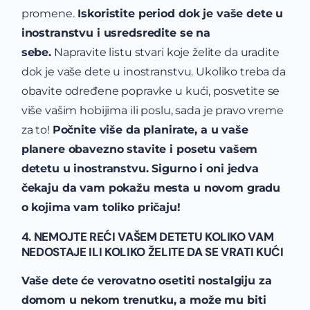
promene.
Iskoristite period dok je vaše dete u
inostranstvu i usredsredite se na
sebe.
Napravite listu stvari koje želite da uradite
dok je vaše dete u inostranstvu. Ukoliko treba da
obavite određene popravke u kući, posvetite se
više vašim hobijima ili poslu, sada je pravo vreme
za to!
Počnite više da planirate, a u vaše
planere obavezno stavite i posetu vašem
detetu u inostranstvu. Sigurno i oni jedva
čekaju da vam pokažu mesta u novom gradu
o kojima vam toliko pričaju!
4. NEMOJTE REĆI VAŠEM DETETU KOLIKO VAM
NEDOSTAJE ILI KOLIKO ŽELITE DA SE VRATI KUĆI
Vaše dete će verovatno osetiti nostalgiju za
domom u nekom trenutku, a može mu biti