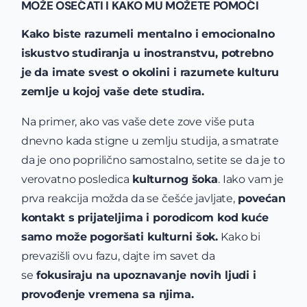
MOŽE OSEĆATI I KAKO MU MOŽETE POMOĆI
Kako biste razumeli mentalno i emocionalno
iskustvo studiranja u inostranstvu, potrebno
je da imate svest o okolini i razumete kulturu
zemlje u kojoj vaše dete studira.
Na primer, ako vas vaše dete zove više puta
dnevno kada stigne u zemlju studija, a smatrate
da je ono poprilično samostalno, setite se da je to
verovatno posledica
kulturnog šoka
. Iako vam je
prva reakcija možda da se češće javljate,
povećan
kontakt s prijateljima i porodicom kod kuće
samo može pogoršati kulturni šok.
Kako bi
prevazišli ovu fazu, dajte im savet da
se
fokusiraju na upoznavanje novih ljudi i
provođenje vremena sa njima.