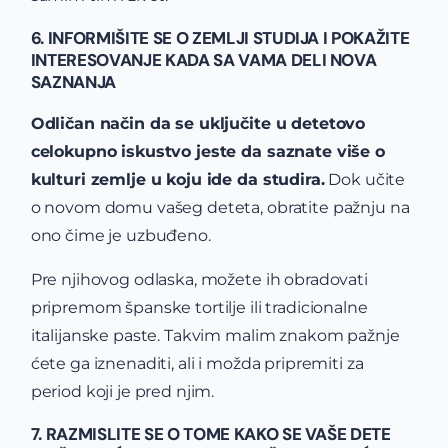
6. INFORMIŠITE SE O ZEMLJI STUDIJA I POKAŽITE
INTERESOVANJE KADA SA VAMA DELI NOVA
SAZNANJA
Odličan način da se uključite u detetovo
celokupno iskustvo jeste da saznate više o
kulturi zemlje u koju ide da studira.
Dok učite
o novom domu vašeg deteta, obratite pažnju na
ono čime je uzbuđeno.
Pre njihovog odlaska, možete ih obradovati
pripremom španske tortilje ili tradicionalne
italijanske paste. Takvim malim znakom pažnje
ćete ga iznenaditi, ali i možda pripremiti za
period koji je pred njim.
7. RAZMISLITE SE O TOME KAKO SE VAŠE DETE