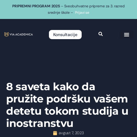
PRIPREMNI PROGRAM 2025
– Sveobuhvatne pripreme za 3. razred
srednje škole –
Prijavi se
Konsultacije
8 saveta kako da
pružite podršku vašem
detetu tokom studija u
inostranstvu
avgust 7, 2023