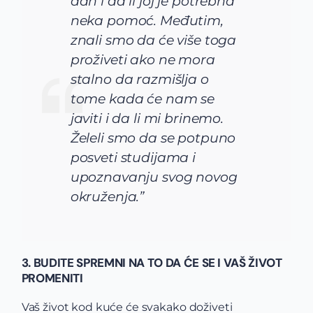
dan i da li joj je potrebna
neka pomoć. Međutim,
znali smo da će više toga
proživeti ako ne mora
stalno da razmišlja o
tome kada će nam se
javiti i da li mi brinemo.
Želeli smo da se potpuno
posveti studijama i
upoznavanju svog novog
okruženja.”
3. BUDITE SPREMNI NA TO DA ĆE SE I VAŠ ŽIVOT
PROMENITI
Vaš život kod kuće će svakako doživeti