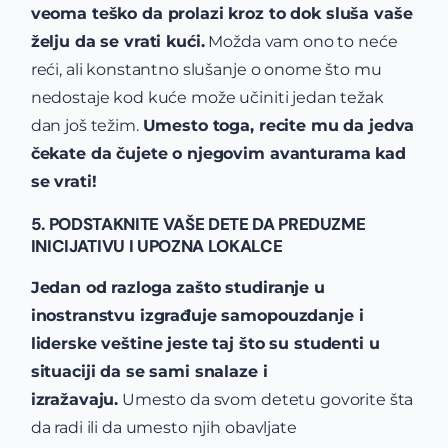
veoma teško da prolazi kroz to dok sluša vaše
želju da se vrati kući.
Možda vam ono to neće
reći, ali konstantno slušanje o onome što mu
nedostaje kod kuće može učiniti jedan težak
dan još težim.
Umesto toga, recite mu da jedva
čekate da čujete o njegovim avanturama kad
se vrati!
5. PODSTAKNITE VAŠE DETE DA PREDUZME
INICIJATIVU I UPOZNA LOKALCE
Jedan od razloga zašto studiranje u
inostranstvu izgrađuje samopouzdanje i
liderske veštine jeste taj što su studenti u
situaciji da se sami snalaze i
izražavaju.
Umesto da svom detetu govorite šta
da radi ili da umesto njih obavljate