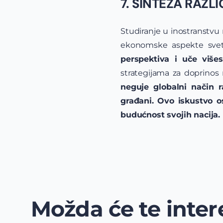
7. SINTEZA RAZL
Studiranje u inostranstvu 
ekonomske aspekte sveta.
perspektiva i uče više
strategijama za doprinos 
neguje globalni način r
građani.
Ovo iskustvo o
budućnost svojih nacija.
Možda će te intere