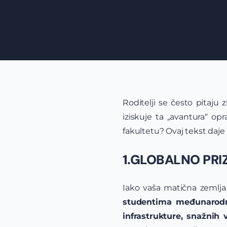
Roditelji se često pitaju 
iziskuje ta „avantura“ o
fakultetu? Ovaj tekst daje 
1.GLOBALNO PRI
Iako vaša matična zemlja
studentima međunarodn
infrastrukture, snažnih 