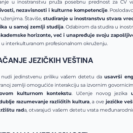
ranje u inostranstvu pruža posebnu prednost za CV va
ivosti, nezavisnosti i kulturne kompetencije
. Poslodavc
ruženjima. Štaviše,
studiranje u inostranstvu stvara vr
ika u samoj zemlji studija
. Odabirom da studira u inost
akademske horizonte, već i unapređuje svoju zapošljiv
 u interkulturanom profesionalnom okruženju.
JAČANJE JEZIČKIH VEŠTINA
u nudi jedinstvenu priliku vašem detetu da
usavrši eng
stranoj zemlji omogućiće interakciju sa izvornim govornicim
govom kulturnom kontekstu
. Učenje novog jezika
dublje razumevanje različitih kultura
, a ove
jezičke ve
ržištu rad
a, otvarajući vašem detetu vrata međunarod