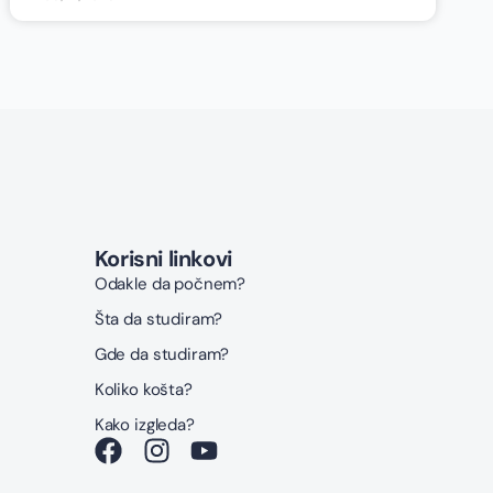
Korisni linkovi
Odakle da počnem?
Šta da studiram?
Gde da studiram?
Koliko košta?
Kako izgleda?