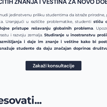
IČITIH ZNANJA I VEŠTINA ZA NOVO DO
nudi jedinstvenu priliku studentima da istraže prirodne, p
 Uranjajući u različite problematike, studenti
stiču 
slojne pristupe rešavanju globalnih problema
. Upozn
rastu i razvoju zemalja.
Studiranje u inostranstvu proši
azmišljanja i daje im znanje i veštine kako bi posta
snažuje studente da daju značajan doprinos društvu 
Zakaži konsultacije
sovati...