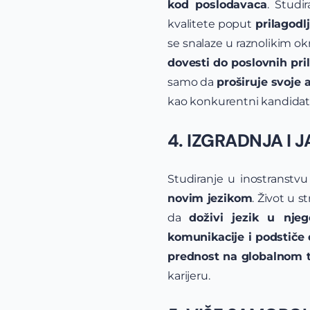
kod poslodavaca
. Studi
kvalitete poput
prilagodlj
se snalaze u raznolikim ok
dovesti do poslovnih pril
samo da
proširuje svoje 
kao konkurentni kandidat
4. IZGRADNJA I 
Studiranje u inostranstv
novim jezikom
. Život u 
da
doživi jezik u nje
komunikacije i podstiče 
prednost na globalnom t
karijeru.