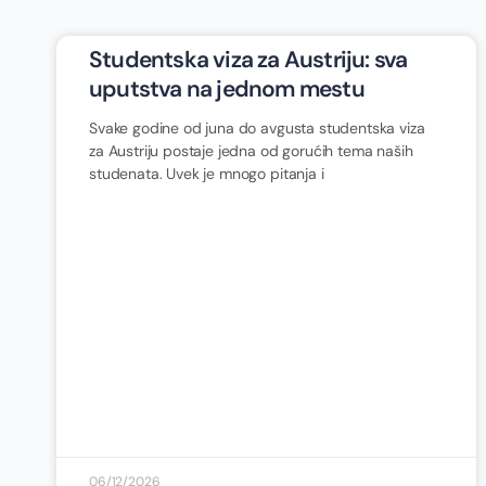
Studentska viza za Austriju: sva
uputstva na jednom mestu
Svake godine od juna do avgusta studentska viza
za Austriju postaje jedna od gorućih tema naših
studenata. Uvek je mnogo pitanja i
06/12/2026