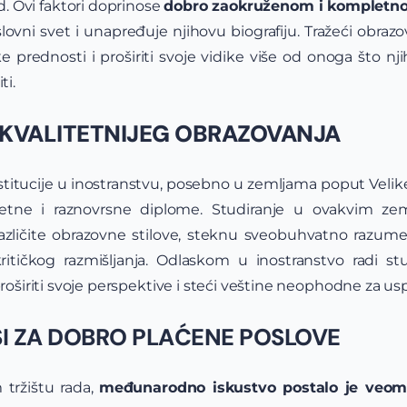
itd. Ovi faktori doprinose
dobro zaokruženom i kompletn
vni svet i unapređuje njihovu biografiju. Tražeći obrazo
e prednosti i proširiti svoje vidike više od onoga što n
i.
JKVALITETNIJEG OBRAZOVANJA
itucije u inostranstvu, posebno u zemljama poput Velike
uzetne i raznovrsne diplome. Studiranje u ovakvim zem
zličite obrazovne stilove, steknu sveobuhvatno razume
 kritičkog razmišljanja. Odlaskom u inostranstvo radi s
 proširiti svoje perspektive i steći veštine neophodne za us
NSI ZA DOBRO PLAĆENE POSLOVE
tržištu rada,
međunarodno iskustvo postalo je veom