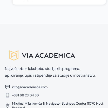
Najveći izbor fakulteta, studijskih programa,
apliciranje, upis i stipendije za studije u inostranstvu.
info@viacademica.com
+381 66 23 64 36
Milutina Milankovića 1i, Navigator Business Center 11070 Novi
Beograd