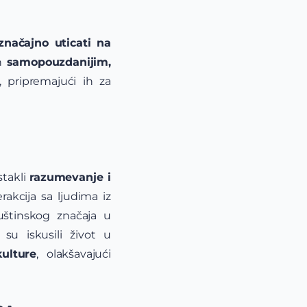
načajno uticati na
ih
samopouzdanijim,
 pripremajući ih za
stakli
razumevanje i
rakcija sa ljudima iz
suštinskog značaja u
su iskusili život u
ulture
, olakšavajući