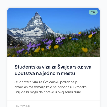
Vize
Studentska viza za Švajcarsku: sva
uputstva na jednom mestu
Studentska viza za Švajcarsku potrebna je
državljanima zemalja koje ne pripadaju Evropskoj
uniji da bi mogli da borave u ovoj zemlji duže
06/12/2026