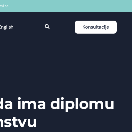
javi se
English
Konsultacije
 da ima diplomu
nstvu