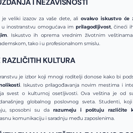
UZDANJA I NEZAVISNOSTI
je veliki izazov za vaše dete, ali
ovakvo iskustvo će z
ot u inostranstvu omogućava im
prilagodljivost
, čineći 
jim
. Iskustvo ih oprema vrednim životnim veštinama,
ademskom, tako i u profesionalnom smislu.
 RAZLIČITIH KULTURA
ranstvu je izbor koji mnogi roditelji donose kako bi pod
olikosti
. Iskustvo prilagođavanja novim mestima i inte
ija svest o kulturnoj osetljivosti. Ova veština je od 
 današnjeg globalnog poslovnog sveta. Studenti, koji 
u, sposobni su da
razumeju i poštuju različite k
snu komunikaciju i saradnju među zaposlenima.