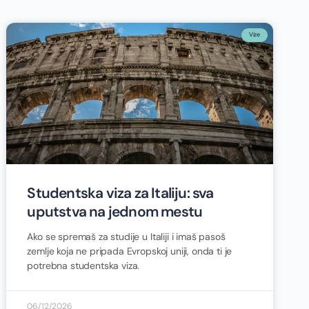
Vize
Studentska viza za Italiju: sva
uputstva na jednom mestu
Ako se spremaš za studije u Italiji i imaš pasoš
zemlje koja ne pripada Evropskoj uniji, onda ti je
potrebna studentska viza.
06/12/2026