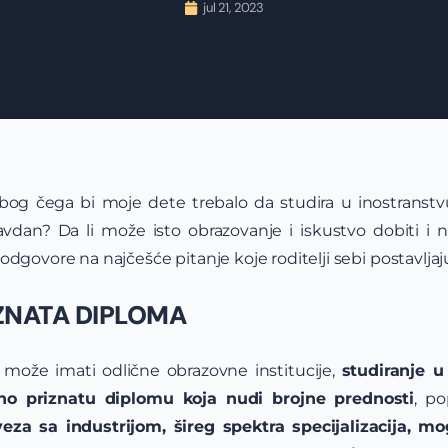
jul 21, 2023
zbog čega bi moje dete trebalo da studira u inostranstvu.
pravdan? Da li može isto obrazovanje i iskustvo dobit
odgovore na najčešće pitanje koje roditelji sebi postavljaj
ZNATA DIPLOMA
 može imati odlične obrazovne institucije,
studiranje u
o priznatu diplomu koja nudi brojne prednosti
, p
veza sa industrijom, šireg spektra specijalizacija, m