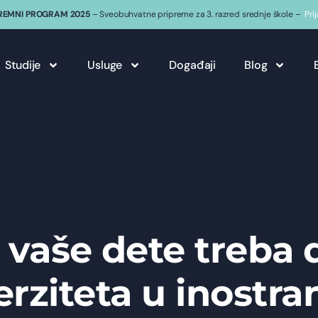
REMNI PROGRAM 2025
– Sveobuhvatne pripreme za 3. razred srednje škole –
Pri
Studije
Usluge
Događaji
Blog
o vaše dete treba
erziteta u inostra