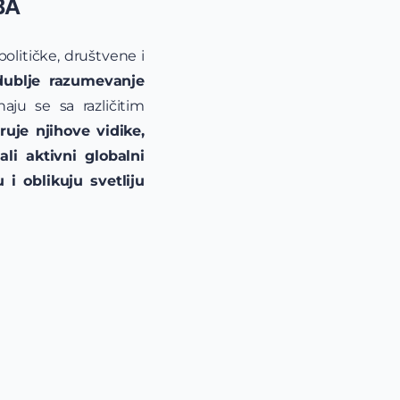
BA
olitičke, društvene i
dublje razumevanje
aju se sa različitim
ruje njihove vidike,
li aktivni globalni
i oblikuju svetliju