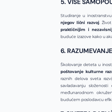
5. VIŠE SAMOPO
Studiranje u inostranstvu 
njegov lični razvoj
. Živ
praktičnijim i nezavisni
buduće izazove kako u ak
6. RAZUMEVANJE
Školovanje deteta u inost
poštovanje kulturne razn
raznih delova sveta razv
savladavanju složenosti
međunarodnom okruženj
budućem poslodavcu efika