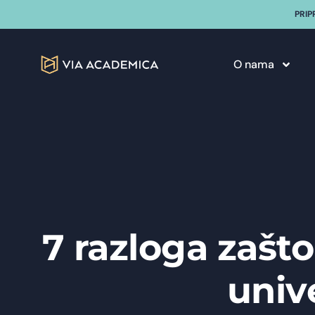
PRIP
O nama
7 razloga zašt
univ