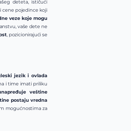
šeg deteta, ističući
i cene pojedince koji
edne veze koje mogu
ranstvu, vaše dete ne
ost
, pozicionirajući se
leski jezik i ovlada
a i time imati priliku
unapređuje veštine
štine postaju vredna
nim mogućnostima za