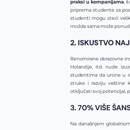
praksi u kompanijama
, 
priprema studente za poslo
studenti mogu stećí velik
možda sama može ponudit
2. ISKUSTVO NA
Renomirane obrazovne inst
Holandije, itd. nude iz
studentima da urone u ra
struke i razviju veštine
otključati svoj potencijal,
3. 70% VIŠE ŠA
Na današnjem globalnom 