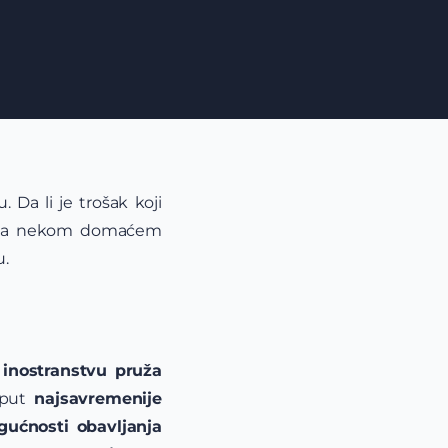
 Da li je trošak koji
i i na nekom domaćem
u.
 inostranstvu pruža
oput
najsavremenije
ogućnosti obavljanja