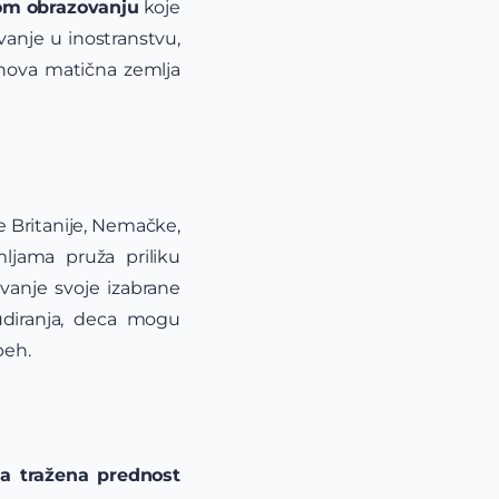
om obrazovanju
koje
vanje u inostranstvu,
jihova matična zemlja
 Britanije, Nemačke,
ljama pruža priliku
vanje svoje izabrane
tudiranja, deca mogu
peh.
a tražena prednost