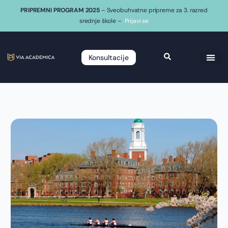
PRIPREMNI PROGRAM 2025
– Sveobuhvatne pripreme za 3. razred
srednje škole –
Prijavi se
Konsultacije