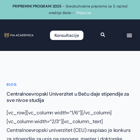
PRIPREMNI PROGRAM 2025
– Sveobuhvatne pripreme za 3. razred
srednje škole –
Prijavi se
Konsultacije
BLOG
Centralnoevropski Univerzitet u Beču daje stipendije za
sve nivoe studija
[vc_row][vc_column width=“1/6″][/vc_column]
[vc_column width=“2/3″][vc_column_text]
Centralnoevropski univerzitet (CEU) raspisao je konkurs
za stipendije za upis na osnovne, master i doktorske