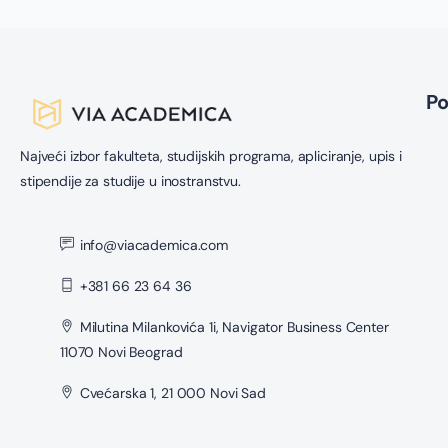
P
Najveći izbor fakulteta, studijskih programa, apliciranje, upis i
stipendije za studije u inostranstvu.
info@viacademica.com
+381 66 23 64 36
Milutina Milankovića 1i, Navigator Business Center
11070 Novi Beograd
Cvećarska 1, 21 000 Novi Sad