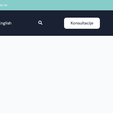
javi se
English
Konsultacije