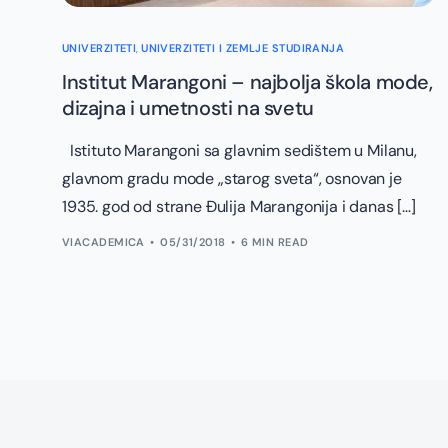
UNIVERZITETI
,
UNIVERZITETI I ZEMLJE STUDIRANJA
Institut Marangoni – najbolja škola mode,
dizajna i umetnosti na svetu
Istituto Marangoni sa glavnim sedištem u Milanu,
glavnom gradu mode „starog sveta“, osnovan je
1935. god od strane Đulija Marangonija i danas […]
VIACADEMICA
05/31/2018
6 MIN READ