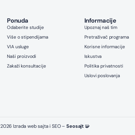
Ponuda
Informacije
Odaberite studije
Upoznaj naš tim
Više o stipendijama
Pretraživač programa
VIA usluge
Korisne informacije
Naši proizvodi
Iskustva
Zakaži konsultacije
Politika privatnosti
Uslovi poslovanja
2026 Izrada web sajta i SEO –
Seosajt
🧩