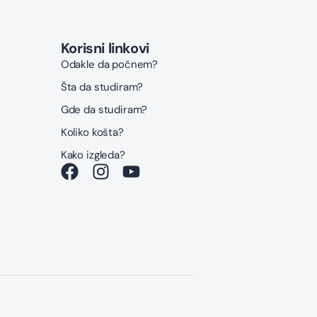
Korisni linkovi
Odakle da počnem?
Šta da studiram?
Gde da studiram?
Koliko košta?
Kako izgleda?