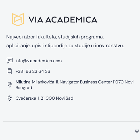
Najveći izbor fakulteta, studijskih programa,
apliciranje, upis i stipendije za studije u inostranstvu.
info@viacademica.com
+381 66 23 64 36
Milutina Milankovića 1i, Navigator Business Center 11070 Novi
Beograd
Cvećarska 1, 21 000 Novi Sad
© 