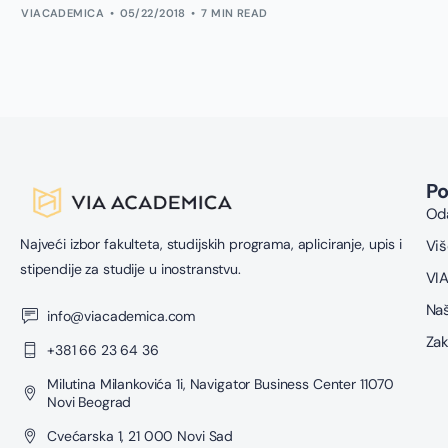
VIACADEMICA
05/22/2018
7 MIN READ
P
Oda
Najveći izbor fakulteta, studijskih programa, apliciranje, upis i
Viš
stipendije za studije u inostranstvu.
VIA
Naš
info@viacademica.com
Zak
+381 66 23 64 36
Milutina Milankovića 1i, Navigator Business Center 11070
Novi Beograd
Cvećarska 1, 21 000 Novi Sad