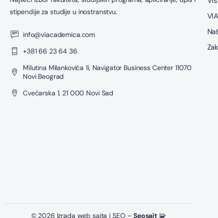
Viš
stipendije za studije u inostranstvu.
VIA
Naš
info@viacademica.com
Zak
+381 66 23 64 36
Milutina Milankovića 1i, Navigator Business Center 11070
Novi Beograd
Cvećarska 1, 21 000 Novi Sad
© 2026 Izrada web sajta i SEO –
Seosajt
🧩