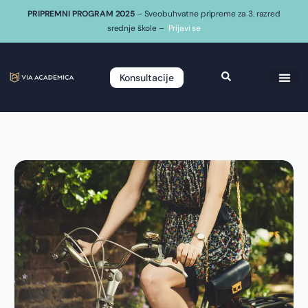
PRIPREMNI PROGRAM 2025
– Sveobuhvatne pripreme za 3. razred
srednje škole –
Prijavi se
Konsultacije