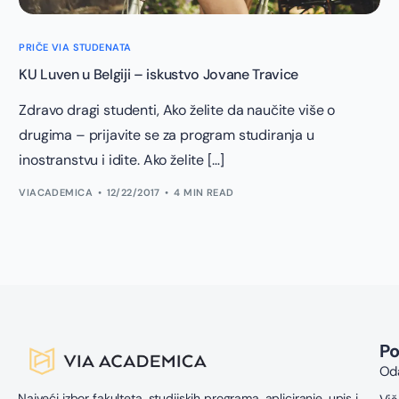
PRIČE VIA STUDENATA
KU Luven u Belgiji – iskustvo Jovane Travice
Zdravo dragi studenti, Ako želite da naučite više o
drugima – prijavite se za program studiranja u
inostranstvu i idite. Ako želite […]
VIACADEMICA
12/22/2017
4 MIN READ
P
Oda
Najveći izbor fakulteta, studijskih programa, apliciranje, upis i