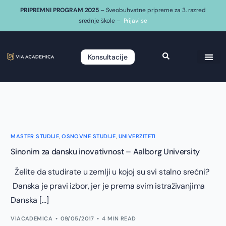
PRIPREMNI PROGRAM 2025
– Sveobuhvatne pripreme za 3. razred
srednje škole –
Prijavi se
Konsultacije
MASTER STUDIJE
,
OSNOVNE STUDIJE
,
UNIVERZITETI
Sinonim za dansku inovativnost – Aalborg University
Želite da studirate u zemlji u kojoj su svi stalno srećni?
Danska je pravi izbor, jer je prema svim istraživanjima
Danska […]
VIACADEMICA
09/05/2017
4 MIN READ