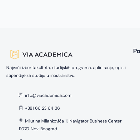
P
Najveći izbor fakulteta, studijskih programa, apliciranje, upis i
stipendije za studije u inostranstvu.
info@viacademica.com
+381 66 23 64 36
Milutina Milankovića 1i, Navigator Business Center
11070 Novi Beograd