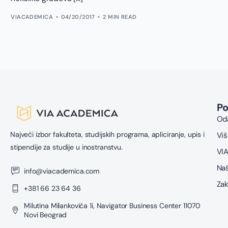
VIACADEMICA
04/20/2017
2 MIN READ
P
Oda
Najveći izbor fakulteta, studijskih programa, apliciranje, upis i
Viš
stipendije za studije u inostranstvu.
VIA
Naš
info@viacademica.com
Zak
+381 66 23 64 36
Milutina Milankovića 1i, Navigator Business Center 11070
Novi Beograd